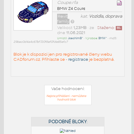
Coupe.rfa
BMW Z4 Coupe
Revit
kat:
Vozidla, doprava
family
Velikost
1,23MB
• ze
Staženo:
55
x
dne
11.06.2021
Umístil:
JoachimB^
• Výrobce:
BMW^
•
md5:
29bac0d4a4c67bf720f6ef0fde85efc7
Blok je k dispozici jen pro registrované členy webu
CADforum.cz. Přihlaste se -
registrace
je bezplatná.
Vaše hodnocení:
Nejste přihlášeni - nemůžete
hodnotit blok