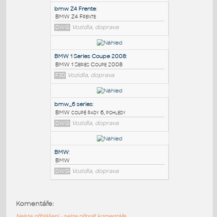
PODOBNÉ BLOKY
:
bmw Z4 Frente
:
BMW Z4 Frente
DWG
Vozidla, doprava
BMW 1 Series Coupe 2008
:
BMW 1 Series Coupe 2008
F3D
Vozidla, doprava
bmw_6 series
:
Komentáře:
BMW coupé řady 6, pohledy
Nejste přihlášeni - nelze připojit komentáře