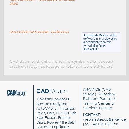
DWG
Vozidla, doprava
bloků
BMW
:
BMW
Dosud žádné komentáře - buďte první
Autodesk Revit
a další
DWG
Vozidla, doprava
software pro projektanty
a architekty získáte
výhodně u firmy
ARKANCE
CAD download: knihovna rodina symbol detail součást
prvek stafáž výkres kategorie kolekce free block library
CAD
fórum
ARKANCE
(CAD
Studio) - Autodesk
Platinum Partner &
Tipy, triky, podpora,
Training Center &
pomoc a rady pro
Services Partner
AutoCAD, LT, Inventor,
Revit, Map, Civil 3D, 3ds
KONTAKT:
Max, Fusion, Forma,
webmaster.cz@arkance.w
Vault, PowerMill a další
| tel. +420 910 970 111
Autodesk aplikace