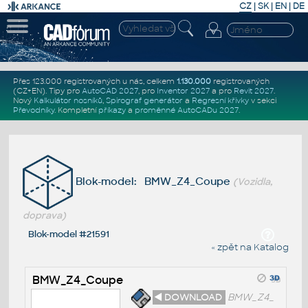
CZ
|
SK
|
EN
|
DE
Přes 123.000 registrovaných u nás, celkem
1.130.000
registrovaných
(CZ+EN)
. Tipy pro
AutoCAD 2027
, pro
Inventor 2027
a pro
Revit 2027
.
Nový
Kalkulátor nosníků
,
Spirograf generátor
a
Regresní křivky
v sekci
Převodníky
.
Kompletní
příkazy
a
proměnné AutoCADu 2027
.
Blok-model: BMW_Z4_Coupe
(Vozidla,
doprava)
Blok-model #21591
« zpět na Katalog
BMW_Z4_Coupe
◄ DOWNLOAD
BMW_Z4_