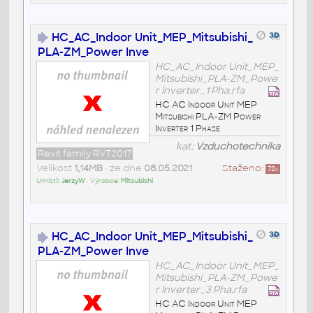
HC_AC_Indoor Unit_MEP_Mitsubishi_
PLA-ZM_Power Inve
HC_AC_Indoor Unit_MEP_
Mitsubishi_PLA-ZM_Powe
r Inverter_1 Pha.rfa
HC AC Indoor Unit MEP
Mitsubishi PLA-ZM Power
Inverter 1 Phase
kat:
Vzduchotechnika
Revit family RVT2017
Velikost
1,14MB
• ze dne
08.05.2021
Staženo:
72
x
Umístil:
JerzyW
• Výrobce:
Mitsubishi
HC_AC_Indoor Unit_MEP_Mitsubishi_
PLA-ZM_Power Inve
HC_AC_Indoor Unit_MEP_
Mitsubishi_PLA-ZM_Powe
r Inverter_3 Pha.rfa
HC AC Indoor Unit MEP