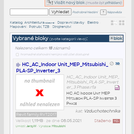
Vložit nový blok
(musíte být
přihlášeni
)
Podrobné hledání
Nápověda
Katalog
:
Architektura
•
Dopravní stavby
•
Elektro
•
/obecné
Mapování
•
Potrubí, TZB
•
Strojírenství
Vybrané bloky
:
blok
(zvolte kategorii vlevo)
Nalezeno celkem
18
záznamů
hromadné stahování není pro váš účet dostupné
HC_AC_Indoor Unit_MEP_Mitsubishi_
PLA-SP_Inverter_3
HC_AC_Indoor Unit_MEP_
Mitsubishi_PLA-SP_Invert
er_3 Phase.rfa
HC AC Indoor Unit MEP
Mitsubishi PLA-SP Inverter 3
Phase
kat:
Vzduchotechnika
Revit family RVT2017
Velikost
1,11MB
• ze dne
08.05.2021
Staženo:
112
x
Umístil:
JerzyW
• Výrobce:
Mitsubishi