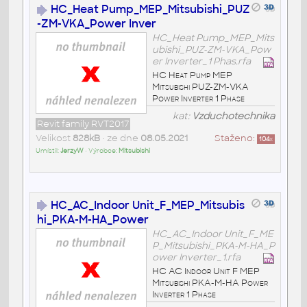
HC_Heat Pump_MEP_Mitsubishi_PUZ
-ZM-VKA_Power Inver
HC_Heat Pump_MEP_Mits
ubishi_PUZ-ZM-VKA_Pow
er Inverter_1 Phas.rfa
HC Heat Pump MEP
Mitsubishi PUZ-ZM-VKA
Power Inverter 1 Phase
kat:
Vzduchotechnika
Revit family RVT2017
Velikost
828kB
• ze dne
08.05.2021
Staženo:
104
x
Umístil:
JerzyW
• Výrobce:
Mitsubishi
HC_AC_Indoor Unit_F_MEP_Mitsubis
hi_PKA-M-HA_Power
HC_AC_Indoor Unit_F_ME
P_Mitsubishi_PKA-M-HA_P
ower Inverter_1.rfa
HC AC Indoor Unit F MEP
Mitsubishi PKA-M-HA Power
Inverter 1 Phase