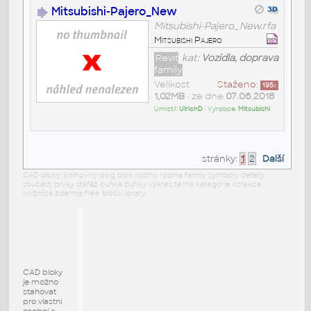
Mitsubishi-Pajero_New
Mitsubishi-Pajero_New.rfa
Mitsubishi Pajero
Revit
kat:
Vozidla, doprava
family
Velikost
Staženo:
195
x
1,02MB
• ze dne
07.06.2018
Umístil:
UlrichD
• Výrobce:
Mitsubishi
stránky:
1
2
Další
CAD bloky: knihovny dwg blok rodiny rodina family symboly detaily
součásti prvky stafáž buňka buňky výkres téma kategorie kolekce
knižnica zdarma free block library
CAD bloky
je možno
stahovat
pro vlastní