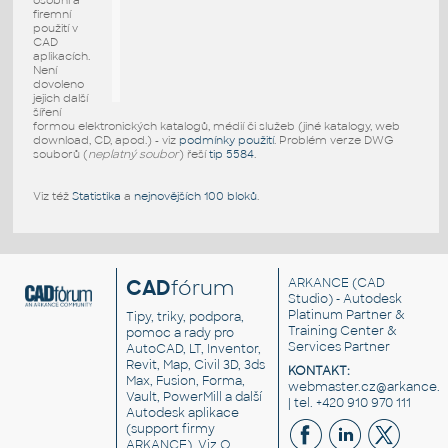
osobní a
firemní
použití v
CAD
aplikacích.
Není
dovoleno
jejich další
šíření
formou elektronických katalogů, médií či služeb (jiné katalogy, web
download, CD, apod.) - viz
podmínky použití
. Problém verze DWG
souborů (
neplatný soubor
) řeší
tip 5584
.
Viz též
Statistika
a
nejnovějších 100 bloků
.
CAD
fórum
ARKANCE
(CAD
Studio) - Autodesk
Platinum Partner &
Tipy, triky, podpora,
Training Center &
pomoc a rady pro
Services Partner
AutoCAD, LT, Inventor,
Revit, Map, Civil 3D, 3ds
KONTAKT:
Max, Fusion, Forma,
webmaster.cz@arkance.w
Vault, PowerMill a další
| tel. +420 910 970 111
Autodesk aplikace
(support firmy
ARKANCE). Viz
O