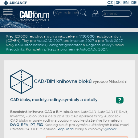
CZ
|
SK
|
EN
|
DE
Přes 123.000 registrovaných u nás, celkem
1.130.000
registrovaných
(CZ+EN)
. Tipy pro
AutoCAD 2027
, pro
Inventor 2027
a pro
Revit 2027
.
Nový
Kalkulátor nosníků
,
Spirograf generátor
a
Regresní křivky
v sekci
Převodníky
.
Kompletní
příkazy
a
proměnné AutoCADu 2027
.
CAD/BIM knihovna bloků
výrobce Mitsubishi
?
CAD bloky, modely, rodiny, symboly a detaily
Bezplatná knihovna CAD a BIM bloků
pro AutoCAD, AutoCAD LT, Revit,
Inventor, Fusion 360 a další 2D a 3D CAD aplikace firmy Autodesk.
CAD bloky, modely, rodiny a soubory jsou ke stažení ve formátech
DWG
,
RFA
,
IPT
,
F3D
. Katalog slouží pro výměnu užitečných bloků mezi
uživateli CAD a BIM aplikací.
Populární
bloky a knihovny
výrobců
.