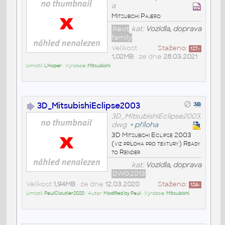
a
Mitsubishi Pajero
Revit
kat:
Vozidla, doprava
family
Velikost
Staženo:
127
x
1,02MB
• ze dne
28.03.2021
Umístil:
LHoper
• Výrobce:
Mitsubishi
3D_MitsubishiEclipse2003
3D_MitsubishiEclipse2003.
dwg
+
příloha
3D Mitsubishi Eclipse 2003
(viz příloha pro textury) Ready
to Render
kat:
Vozidla, doprava
DWG2013
Velikost
1,94MB
• ze dne
12.03.2020
Staženo:
124
x
Umístil:
PaulCloutier2020
• Autor:
Modified by Paul
• Výrobce:
Mitsubishi