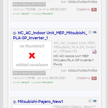
kat:
Vzduchotechnika
Revit family RVT2017
Velikost
720kB
• ze dne
08.05.2021
Staženo:
78
x
Umístil:
JerzyW
• Výrobce:
Mitsubishi
HC_AC_Indoor Unit_MEP_Mitsubishi_
PLA-SP_Inverter_1
HC_AC_Indoor Unit_MEP_
Mitsubishi_PLA-SP_Invert
er_1 Phase.rfa
HC AC Indoor Unit MEP
Mitsubishi PLA-SP Inverter 1
Phase
kat:
Vzduchotechnika
Revit family RVT2017
Velikost
1,11MB
• ze dne
08.05.2021
Staženo:
32
x
Umístil:
JerzyW
• Výrobce:
Mitsubishi
Mitsubishi-Pajero_New1
Mitsubishi-Pajero_New1.rf