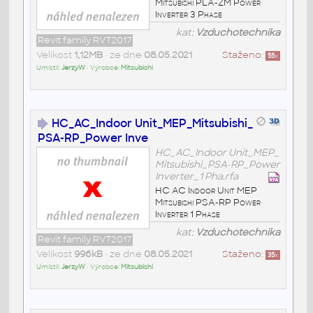
Mitsubishi PLA-ZM Power
Inverter 3 Phase
kat:
Vzduchotechnika
Revit family RVT2017
Velikost
1,12MB
• ze dne
08.05.2021
Staženo:
55
x
Umístil:
JerzyW
• Výrobce:
Mitsubishi
HC_AC_Indoor Unit_MEP_Mitsubishi_
PSA-RP_Power Inve
HC_AC_Indoor Unit_MEP_
Mitsubishi_PSA-RP_Power
Inverter_1 Pha.rfa
HC AC Indoor Unit MEP
Mitsubishi PSA-RP Power
Inverter 1 Phase
kat:
Vzduchotechnika
Revit family RVT2017
Velikost
996kB
• ze dne
08.05.2021
Staženo:
35
x
Umístil:
JerzyW
• Výrobce:
Mitsubishi