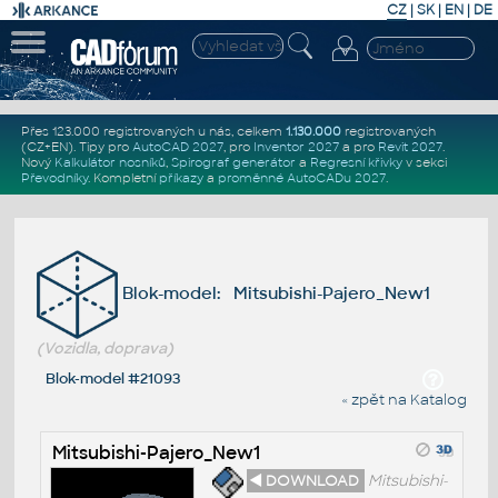
CZ
|
SK
|
EN
|
DE
Přes 123.000 registrovaných u nás, celkem
1.130.000
registrovaných
(CZ+EN)
. Tipy pro
AutoCAD 2027
, pro
Inventor 2027
a pro
Revit 2027
.
Nový
Kalkulátor nosníků
,
Spirograf generátor
a
Regresní křivky
v sekci
Převodníky
.
Kompletní
příkazy
a
proměnné AutoCADu 2027
.
Blok-model: Mitsubishi-Pajero_New1
(Vozidla, doprava)
Blok-model #21093
« zpět na Katalog
Mitsubishi-Pajero_New1
◄ DOWNLOAD
Mitsubishi-