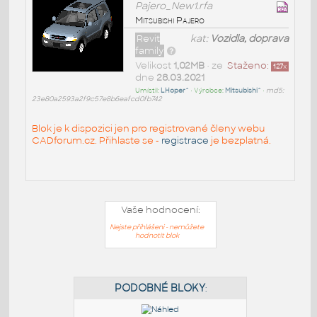
Pajero_New1.rfa
Mitsubishi Pajero
Revit
kat:
Vozidla, doprava
family
Velikost
1,02MB
• ze
Staženo:
127
x
dne
28.03.2021
Umístil:
LHoper^
• Výrobce:
Mitsubishi^
•
md5:
23e80a2593a2f9c57e8b6eafcd0fb742
Blok je k dispozici jen pro registrované členy webu
CADforum.cz. Přihlaste se -
registrace
je bezplatná.
Vaše hodnocení:
Nejste přihlášeni - nemůžete
hodnotit blok