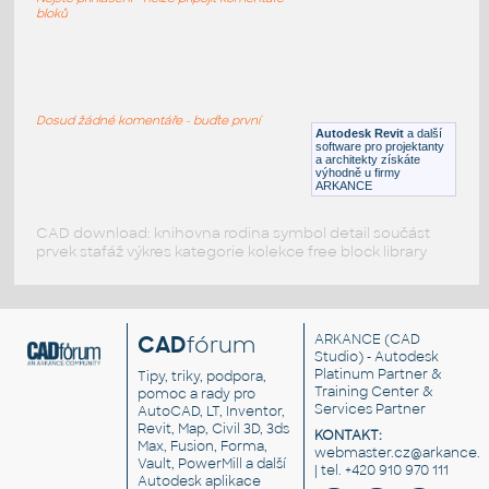
RFA
Vozidla, doprava
bloků
Mitsubishi L 200 pick up
:
Mitsubishi pickup - 2D pohledy
Dosud žádné komentáře - buďte první
Autodesk Revit
a další
DWG
Vozidla, doprava
software pro projektanty
a architekty získáte
výhodně u firmy
ARKANCE
CAD download: knihovna rodina symbol detail součást
prvek stafáž výkres kategorie kolekce free block library
CAD
fórum
ARKANCE
(CAD
Studio) - Autodesk
Platinum Partner &
Tipy, triky, podpora,
Training Center &
pomoc a rady pro
Services Partner
AutoCAD, LT, Inventor,
Revit, Map, Civil 3D, 3ds
KONTAKT:
Max, Fusion, Forma,
webmaster.cz@arkance.w
Vault, PowerMill a další
| tel. +420 910 970 111
Autodesk aplikace