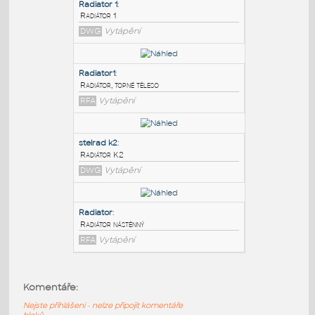
PODOBNÉ BLOKY
:
Radiator 1
:
Radiátor 1
DWG
Vytápění
Radiator1
:
Radiátor, topné těleso
RFA
Vytápění
stelrad k2
:
Komentáře:
Radiátor K2
Nejste přihlášeni - nelze připojit komentáře
DWG
Vytápění
bloků