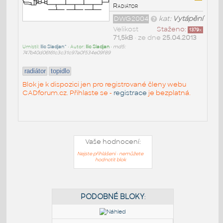
Radiátor
DWG2004
kat:
Vytápění
Velikost
Staženo:
1379
x
71,5kB
• ze dne
25.04.2013
Umístil:
Ilic Sladjan^
• Autor:
Ilic Sladjan
•
md5:
747b40d06161c3c31c97a0f534e09f89
radiátor
topidlo
Blok je k dispozici jen pro registrované členy webu
CADforum.cz. Přihlaste se -
registrace
je bezplatná.
Vaše hodnocení:
Nejste přihlášeni - nemůžete
hodnotit blok