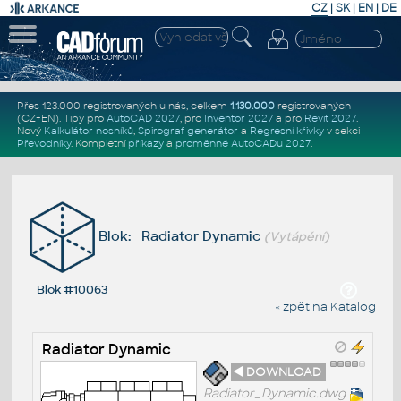
CZ
|
SK
|
EN
|
DE
Přes 123.000 registrovaných u nás, celkem
1.130.000
registrovaných
(CZ+EN)
. Tipy pro
AutoCAD 2027
, pro
Inventor 2027
a pro
Revit 2027
.
Nový
Kalkulátor nosníků
,
Spirograf generátor
a
Regresní křivky
v sekci
Převodníky
.
Kompletní
příkazy
a
proměnné AutoCADu 2027
.
Blok: Radiator Dynamic
(Vytápění)
Blok #10063
« zpět na Katalog
Radiator Dynamic
◄ DOWNLOAD
Radiator_Dynamic.dwg