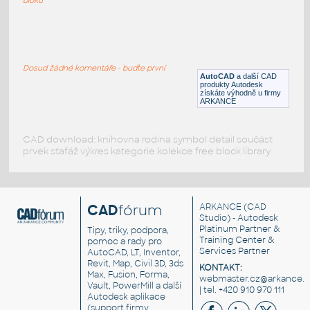
Radiator
:
Radiátor nástěnný
Dosud žádné komentáře - buďte první
RFA
Vytápění
AutoCAD
a další CAD
produkty Autodesk
získáte výhodně u firmy
ARKANCE
CAD download: knihovna rodina symbol detail součást
prvek stafáž výkres kategorie kolekce free block library
CAD
fórum
ARKANCE
(CAD
Studio) - Autodesk
Platinum Partner &
Tipy, triky, podpora,
Training Center &
pomoc a rady pro
Services Partner
AutoCAD, LT, Inventor,
Revit, Map, Civil 3D, 3ds
KONTAKT:
Max, Fusion, Forma,
webmaster.cz@arkance.w
Vault, PowerMill a další
| tel. +420 910 970 111
Autodesk aplikace
(support firmy