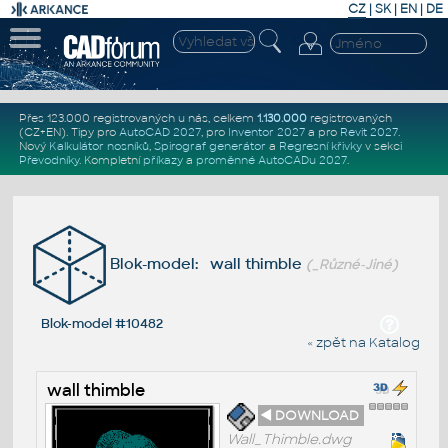
CZ
|
SK
|
EN
|
DE
Přes 123.000 registrovaných u nás, celkem
1.130.000
registrovaných
(CZ+EN)
. Tipy pro
AutoCAD 2027
, pro
Inventor 2027
a pro
Revit 2027
.
Nový
Kalkulátor nosníků
,
Spirograf generátor
a
Regresní křivky
v sekci
Převodníky
.
Kompletní
příkazy
a
proměnné AutoCADu 2027
.
Blok-model: wall thimble
(_Různé-Jiné)
Blok-model #10482
« zpět na Katalog
wall thimble
◄ DOWNLOAD
Wall_Thimble.dwg