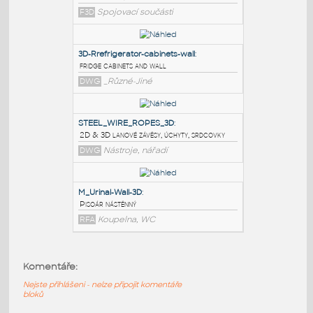
PODOBNÉ BLOKY
:
Thimble v1
:
Očnice lana, srdcovka
F3D
Spojovací součásti
3D-Rrefrigerator-cabinets-wall
:
fridge cabinets and wall
DWG
_Různé-Jiné
STEEL_WIRE_ROPES_3D
:
Komentáře:
2D & 3D lanové závěsy, úchyty, srdcovky
Nejste přihlášeni - nelze připojit komentáře
DWG
Nástroje, nářadí
bloků