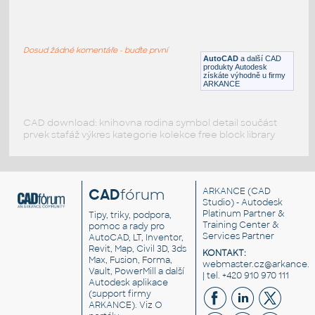
M_Urinal-Wall-3D
:
Pisoár nástěnný
Dosud žádné komentáře - buďte první
RFA
Koupelna, WC
AutoCAD
a další CAD
produkty Autodesk
získáte výhodně u firmy
ARKANCE
CAD download: knihovna rodina symbol detail součást
prvek stafáž výkres kategorie kolekce free block library
CAD
fórum
ARKANCE
(CAD
Studio) - Autodesk
Platinum Partner &
Tipy, triky, podpora,
Training Center &
pomoc a rady pro
Services Partner
AutoCAD, LT, Inventor,
Revit, Map, Civil 3D, 3ds
KONTAKT:
Max, Fusion, Forma,
webmaster.cz@arkance.w
Vault, PowerMill a další
| tel. +420 910 970 111
Autodesk aplikace
(support firmy
ARKANCE). Viz
O