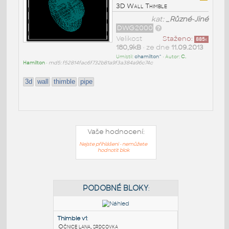
3D Wall Thimble
kat:
_Různé-Jiné
DWG2000
Velikost
Staženo:
885
x
180,9kB
• ze dne
11.09.2013
Umístil:
chamilton^
• Autor:
C.
Hamilton
•
md5: f52814fac6f732b81a9f3a384a96c74c
3d
wall
thimble
pipe
Vaše hodnocení:
Nejste přihlášeni - nemůžete
hodnotit blok