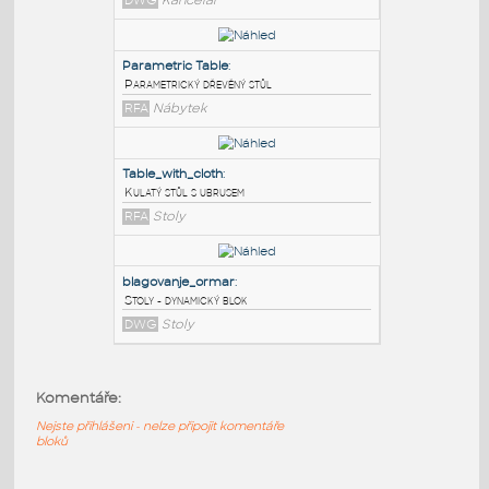
PODOBNÉ BLOKY
:
Kancelarsky stol
:
Kancelářský stůl
DWG
Kancelář
Parametric Table
:
Parametrický dřevěný stůl
RFA
Nábytek
Table_with_cloth
:
Komentáře:
Kulatý stůl s ubrusem
RFA
Stoly
Nejste přihlášeni - nelze připojit komentáře
bloků