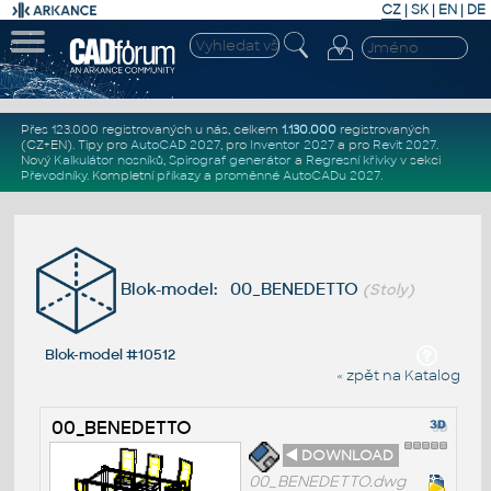
CZ
|
SK
|
EN
|
DE
Přes 123.000 registrovaných u nás, celkem
1.130.000
registrovaných
(CZ+EN)
. Tipy pro
AutoCAD 2027
, pro
Inventor 2027
a pro
Revit 2027
.
Nový
Kalkulátor nosníků
,
Spirograf generátor
a
Regresní křivky
v sekci
Převodníky
.
Kompletní
příkazy
a
proměnné AutoCADu 2027
.
Blok-model: 00_BENEDETTO
(Stoly)
Blok-model #10512
« zpět na Katalog
00_BENEDETTO
◄ DOWNLOAD
00_BENEDETTO.dwg