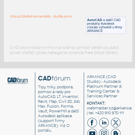
blagovanje_ormar
:
Stoly - dynamický blok
Dosud žádné komentáře - buďte první
DWG
Stoly
AutoCAD
a další CAD
produkty Autodesk
získáte výhodně u firmy
ARKANCE
CAD download: knihovna rodina symbol detail součást
prvek stafáž výkres kategorie kolekce free block library
CAD
fórum
ARKANCE
(CAD
Studio) - Autodesk
Platinum Partner &
Tipy, triky, podpora,
Training Center &
pomoc a rady pro
Services Partner
AutoCAD, LT, Inventor,
Revit, Map, Civil 3D, 3ds
KONTAKT:
Max, Fusion, Forma,
webmaster.cz@arkance.w
Vault, PowerMill a další
| tel. +420 910 970 111
Autodesk aplikace
(support firmy
ARKANCE). Viz
O
portálu
.