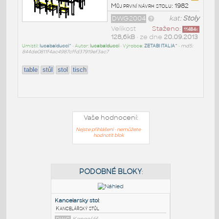
Můj první návrh stolu: 1982
DWG2004
kat:
Stoly
Velikost
Staženo:
11484
x
128,6kB
• ze dne
20.09.2013
Umístil:
lucabalducci^
• Autor:
lucabalducci
• Výrobce:
ZETABI ITALIA^
•
md5:
844de0811f4ac4987cffd37919ef3ac7
table
stůl
stol
tisch
Vaše hodnocení:
Nejste přihlášeni - nemůžete
hodnotit blok