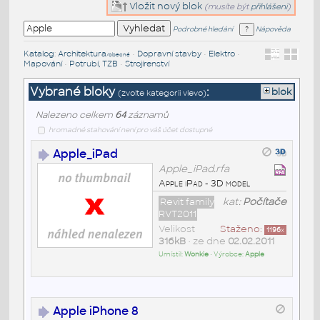
Vložit nový blok
(musíte být
přihlášeni
)
Podrobné hledání
Nápověda
Katalog
:
Architektura
•
Dopravní stavby
•
Elektro
•
/obecné
Mapování
•
Potrubí, TZB
•
Strojírenství
Vybrané bloky
:
blok
(zvolte kategorii vlevo)
Nalezeno celkem
64
záznamů
hromadné stahování není pro váš účet dostupné
Apple_iPad
Apple_iPad.rfa
Apple iPad - 3D model
Revit family
kat:
Počítače
RVT2011
Velikost
Staženo:
1196
x
316kB
• ze dne
02.02.2011
Umístil:
Wonkie
• Výrobce:
Apple
Apple iPhone 8