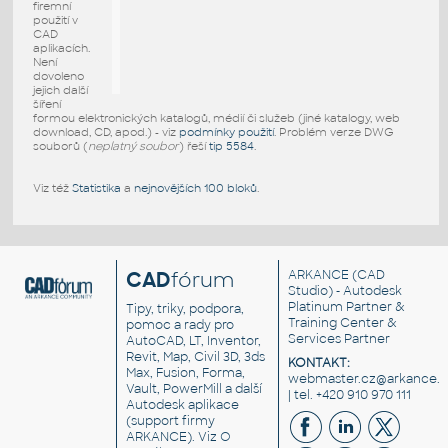
firemní
použití v
CAD
aplikacích.
Není
dovoleno
jejich další
šíření
formou elektronických katalogů, médií či služeb (jiné katalogy, web
download, CD, apod.) - viz
podmínky použití
. Problém verze DWG
souborů (
neplatný soubor
) řeší
tip 5584
.
Viz též
Statistika
a
nejnovějších 100 bloků
.
CAD
fórum
ARKANCE
(CAD
Studio) - Autodesk
Platinum Partner &
Tipy, triky, podpora,
Training Center &
pomoc a rady pro
Services Partner
AutoCAD, LT, Inventor,
Revit, Map, Civil 3D, 3ds
KONTAKT:
Max, Fusion, Forma,
webmaster.cz@arkance.w
Vault, PowerMill a další
| tel. +420 910 970 111
Autodesk aplikace
(support firmy
ARKANCE). Viz
O