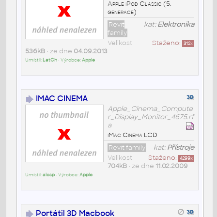
Apple iPod Classic (5.
generace)
Revit
kat:
Elektronika
family
Velikost
Staženo:
312
x
536kB
• ze dne
04.09.2013
Umístil:
LatCh
• Výrobce:
Apple
IMAC CINEMA
Apple_Cinema_Compute
r_Display_Monitor_4675.rf
a
iMac Cinema LCD
Revit family
kat:
Přístroje
Velikost
Staženo:
4299
x
704kB
• ze dne
11.02.2009
Umístil:
alosp
• Výrobce:
Apple
Portátil 3D Macbook