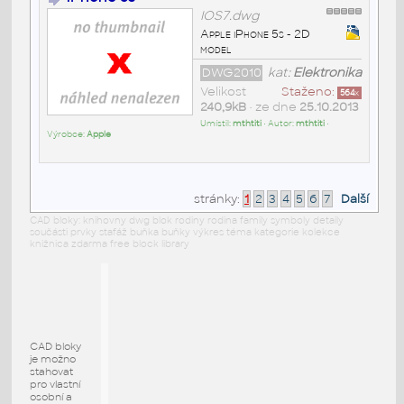
IOS7.dwg
Apple iPhone 5s - 2D
model
DWG2010
kat:
Elektronika
Velikost
Staženo:
564
x
240,9kB
• ze dne
25.10.2013
Umístil:
mthtiti
• Autor:
mthtiti
•
Výrobce:
Apple
stránky:
1
2
3
4
5
6
7
Další
CAD bloky: knihovny dwg blok rodiny rodina family symboly detaily
součásti prvky stafáž buňka buňky výkres téma kategorie kolekce
knižnica zdarma free block library
CAD bloky
je možno
stahovat
pro vlastní
osobní a