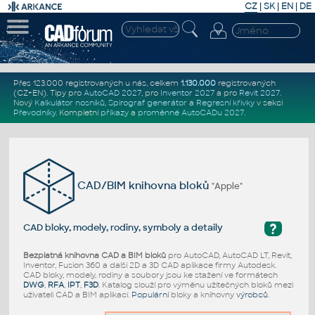
CZ
|
SK
|
EN
|
DE
Přes 123.000 registrovaných u nás, celkem
1.130.000
registrovaných
(CZ+EN)
. Tipy pro
AutoCAD 2027
, pro
Inventor 2027
a pro
Revit 2027
.
Nový
Kalkulátor nosníků
,
Spirograf generátor
a
Regresní křivky
v sekci
Převodníky
.
Kompletní
příkazy
a
proměnné AutoCADu 2027
.
CAD/BIM knihovna bloků
"Apple"
?
CAD bloky, modely, rodiny, symboly a detaily
Bezplatná knihovna CAD a BIM bloků
pro AutoCAD, AutoCAD LT, Revit,
Inventor, Fusion 360 a další 2D a 3D CAD aplikace firmy Autodesk.
CAD bloky, modely, rodiny a soubory jsou ke stažení ve formátech
DWG
,
RFA
,
IPT
,
F3D
. Katalog slouží pro výměnu užitečných bloků mezi
uživateli CAD a BIM aplikací.
Populární
bloky a knihovny
výrobců
.