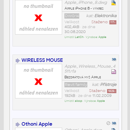
Apple_iPhone_8.dwg
Apple iPhone 8 - výkres
DWG14
kat:
Elektronika
Velikost
Staženo:
117
x
402,4kB
• ze dne
30.08.2020
Umístil:
LatCh
• Výrobce:
Apple
WIRELESS MOUSE
Apple_Wireless_Mouse_4
511.rfa
Bezdrátová myš Apple
Revit family
kat:
Přístroje
Velikost
Staženo:
1829
x
192kB
• ze dne
11.02.2009
Umístil:
alosp
• Výrobce:
Apple
Othoni Apple