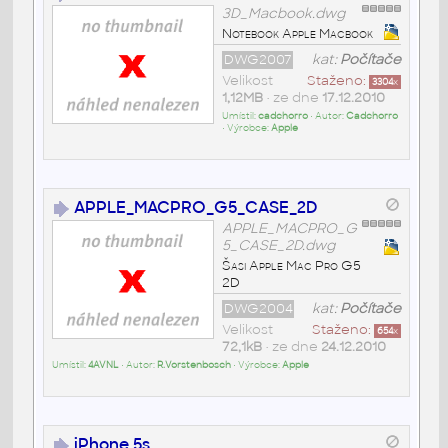
3D_Macbook.dwg
Notebook Apple Macbook
DWG2007
kat:
Počítače
Velikost
Staženo:
3304
x
1,12MB
• ze dne
17.12.2010
Umístil:
cadchorro
• Autor:
Cadchorro
• Výrobce:
Apple
APPLE_MACPRO_G5_CASE_2D
APPLE_MACPRO_G
5_CASE_2D.dwg
Šasi Apple Mac Pro G5
2D
DWG2004
kat:
Počítače
Velikost
Staženo:
654
x
72,1kB
• ze dne
24.12.2010
Umístil:
4AVNL
• Autor:
R.Vorstenbosch
• Výrobce:
Apple
iPhone 5s