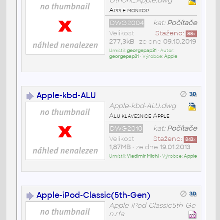
Othoni_Apple.dwg
Apple monitor
DWG2004
kat:
Počítače
Velikost
Staženo:
88
x
277,3kB
• ze dne
09.10.2019
Umístil:
georgepap31
• Autor:
georgepap31
• Výrobce:
Apple
Apple-kbd-ALU
Apple-kbd-ALU.dwg
Alu klávesnice Apple
DWG2010
kat:
Počítače
Velikost
Staženo:
843
x
1,87MB
• ze dne
19.01.2013
Umístil:
Vladimír Michl
• Výrobce:
Apple
Apple-iPod-Classic(5th-Gen)
Apple-iPod-Classic5th-Ge
n.rfa