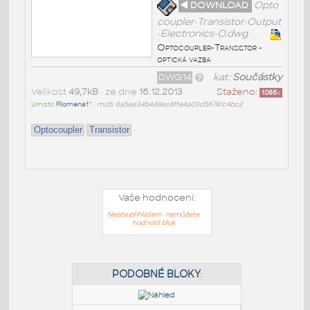
◄ DOWNLOAD
Opto
coupler-Transistor-Output
-Electronics-O.dwg
Optocoupler-Transistor -
optická vazba
DWG14
kat:
Součástky
Velikost
49,7kB
• ze dne
16.12.2013
Staženo:
1086
x
Umístil:
Filomena1^
•
md5: 6a5ea34b448ec61fe4a03d5674fc4bc2
Optocoupler
Transistor
Vaše hodnocení:
Nejste přihlášeni - nemůžete
hodnotit blok