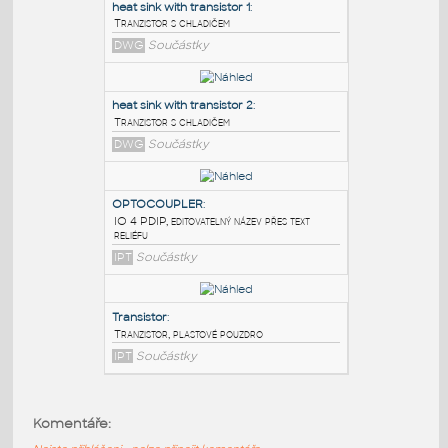
PODOBNÉ BLOKY
:
heat sink with transistor 1
:
Tranzistor s chladičem
DWG
Součástky
heat sink with transistor 2
:
Tranzistor s chladičem
DWG
Součástky
OPTOCOUPLER
:
IO 4 PDIP, editovatelný název přes text
Komentáře:
reliéfu