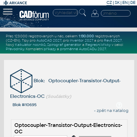
CZ
|
SK
|
EN
|
DE
Přes 123.000 registrovaných u nás, celkem
1.130.000
registrovaných
(CZ+EN)
. Tipy pro
AutoCAD 2027
, pro
Inventor 2027
a pro
Revit 2027
.
Nový
Kalkulátor nosníků
,
Spirograf generátor
a
Regresní křivky
v sekci
Převodníky
.
Kompletní
příkazy
a
proměnné AutoCADu 2027
.
Blok: Optocoupler-Transistor-Output-
Electronics-OC
(Součástky)
Blok #10695
« zpět na Katalog
Optocoupler-Transistor-Output-Electronics-
OC