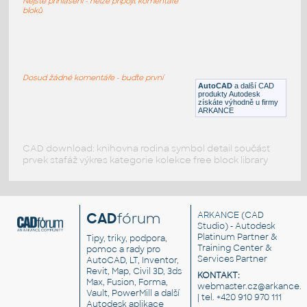
Nejste přihlášeni - nelze připojit komentáře
IPT
Součástky
bloků
Transistor
:
Tranzistor, plastové pouzdro
Dosud žádné komentáře - buďte první
AutoCAD
a další CAD
IPT
Součástky
produkty Autodesk
získáte výhodně u firmy
ARKANCE
CAD download: knihovna rodina symbol detail součást
prvek stafáž výkres kategorie kolekce free block library
CAD
fórum
ARKANCE
(CAD
Studio) - Autodesk
Platinum Partner &
Tipy, triky, podpora,
Training Center &
pomoc a rady pro
Services Partner
AutoCAD, LT, Inventor,
Revit, Map, Civil 3D, 3ds
KONTAKT:
Max, Fusion, Forma,
webmaster.cz@arkance.w
Vault, PowerMill a další
| tel. +420 910 970 111
Autodesk aplikace