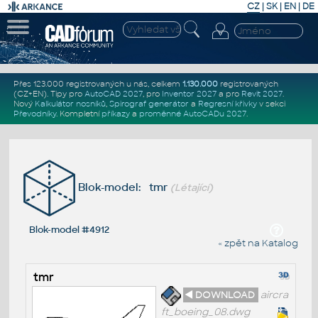
CZ
|
SK
|
EN
|
DE
Přes 123.000 registrovaných u nás, celkem
1.130.000
registrovaných
(CZ+EN)
. Tipy pro
AutoCAD 2027
, pro
Inventor 2027
a pro
Revit 2027
.
Nový
Kalkulátor nosníků
,
Spirograf generátor
a
Regresní křivky
v sekci
Převodníky
.
Kompletní
příkazy
a
proměnné AutoCADu 2027
.
Blok-model: tmr
(Létající)
Blok-model #4912
« zpět na Katalog
tmr
◄ DOWNLOAD
aircra
ft_boeing_08.dwg