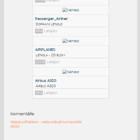
PODOBNÉ BLOKY
:
airplane
:
Dopravní letadlo - bokorys
DWG
Létající
Passenger_Airliner
:
Dopravní letadlo
RFA
Létající
AIRPLANES
:
Komentáře:
Letadla - 2D bloky
DWG
Létající
Nejste přihlášeni - nelze připojit komentáře
bloků