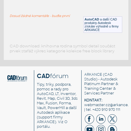
Airbus A320
:
Airbus A320
Dosud žádné komentáře - buďte první
RFA
Létající
AutoCAD
a další CAD
produkty Autodesk
získáte výhodně u firmy
ARKANCE
CAD download: knihovna rodina symbol detail součást
prvek stafáž výkres kategorie kolekce free block library
CAD
fórum
ARKANCE
(CAD
Studio) - Autodesk
Platinum Partner &
Tipy, triky, podpora,
Training Center &
pomoc a rady pro
Services Partner
AutoCAD, LT, Inventor,
Revit, Map, Civil 3D, 3ds
KONTAKT:
Max, Fusion, Forma,
webmaster.cz@arkance.w
Vault, PowerMill a další
| tel. +420 910 970 111
Autodesk aplikace
(support firmy
ARKANCE). Viz
O
portálu
.