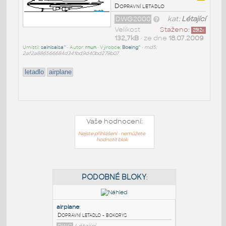
Dopravní letadlo
DWG2000
kat:
Létající
Velikost
Staženo:
2512
x
132,7kB
• ze dne
18.07.2009
Umístil:
sainisaisa^
• Autor:
rnun
• Výrobce:
Boeing^
•
md5:
2af2a886566684d341bd9d40bd279b07
letadlo
airplane
Vaše hodnocení:
Nejste přihlášeni - nemůžete
hodnotit blok