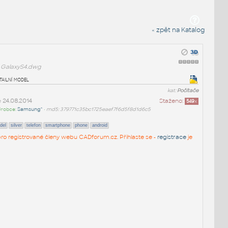
« zpět na Katalog
GalaxyS4.dwg
ailní model
kat:
Počítače
e
24.08.2014
Staženo:
549
x
ýrobce:
Samsung^
•
md5: 379771c35bc1725eaef7f6d5f8d1d6c5
del
silver
telefon
smartphone
phone
android
n pro registrované členy webu CADforum.cz. Přihlaste se -
registrace
je