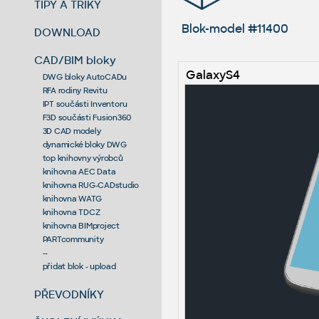
TIPY A TRIKY
Blok-model #11400
DOWNLOAD
CAD/BIM bloky
GalaxyS4
DWG bloky AutoCADu
RFA rodiny Revitu
IPT součásti Inventoru
F3D součásti Fusion360
3D CAD modely
dynamické bloky DWG
top knihovny výrobců
knihovna AEC Data
knihovna RUG-CADstudio
knihovna WATG
knihovna TDCZ
knihovna BIMproject
PARTcommunity
--
přidat blok - upload
PŘEVODNÍKY