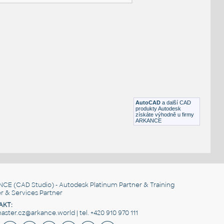
NÉ BLOKY
:
samsung_galaxy_note_10_plus
:
Samsung Galaxy Note 10 plus
RFA
Počítače
M42 5G v7
:
Samsung Galaxy M42 5G
AutoCAD
a další CAD
produkty Autodesk
F3D
Počítače
získáte výhodně u firmy
ARKANCE
NCE
(CAD Studio) - Autodesk Platinum Partner & Training
r & Services Partner
AKT:
ster.cz@arkance.world | tel. +420 910 970 111