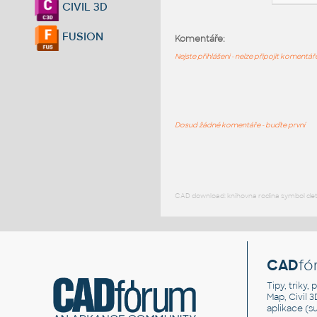
CIVIL 3D
FUSION
Komentáře:
Nejste přihlášeni - nelze připojit komentá
Dosud žádné komentáře - buďte první
CAD download: knihovna rodina symbol detai
CAD
fó
Tipy, triky
Map, Civil 
aplikace (