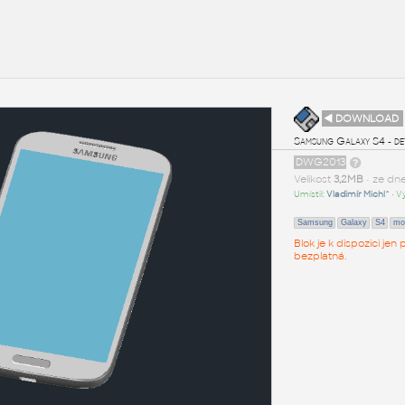
◄ DOWNLOAD
Samsung Galaxy S4 - det
DWG2013
Velikost
3,2MB
• ze dn
Umístil:
Vladimír Michl^
• V
Samsung
Galaxy
S4
mo
Blok je k dispozici je
bezplatná.