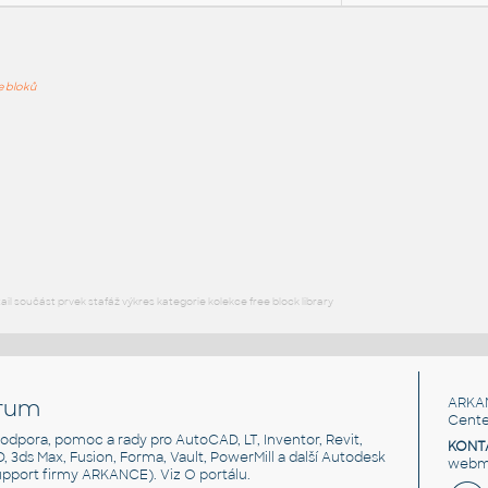
PODOB
ře bloků
Mobile phone Samsung
:
Mobilní telefon Samsung
F3D
Elektronika
SAMSUNG A13 v1
:
Mobilní telefon SAMSUNG A13
F3D
Počítače
l součást prvek stafáž výkres kategorie kolekce free block library
rum
ARKA
Cente
, podpora, pomoc a rady pro AutoCAD, LT, Inventor, Revit,
KONT
3D, 3ds Max, Fusion, Forma, Vault, PowerMill a další Autodesk
webma
support firmy ARKANCE). Viz
O portálu
.