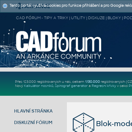
Tento portál využívá cookies pro funkce přihlášení a pro Google rek
CAD FÓRUM - TIPY A TRIKY | UTILITY | DISKUZE | BLOKY |
Přes 123.000 registrovaných u nás, celkem
1.130.000
registrovaných (C
Nový
Kalkulátor nosníků
,
Spirograf generátor
a
Regresní křivky
v sekci
P
HLAVNÍ STRÁNKA
Blok-mod
DISKUZNÍ FÓRUM