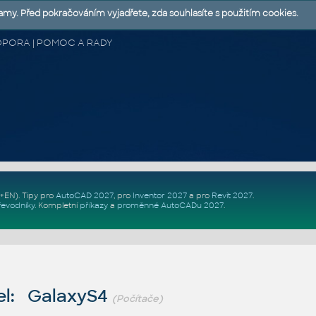
lamy. Před pokračováním vyjadřete, zda souhlasíte s použitím cookies.
 PODPORA | POMOC A RADY
Z+EN)
. Tipy pro
AutoCAD 2027
, pro
Inventor 2027
a pro
Revit 2027
.
řevodníky
.
Kompletní
příkazy
a
proměnné AutoCADu 2027
.
el: GalaxyS4
(Počítače)