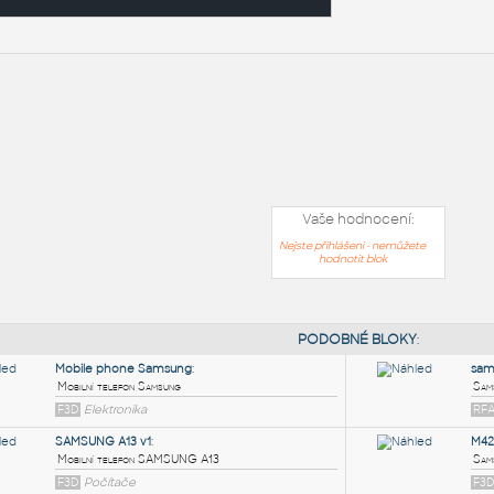
Vaše hodnocení:
Nejste přihlášeni - nemůžete
hodnotit blok