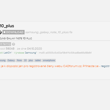
10_plus
◄ DOWNLOAD
samsung_galaxy_note_10_plus.rfa
sung Galaxy Note 10 plus
it family
ikost
580kB
• ze dne
04.10.2020
til:
LatCh^
• Výrobce:
Samsung^
•
md5: a9393c5c63af9b411c59ca8be66d8b84
sung
Galaxy
Note
10
plus
tablet
smartphone
k je k dispozici jen pro registrované členy webu CADforum.cz. Přihlaste se -
regist