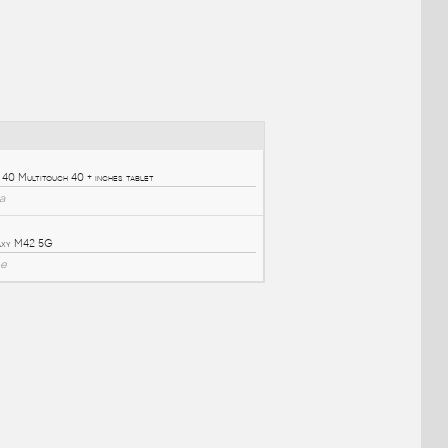
NÉ BLOKY
:
Surface 40
:
Samsung SUR 40 Multitouch 40 + inches tablet
DWG
Zábava
M42 5G v7
:
Samsung Galaxy M42 5G