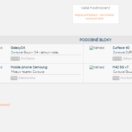
Vaše hodnocení:
Nejste přihlášeni - nemůžete
hodnotit blok
PODOB
GalaxyS4
:
ře bloků
Samsung Galaxy S4 - detailní model
DWG
Počítače
Mobile phone Samsung
:
Mobilní telefon Samsung