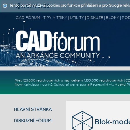
Tento portál využívá cookies pro funkce přihlášení a pro Google rek
CAD FÓRUM - TIPY A TRIKY | UTILITY | DISKUZE | BLOKY |
Přes 123.000 registrovaných u nás, celkem
1.130.000
registrovaných (C
Nový
Kalkulátor nosníků
,
Spirograf generátor
a
Regresní křivky
v sekci
P
HLAVNÍ STRÁNKA
Blok-mode
DISKUZNÍ FÓRUM