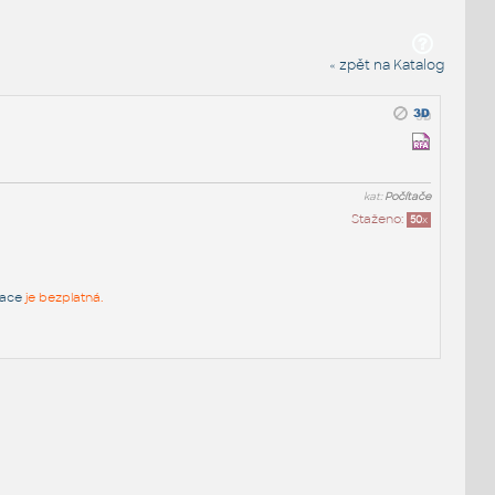
« zpět na Katalog
kat:
Počítače
Staženo:
50
x
race
je bezplatná.