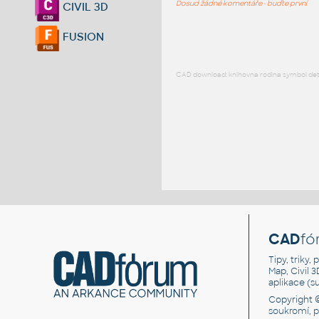
Dosud žádné komentáře - buďte první
CIVIL 3D
FUSION
CAD download: knihovna rodina symbol detai
CAD
fó
Tipy, triky
Map, Civil 
aplikace (
Copyright 
soukromí, 