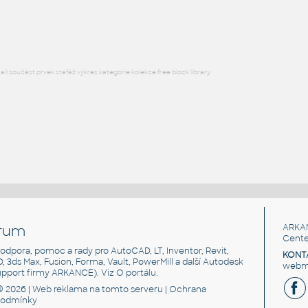
F3D
Elektronika
l součást prvek stafáž výkres kategorie kolekce free block library
rum
ARKA
Cente
, podpora, pomoc a rady pro AutoCAD, LT, Inventor, Revit,
KONT
3D, 3ds Max, Fusion, Forma, Vault, PowerMill a další Autodesk
webma
support firmy ARKANCE). Viz
O portálu
.
© 2026 |
Web reklama
na tomto serveru |
Ochrana
podmínky