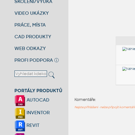
ŠKOLENÍ/VÝUKA
VIDEO UKÁZKY
PRÁCE, MÍSTA
CAD PRODUKTY
WEB ODKAZY
PROFI PODPORA
ⓘ
PORTÁLY PRODUKTŮ
AUTOCAD
Komentáře:
Nejste přihlášeni - nelze připojit komentá
INVENTOR
REVIT