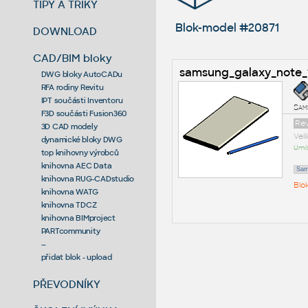
TIPY A TRIKY
Blok-model #20871
DOWNLOAD
CAD/BIM bloky
samsung_galaxy_note_
DWG bloky AutoCADu
RFA rodiny Revitu
IPT součásti Inventoru
Sam
F3D součásti Fusion360
Rev
3D CAD modely
Vel
dynamické bloky DWG
Umís
top knihovny výrobců
knihovna AEC Data
Sam
knihovna RUG-CADstudio
Blo
knihovna WATG
knihovna TDCZ
knihovna BIMproject
PARTcommunity
--
přidat blok - upload
PŘEVODNÍKY