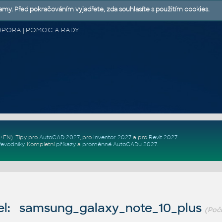
lamy. Před pokračováním vyjadřete, zda souhlasíte s použitím cookies.
 PODPORA | POMOC A RADY
Z+EN)
. Tipy pro
AutoCAD 2027
, pro
Inventor 2027
a pro
Revit 2027
.
řevodníky
.
Kompletní
příkazy
a
proměnné AutoCADu 2027
.
l: samsung_galaxy_note_10_plus
(Poč