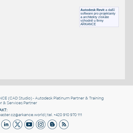
F3D
Počítače
Autodesk Revit
a další
software pro projektanty
a architekty získáte
výhodně u firmy
ARKANCE
NCE
(CAD Studio) - Autodesk Platinum Partner & Training
r & Services Partner
AKT:
ster.cz@arkance.world | tel. +420 910 970 111