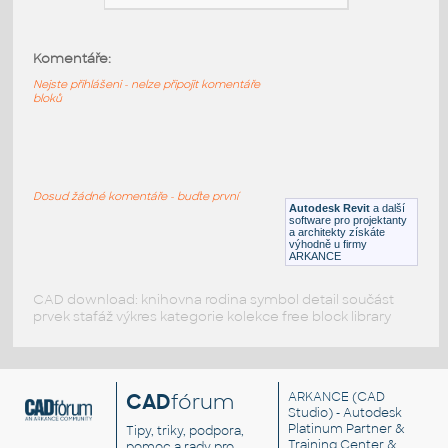
CS HALLA SAZA Parabolická mřížka
(závěsné)
:
Komentáře:
CS HALLA SAZA Parabolická mřížka
(závěsné)
Nejste přihlášeni - nelze připojit komentáře
bloků
RFA
Osvětlení
CS HALLA LUMIA Mřížka (závěsné)
:
Dosud žádné komentáře - buďte první
CS HALLA LUMIA Mřížka (závěsné)
Autodesk Revit
a další
software pro projektanty
RFA
Osvětlení
a architekty získáte
výhodně u firmy
ARKANCE
CAD download: knihovna rodina symbol detail součást
prvek stafáž výkres kategorie kolekce free block library
CAD
fórum
ARKANCE
(CAD
Studio) - Autodesk
Platinum Partner &
Tipy, triky, podpora,
Training Center &
pomoc a rady pro