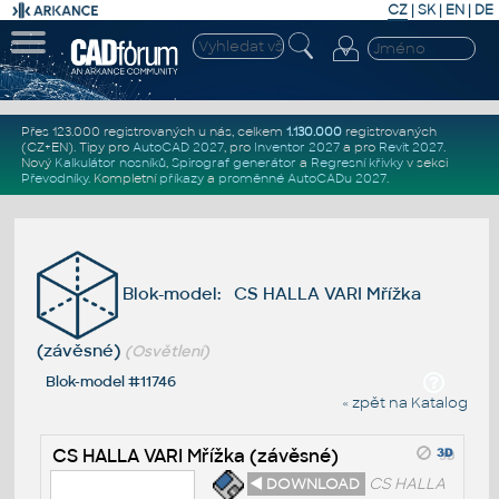
CZ
|
SK
|
EN
|
DE
Přes 123.000 registrovaných u nás, celkem
1.130.000
registrovaných
(CZ+EN)
. Tipy pro
AutoCAD 2027
, pro
Inventor 2027
a pro
Revit 2027
.
Nový
Kalkulátor nosníků
,
Spirograf generátor
a
Regresní křivky
v sekci
Převodníky
.
Kompletní
příkazy
a
proměnné AutoCADu 2027
.
Blok-model: CS HALLA VARI Mřížka
(závěsné)
(Osvětlení)
Blok-model #11746
« zpět na Katalog
CS HALLA VARI Mřížka (závěsné)
◄ DOWNLOAD
CS HALLA