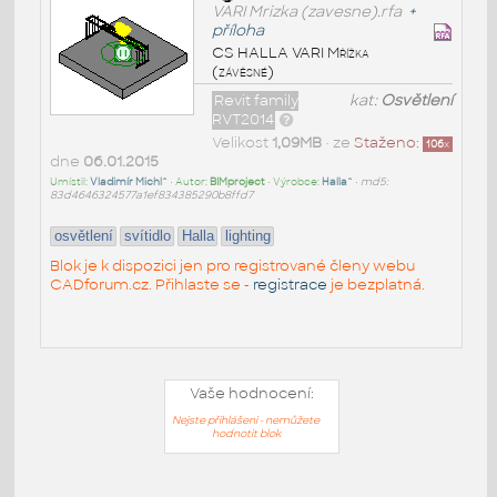
VARI Mrizka (zavesne).rfa
+
příloha
CS HALLA VARI Mřížka
(závěsné)
Revit family
kat:
Osvětlení
RVT2014
Velikost
1,09MB
• ze
Staženo:
106
x
dne
06.01.2015
Umístil:
Vladimír Michl^
• Autor:
BIMproject
• Výrobce:
Halla^
•
md5:
83d4646324577a1ef834385290b8ffd7
osvětlení
svítidlo
Halla
lighting
Blok je k dispozici jen pro registrované členy webu
CADforum.cz. Přihlaste se -
registrace
je bezplatná.
Vaše hodnocení:
Nejste přihlášeni - nemůžete
hodnotit blok