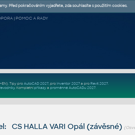
lamy. Před pokračováním vyjadřete, zda souhlasíte s použitím cookies.
 PODPORA | POMOC A RADY
Z+EN)
. Tipy pro
AutoCAD 2027
, pro
Inventor 2027
a pro
Revit 2027
.
řevodníky
.
Kompletní
příkazy
a
proměnné AutoCADu 2027
.
l: CS HALLA VARI Opál (závěsné)
(Osvě