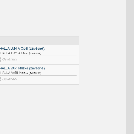
NÉ BLOKY
:
CS HALLA LUMIA Opál (závěsné)
:
CS HALLA LUMIA Opál (závěsné)
RFA
Osvětlení
CS HALLA VARI Mřížka (závěsné)
:
CS HALLA VARI Mřížka (závěsné)