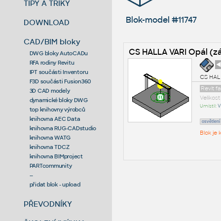
TIPY A TRIKY
Blok-model #11747
DOWNLOAD
CAD/BIM bloky
CS HALLA VARI Opál (z
DWG bloky AutoCADu
RFA rodiny Revitu
◄
IPT součásti Inventoru
CS HALL
F3D součásti Fusion360
Revit f
3D CAD modely
Velikos
dynamické bloky DWG
Umístil:
V
top knihovny výrobců
knihovna AEC Data
osvětlení
knihovna RUG-CADstudio
Blok je
knihovna WATG
knihovna TDCZ
knihovna BIMproject
PARTcommunity
--
přidat blok - upload
PŘEVODNÍKY