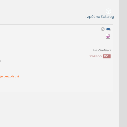
« zpět na Katalog
kat:
Osvětlení
Staženo:
100
x
1
je bezplatná.