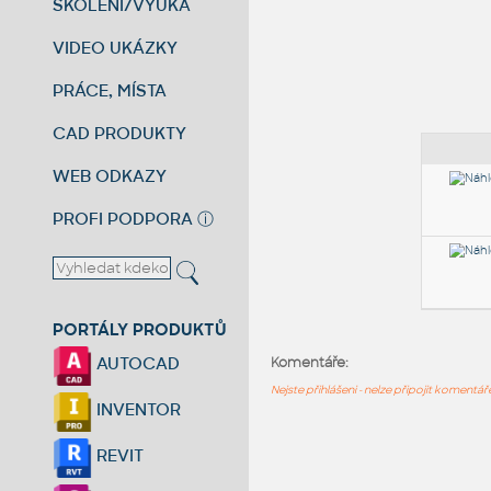
ŠKOLENÍ/VÝUKA
VIDEO UKÁZKY
PRÁCE, MÍSTA
CAD PRODUKTY
WEB ODKAZY
PROFI PODPORA
ⓘ
PORTÁLY PRODUKTŮ
AUTOCAD
Komentáře:
Nejste přihlášeni - nelze připojit komentá
INVENTOR
REVIT