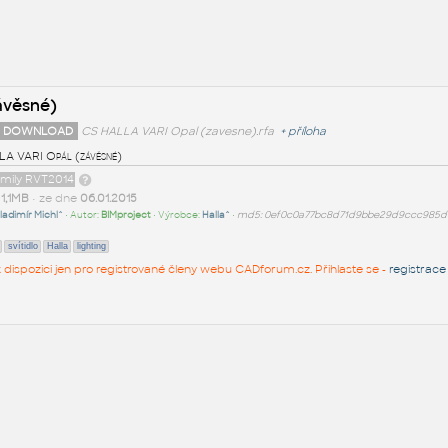
ávěsné)
 DOWNLOAD
CS HALLA VARI Opal (zavesne).rfa
+
příloha
A VARI Opál (závěsné)
amily RVT2014
t
1,1MB
• ze dne
06.01.2015
ladimír Michl^
• Autor:
BIMproject
• Výrobce:
Halla^
•
md5: 0ef0c0a77bc8d71d9bbe29d9ccc985d
svítidlo
Halla
lighting
 k dispozici jen pro registrované členy webu CADforum.cz. Přihlaste se -
registrace