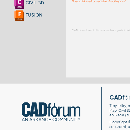
Dosud žádné komentáře - buďte první
CIVIL 3D
FUSION
CAD download: knihovna rodina symbol detai
CAD
fó
Tipy, triky
Map, Civil 
aplikace (
Copyright 
soukromí, 