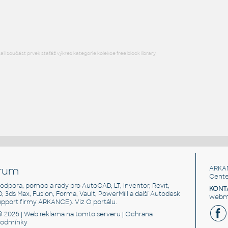
RFA
Osvětlení
l součást prvek stafáž výkres kategorie kolekce free block library
rum
ARKA
Cente
, podpora, pomoc a rady pro AutoCAD, LT, Inventor, Revit,
KONT
3D, 3ds Max, Fusion, Forma, Vault, PowerMill a další Autodesk
webma
support firmy ARKANCE). Viz
O portálu
.
© 2026 |
Web reklama
na tomto serveru |
Ochrana
podmínky