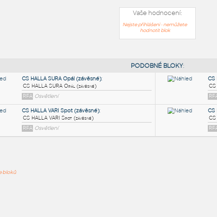
Vaše hodnocení:
Nejste přihlášeni - nemůžete
hodnotit blok
PODOB
CS HALLA SURA Opál (závěsné)
:
ře bloků
CS HALLA SURA Opál (závěsné)
RFA
Osvětlení
CS HALLA VARI Spot (závěsné)
:
CS HALLA VARI Spot (závěsné)