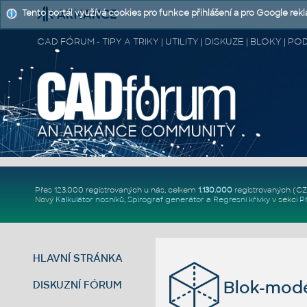
Tento portál využívá cookies pro funkce přihlášení a pro Google rek
CAD FÓRUM - TIPY A TRIKY | UTILITY | DISKUZE | BLOKY |
Přes 123.000 registrovaných u nás, celkem
1.130.000
registrovaných (C
Nový
Kalkulátor nosníků
,
Spirograf generátor
a
Regresní křivky
v sekci
P
HLAVNÍ STRÁNKA
Blok-mode
DISKUZNÍ FÓRUM