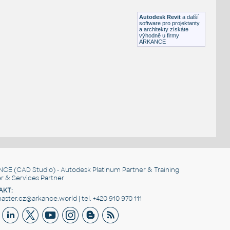
RFA
Osvětlení
Autodesk Revit
a další
software pro projektanty
a architekty získáte
výhodně u firmy
ARKANCE
NCE
(CAD Studio) - Autodesk Platinum Partner & Training
r & Services Partner
AKT:
ster.cz@arkance.world | tel. +420 910 970 111