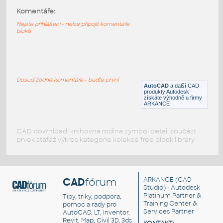
Komentáře:
Torre Grua
:
Detail věžového jeřábu a mobilní jeřáb
Nejste přihlášeni - nelze připojit komentáře
bloků
DWG
Průmysl
GRAB CRANE-1
:
Drapákový jeřáb - pohled
Dosud žádné komentáře - buďte první
AutoCAD
a další CAD
DWG
Konstrukce
produkty Autodesk
získáte výhodně u firmy
ARKANCE
CAD download: knihovna rodina symbol detail součást
prvek stafáž výkres kategorie kolekce free block library
CAD
fórum
ARKANCE
(CAD
Studio) - Autodesk
Platinum Partner &
Tipy, triky, podpora,
Training Center &
pomoc a rady pro
Services Partner
AutoCAD, LT, Inventor,
Revit, Map, Civil 3D, 3ds