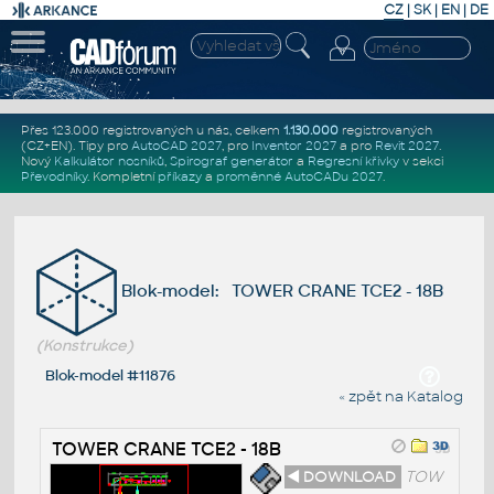
CZ
|
SK
|
EN
|
DE
Přes 123.000 registrovaných u nás, celkem
1.130.000
registrovaných
(CZ+EN)
. Tipy pro
AutoCAD 2027
, pro
Inventor 2027
a pro
Revit 2027
.
Nový
Kalkulátor nosníků
,
Spirograf generátor
a
Regresní křivky
v sekci
Převodníky
.
Kompletní
příkazy
a
proměnné AutoCADu 2027
.
Blok-model: TOWER CRANE TCE2 - 18B
(Konstrukce)
Blok-model #11876
« zpět na Katalog
TOWER CRANE TCE2 - 18B
◄ DOWNLOAD
TOW