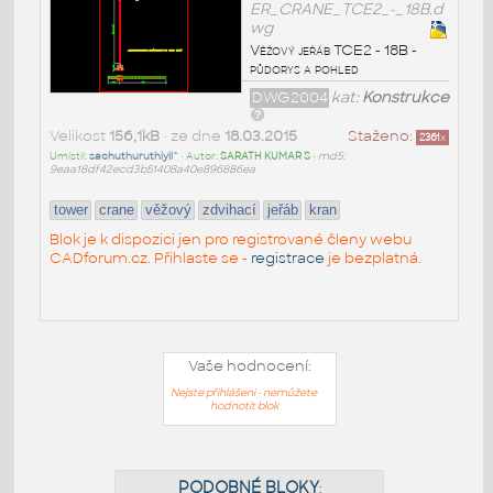
ER_CRANE_TCE2_-_18B.d
wg
Věžový jeřáb TCE2 - 18B -
půdorys a pohled
DWG2004
kat:
Konstrukce
Velikost
156,1kB
• ze dne
18.03.2015
Staženo:
2361
x
Umístil:
sachuthuruthiyil^
• Autor:
SARATH KUMAR S
•
md5:
9eaa18df42ecd3b51408a40e896886ea
tower
crane
věžový
zdvihací
jeřáb
kran
Blok je k dispozici jen pro registrované členy webu
CADforum.cz. Přihlaste se -
registrace
je bezplatná.
Vaše hodnocení:
Nejste přihlášeni - nemůžete
hodnotit blok