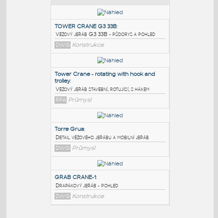
PODOBNÉ BLOKY
:
TOWER CRANE G3 33B
:
Věžový jeřáb G3 33B - půdorys a pohled
DWG
Konstrukce
Tower Crane - rotating with hook and
trolley
:
Věžový jeřáb stavební, rotující, s hákem
RFA
Průmysl