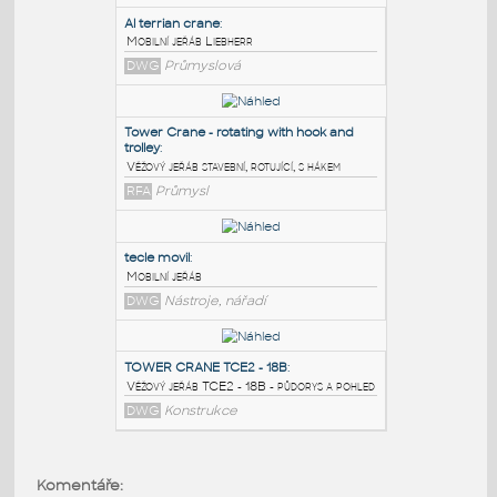
PODOBNÉ BLOKY
:
Al terrian crane
:
Mobilní jeřáb Liebherr
DWG
Průmyslová
Tower Crane - rotating with hook and
trolley
:
Věžový jeřáb stavební, rotující, s hákem
RFA
Průmysl
tecle movil
:
Komentáře: