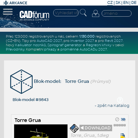
CZ
|
SK
|
EN
|
DE
Přes 123.000 registrovaných u nás, celkem
1.130.000
registrovaných
(CZ+EN)
. Tipy pro
AutoCAD 2027
, pro
Inventor 2027
a pro
Revit 2027
.
Nový
Kalkulátor nosníků
,
Spirograf generátor
a
Regresní křivky
v sekci
Převodníky
.
Kompletní
příkazy
a
proměnné AutoCADu 2027
.
Blok-model: Torre Grua
(Průmysl)
Blok-model #9843
« zpět na Katalog
Torre Grua
◄ DOWNLOAD
Torre_Grua_1.dwg