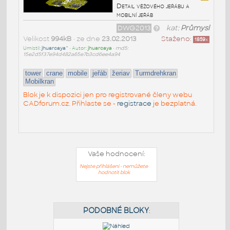
Detail věžového jeřábu a
mobilní jeřáb
DWG2013
kat:
Průmysl
Velikost
994kB
• ze dne
23.02.2013
Staženo:
1859
x
Umístil:
jhuarcaya^
• Autor:
jhuarcaya
•
md5:
15e2d5f37e94d482a65e7b3cd6ee4a94
tower
crane
mobile
jeřáb
žeriav
Turmdrehkran
Mobilkran
Blok je k dispozici jen pro registrované členy webu
CADforum.cz. Přihlaste se -
registrace
je bezplatná.
Vaše hodnocení:
Nejste přihlášeni - nemůžete
hodnotit blok