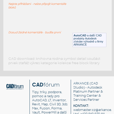
Mobilní jeřáb
Nejste přihlášeni - nelze připojit komentáře
DWG
Nástroje, nářadí
bloků
TOWER CRANE TCE2 - 18B
:
Věžový jeřáb TCE2 - 18B - půdorys a pohled
Dosud žádné komentáře - buďte první
AutoCAD
a další CAD
DWG
Konstrukce
produkty Autodesk
získáte výhodně u firmy
ARKANCE
CAD download: knihovna rodina symbol detail součást
prvek stafáž výkres kategorie kolekce free block library
CAD
fórum
ARKANCE
(CAD
Studio) - Autodesk
Platinum Partner &
Tipy, triky, podpora,
Training Center &
pomoc a rady pro
Services Partner
AutoCAD, LT, Inventor,
Revit, Map, Civil 3D, 3ds
KONTAKT:
Max, Fusion, Forma,
webmaster.cz@arkance.w
Vault, PowerMill a další