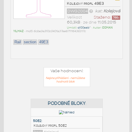
Kolejový profil 49E3
DWG2004
kat:
Kolejová
Velikost
Staženo:
766
x
60,3kB
• ze dne
11.05.2015
Umístil:
q100aab^
• Autor:
OSMAN
YILMAZ
•
md5: 6cbe3e3f0c0401a37ee671116436317c
Rail
section
49E3
Vaše hodnocení:
Nejste přihlášeni - nemůžete
hodnotit blok