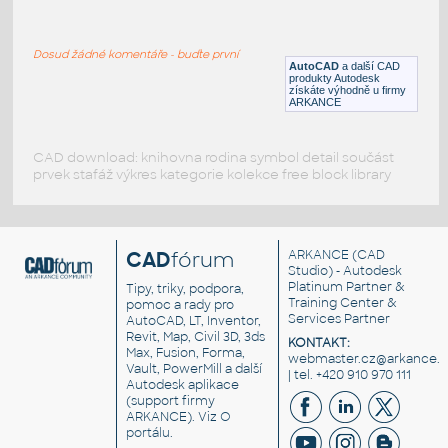
46E3
:
Kolejový profil 46E3
Dosud žádné komentáře - buďte první
DWG
Kolejová
AutoCAD
a další CAD
produkty Autodesk
získáte výhodně u firmy
ARKANCE
CAD download: knihovna rodina symbol detail součást
prvek stafáž výkres kategorie kolekce free block library
CAD
fórum
ARKANCE
(CAD
Studio) - Autodesk
Platinum Partner &
Tipy, triky, podpora,
Training Center &
pomoc a rady pro
Services Partner
AutoCAD, LT, Inventor,
Revit, Map, Civil 3D, 3ds
KONTAKT:
Max, Fusion, Forma,
webmaster.cz@arkance.w
Vault, PowerMill a další
| tel. +420 910 970 111
Autodesk aplikace
(support firmy
ARKANCE). Viz
O
portálu
.