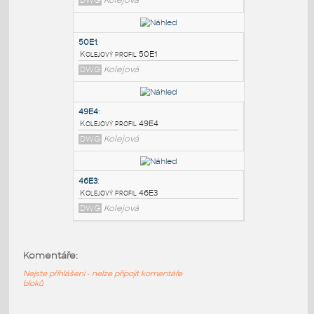
PODOBNÉ BLOKY
:
50E2
:
Kolejový profil 50E2
DWG
Kolejová
50E1
:
Kolejový profil 50E1
DWG
Kolejová
49E4
:
Komentáře:
Kolejový profil 49E4
DWG
Kolejová
Nejste přihlášeni - nelze připojit komentáře
bloků