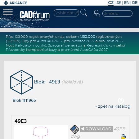
CZ
|
SK
|
EN
|
DE
Přes 123.000 registrovaných u nás, celkem
1.130.000
registrovaných
(CZ+EN)
. Tipy pro
AutoCAD 2027
, pro
Inventor 2027
a pro
Revit 2027
.
Nový
Kalkulátor nosníků
,
Spirograf generátor
a
Regresní křivky
v sekci
Převodníky
.
Kompletní
příkazy
a
proměnné AutoCADu 2027
.
Blok: 49E3
(Kolejová)
Blok #11965
« zpět na Katalog
49E3
◄ DOWNLOAD
49E3.
dwg