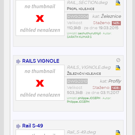
RAIL_SECTION.dwg
Profil kolejnice
DWG2004
kat:
Železnice
Velikost
Staženo:
1425
x
110,9kB
• ze dne
19.03.2015
Umístil:
sachuthuruthiyil
• Autor:
SARATH KUMAR S
RAILS VIGNOLE
RAILS_VIGNOLE.dwg
Železniční kolejnice
DWG2010
kat:
Profily
Velikost
Staženo:
1408
x
503,3kB
• ze dne
03.11.2017
Umístil:
philippe JOSEPH
• Autor:
Philippe JOSEPH
Rail S-49
Rail_S-49.dwg