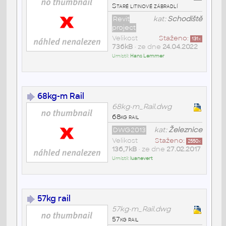
Staré litinové zábradlí
Revit
kat:
Schodiště
project
Velikost
Staženo:
131
x
736kB
• ze dne
24.04.2022
Umístil:
Hans Lemmer
68kg-m Rail
68kg-m_Rail.dwg
68kg rail
DWG2013
kat:
Železnice
Velikost
Staženo:
2550
x
136,7kB
• ze dne
27.02.2017
Umístil:
luanevert
57kg rail
57kg-m_Rail.dwg
57kg rail