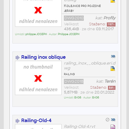
Kolejnice pro pojízdné
jeřáby
DWG2010
kat:
Profily
Velikost
Staženo:
1167
x
436,4kB
• ze dne
03.11.2017
Umístil:
philippe JOSEPH
• Autor:
Philippe JOSEPH
Railing inox oblique
railing_inox__oblique.eri.d
wg
railing
DWG2018
kat:
Terén
Velikost
Staženo:
841
x
5,87MB
• ze dne
20.01.2022
Umístil:
Eri06
• Autor:
Eri06
Railing-Old-4
Railing-Old-4.rvt