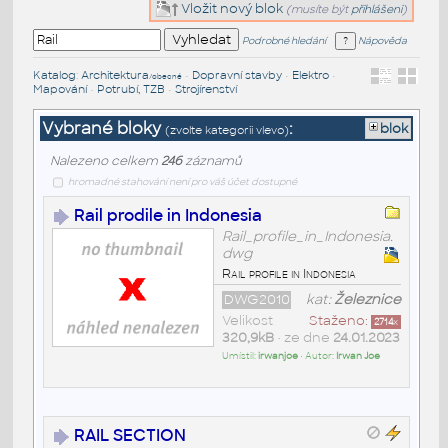
Vložit nový blok
(musíte být
přihlášeni
)
Podrobné hledání
Nápověda
Katalog
:
Architektura
•
Dopravní stavby
•
Elektro
•
/obecné
Mapování
•
Potrubí, TZB
•
Strojírenství
Vybrané bloky
:
blok
(zvolte kategorii vlevo)
Nalezeno celkem
246
záznamů
hromadné stahování není pro váš účet dostupné
Rail prodile in Indonesia
Rail_profile_in_Indonesia.
dwg
Rail profile in Indonesia
DWG2010
kat:
Železnice
Velikost
Staženo:
2714
x
320,9kB
• ze dne
24.01.2023
Umístil:
irwanjoe
• Autor:
Irwan Joe
RAIL SECTION