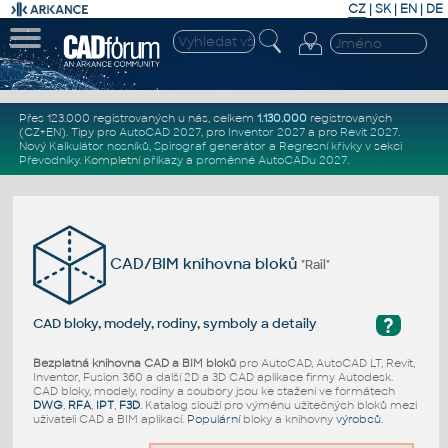
CZ
|
SK
|
EN
|
DE
Přes 123.000 registrovaných u nás, celkem
1.130.000
registrovaných
(CZ+EN)
. Tipy pro
AutoCAD 2027
, pro
Inventor 2027
a pro
Revit 2027
.
Nový
Kalkulátor nosníků
,
Spirograf generátor
a
Regresní křivky
v sekci
Převodníky
.
Kompletní
příkazy
a
proměnné AutoCADu 2027
.
CAD/BIM knihovna bloků
"Rail"
?
CAD bloky, modely, rodiny, symboly a detaily
Bezplatná knihovna CAD a BIM bloků
pro AutoCAD, AutoCAD LT, Revit,
Inventor, Fusion 360 a další 2D a 3D CAD aplikace firmy Autodesk.
CAD bloky, modely, rodiny a soubory jsou ke stažení ve formátech
DWG
,
RFA
,
IPT
,
F3D
. Katalog slouží pro výměnu užitečných bloků mezi
uživateli CAD a BIM aplikací.
Populární
bloky a knihovny
výrobců
.