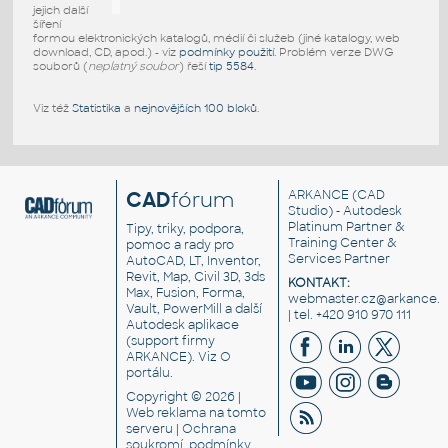
jejich další
šíření
formou elektronických katalogů, médií či služeb (jiné katalogy, web
download, CD, apod.) - viz
podmínky použití
. Problém verze DWG
souborů (
neplatný soubor
) řeší
tip 5584
.
Viz též
Statistika
a
nejnovějších 100 bloků
.
CAD
fórum
ARKANCE
(CAD
Studio) - Autodesk
Platinum Partner &
Tipy, triky, podpora,
Training Center &
pomoc a rady pro
Services Partner
AutoCAD, LT, Inventor,
Revit, Map, Civil 3D, 3ds
KONTAKT:
Max, Fusion, Forma,
webmaster.cz@arkance.w
Vault, PowerMill a další
| tel. +420 910 970 111
Autodesk aplikace
(support firmy
ARKANCE). Viz
O
portálu
.
Copyright © 2026 |
Web reklama
na tomto
serveru |
Ochrana
soukromí, podmínky