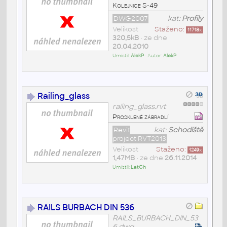
Kolejnice S-49
DWG2007
kat:
Profily
Velikost
Staženo:
11718
x
320,5kB
• ze dne
20.04.2010
Umístil:
AlekP
• Autor:
AlekP
Railing_glass
railing_glass.rvt
Prosklené zábradlí
Revit
kat:
Schodiště
project RVT2013
Velikost
Staženo:
1249
x
1,47MB
• ze dne
26.11.2014
Umístil:
LatCh
RAILS BURBACH DIN 536
RAILS_BURBACH_DIN_53
6.dwg