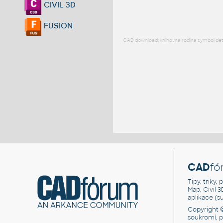
CIVIL 3D
FUSION
CAD download: knihovna rodina symbol detai
CAD
fó
Tipy, triky
Map, Civil 
aplikace (
Copyright 
soukromí, 