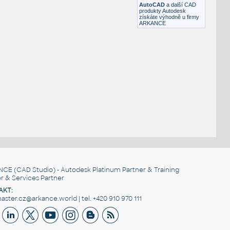
AutoCAD
a další CAD
produkty Autodesk
získáte výhodně u firmy
ARKANCE
NCE
(CAD Studio) - Autodesk Platinum Partner & Training
r & Services Partner
AKT:
ster.cz@arkance.world | tel. +420 910 970 111