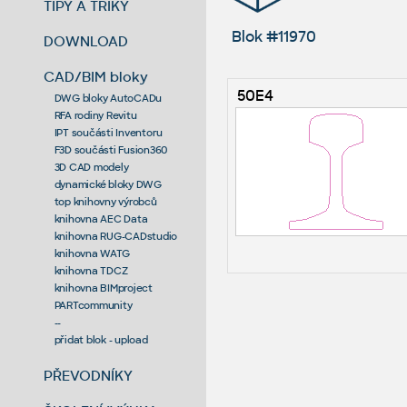
TIPY A TRIKY
Blok #11970
DOWNLOAD
CAD/BIM bloky
50E4
DWG bloky AutoCADu
RFA rodiny Revitu
IPT součásti Inventoru
F3D součásti Fusion360
3D CAD modely
dynamické bloky DWG
top knihovny výrobců
knihovna AEC Data
knihovna RUG-CADstudio
knihovna WATG
knihovna TDCZ
knihovna BIMproject
PARTcommunity
--
přidat blok - upload
PŘEVODNÍKY