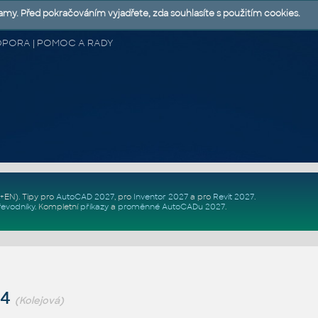
lamy. Před pokračováním vyjadřete, zda souhlasíte s použitím cookies.
 PODPORA | POMOC A RADY
Z+EN)
. Tipy pro
AutoCAD 2027
, pro
Inventor 2027
a pro
Revit 2027
.
řevodníky
.
Kompletní
příkazy
a
proměnné AutoCADu 2027
.
E4
(Kolejová)