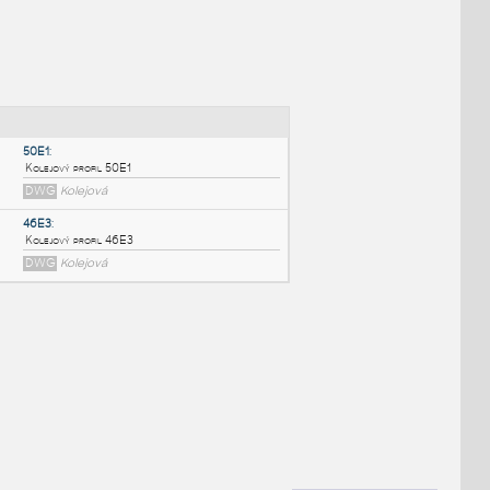
NÉ BLOKY
:
50E1
:
Kolejový profil 50E1
DWG
Kolejová
46E3
:
Kolejový profil 46E3
DWG
Kolejová