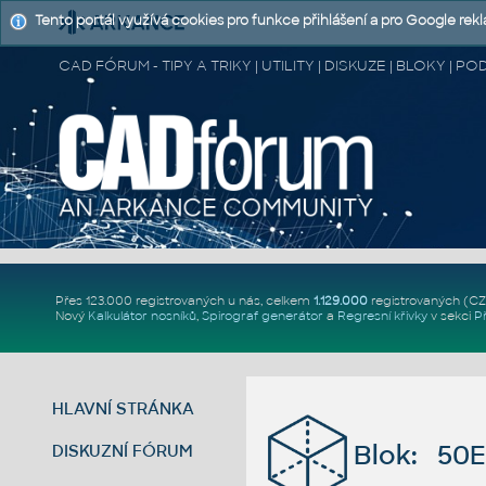
Tento portál využívá cookies pro funkce přihlášení a pro Google rek
CAD FÓRUM - TIPY A TRIKY | UTILITY | DISKUZE | BLOKY |
Přes 123.000 registrovaných u nás, celkem
1.129.000
registrovaných (C
Nový
Kalkulátor nosníků
,
Spirograf generátor
a
Regresní křivky
v sekci
P
HLAVNÍ STRÁNKA
Blok: 50
DISKUZNÍ FÓRUM