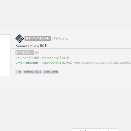
◄ DOWNLOAD
50E4.dwg
Kolejový profil 50E4
DWG2004
Velikost
60,3kB
• ze dne
11.05.2015
Umístil:
q100aab^
• Autor:
OSMAN YILMAZ
•
md5: b2668b7a9076c424760b83ee12be
Rail
section
50E4
kolej
profil