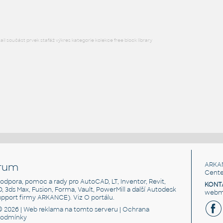
l součást prvek stafáž výkres kategorie kolekce free block library
rum
ARKA
Cente
, podpora, pomoc a rady pro AutoCAD, LT, Inventor, Revit,
KONT
3D, 3ds Max, Fusion, Forma, Vault, PowerMill a další Autodesk
webma
support firmy ARKANCE). Viz
O portálu
.
© 2026 |
Web reklama
na tomto serveru |
Ochrana
podmínky