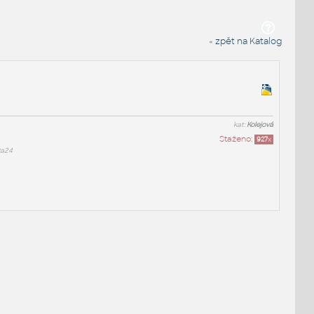
« zpět na Katalog
kat:
Kolejová
Staženo:
927
x
9a24