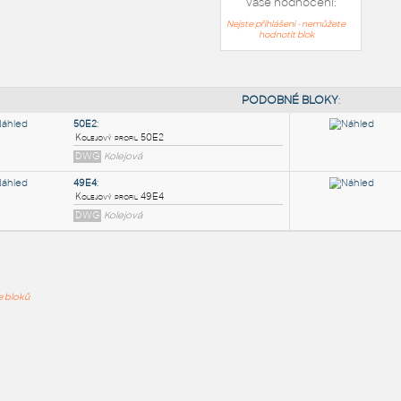
Vaše hodnocení:
Nejste přihlášeni - nemůžete
hodnotit blok
PODOB
50E2
:
ře bloků
Kolejový profil 50E2
DWG
Kolejová
49E4
:
Kolejový profil 49E4
DWG
Kolejová