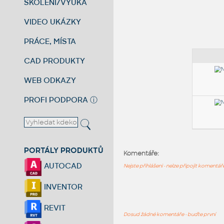
ŠKOLENÍ/VÝUKA
VIDEO UKÁZKY
PRÁCE, MÍSTA
CAD PRODUKTY
WEB ODKAZY
PROFI PODPORA
ⓘ
PORTÁLY PRODUKTŮ
Komentáře:
AUTOCAD
Nejste přihlášeni - nelze připojit komentá
INVENTOR
REVIT
Dosud žádné komentáře - buďte první