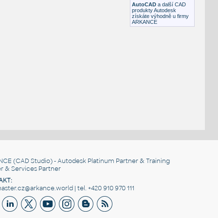
AutoCAD
a další CAD
produkty Autodesk
získáte výhodně u firmy
ARKANCE
NCE
(CAD Studio) - Autodesk Platinum Partner & Training
r & Services Partner
AKT:
ster.cz@arkance.world | tel. +420 910 970 111