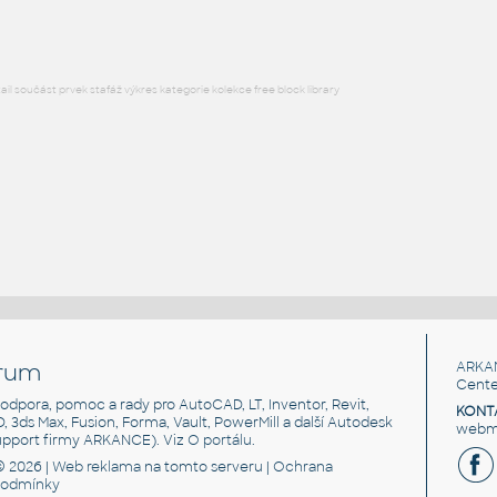
l součást prvek stafáž výkres kategorie kolekce free block library
rum
ARKA
Cente
, podpora, pomoc a rady pro AutoCAD, LT, Inventor, Revit,
KONT
3D, 3ds Max, Fusion, Forma, Vault, PowerMill a další Autodesk
webma
support firmy ARKANCE). Viz
O portálu
.
© 2026 |
Web reklama
na tomto serveru |
Ochrana
podmínky