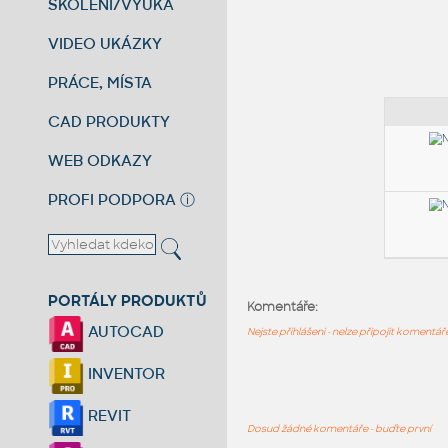
ŠKOLENÍ/VÝUKA
VIDEO UKÁZKY
PRÁCE, MÍSTA
CAD PRODUKTY
WEB ODKAZY
PROFI PODPORA
ⓘ
PORTÁLY PRODUKTŮ
Komentáře:
AUTOCAD
Nejste přihlášeni - nelze připojit komentá
INVENTOR
REVIT
Dosud žádné komentáře - buďte první