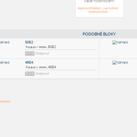
Vaše hodnocení:
Nejste přihlášeni - nemůžete
hodnotit blok
PODOB
50E2
:
ře bloků
Kolejový profil 50E2
DWG
Kolejová
49E4
:
Kolejový profil 49E4
DWG
Kolejová