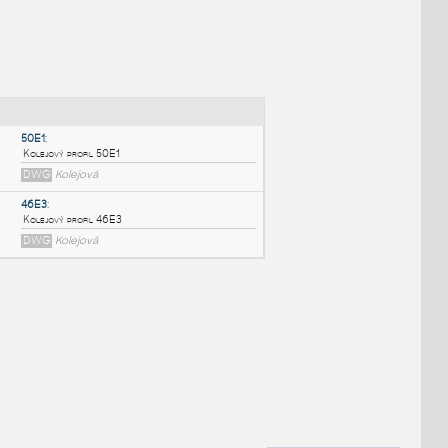
NÉ BLOKY
:
50E1
:
Kolejový profil 50E1
DWG
Kolejová
46E3
:
Kolejový profil 46E3
DWG
Kolejová