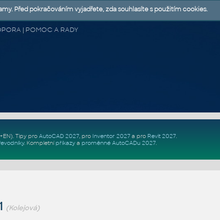
lamy. Před pokračováním vyjadřete, zda souhlasíte s použitím cookies.
 PODPORA | POMOC A RADY
Z+EN)
. Tipy pro
AutoCAD 2027
, pro
Inventor 2027
a pro
Revit 2027
.
řevodníky
.
Kompletní
příkazy
a
proměnné AutoCADu 2027
.
1
(Kolejová)