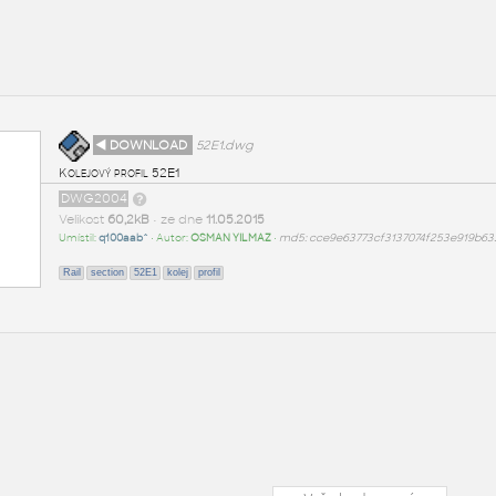
◄ DOWNLOAD
52E1.dwg
Kolejový profil 52E1
DWG2004
Velikost
60,2kB
• ze dne
11.05.2015
Umístil:
q100aab^
• Autor:
OSMAN YILMAZ
•
md5: cce9e63773cf3137074f253e919b63
Rail
section
52E1
kolej
profil