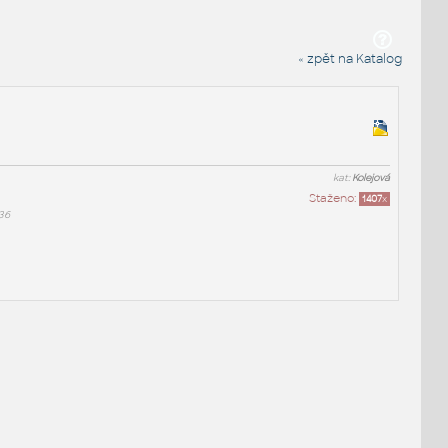
« zpět na Katalog
kat:
Kolejová
Staženo:
1407
x
36