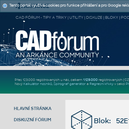
Tento portál využívá cookies pro funkce přihlášení a pro Google rek
CAD FÓRUM - TIPY A TRIKY | UTILITY | DISKUZE | BLOKY |
Přes 123.000 registrovaných u nás, celkem
1.129.000
registrovaných (C
Nový
Kalkulátor nosníků
,
Spirograf generátor
a
Regresní křivky
v sekci
P
HLAVNÍ STRÁNKA
Blok: 52E
DISKUZNÍ FÓRUM