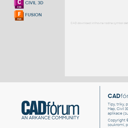
CIVIL 3D
FUSION
CAD download: knihovna rodina symbol detai
CAD
fó
Tipy, triky
Map, Civil 
aplikace (
Copyright 
soukromí, 