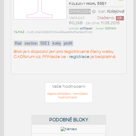
Kolejový profil 55E1
DWG2004
kat:
Kolejová
Velikost
Staženo:
225
x
60,2kB
• ze dne
11.05.2015
Umístil:
q100aab^
• Autor:
OSMAN
YILMAZ
•
md5: 2de33084f233ce96ea89bdfe28edf3cb
Rail
section
55E1
kolej
profil
Blok je k dispozici jen pro registrované členy webu
CADforum.cz. Přihlaste se -
registrace
je bezplatná.
Vaše hodnocení:
Nejste přihlášeni - nemůžete
hodnotit blok