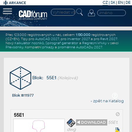
CZ
|
SK
|
EN
|
DE
Přes 123.000 registrovaných u nás, celkem
1.130.000
registrovaných
(CZ+EN)
. Tipy pro
AutoCAD 2027
, pro
Inventor 2027
a pro
Revit 2027
.
Nový
Kalkulátor nosníků
,
Spirograf generátor
a
Regresní křivky
v sekci
Převodníky
.
Kompletní
příkazy
a
proměnné AutoCADu 2027
.
Blok: 55E1
(Kolejová)
Blok #11977
« zpět na Katalog
55E1
◄ DOWNLOAD
55E1.
dwg