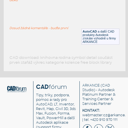
46E3
:
Kolejový profil 46E3
Dosud žádné komentáře - buďte první
DWG
Kolejová
AutoCAD
a další CAD
produkty Autodesk
získáte výhodně u firmy
ARKANCE
CAD download: knihovna rodina symbol detail součást
prvek stafáž výkres kategorie kolekce free block library
CAD
fórum
ARKANCE
(CAD
Studio) - Autodesk
Platinum Partner &
Tipy, triky, podpora,
Training Center &
pomoc a rady pro
Services Partner
AutoCAD, LT, Inventor,
Revit, Map, Civil 3D, 3ds
KONTAKT:
Max, Fusion, Forma,
webmaster.cz@arkance.w
Vault, PowerMill a další
| tel. +420 910 970 111
Autodesk aplikace
(support firmy