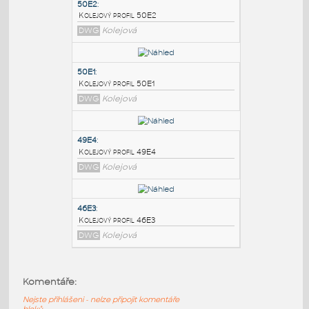
PODOBNÉ BLOKY
:
50E2
:
Kolejový profil 50E2
DWG
Kolejová
50E1
:
Kolejový profil 50E1
DWG
Kolejová
49E4
:
Komentáře:
Kolejový profil 49E4
Nejste přihlášeni - nelze připojit komentáře
DWG
Kolejová
bloků