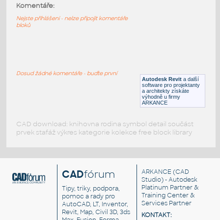
3d-sprinkler-for-garage-door-
:
Komentáře:
Ukázka instalace hlavy sprinkleru
Nejste přihlášeni - nelze připojit komentáře
bloků
DWG
Voda, kanalizace
sprinkler
:
Sprinkler
Dosud žádné komentáře - buďte první
Autodesk Revit
a další
IPT
Ventily
software pro projektanty
a architekty získáte
výhodně u firmy
ARKANCE
CAD download: knihovna rodina symbol detail součást
prvek stafáž výkres kategorie kolekce free block library
CAD
fórum
ARKANCE
(CAD
Studio) - Autodesk
Platinum Partner &
Tipy, triky, podpora,
Training Center &
pomoc a rady pro
Services Partner
AutoCAD, LT, Inventor,
Revit, Map, Civil 3D, 3ds
KONTAKT: