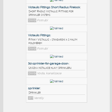
PODOBNÉ BLOKY
:
Victaulic Fittings Short Radius Firelock
:
Short Radius Victaulic Fittings for
sprinkler systems
DWG
Potrubí
Victaulic Fittings
:
Fitinky Victaulic - standardní a s malým
poloměrem
DWG
Potrubí