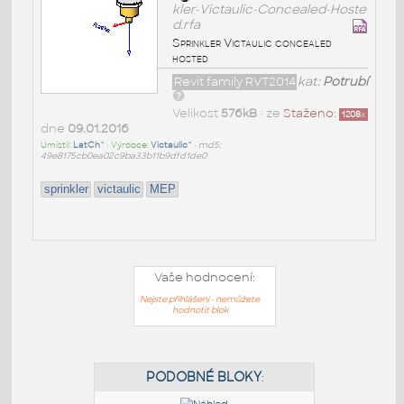
kler-Victaulic-Concealed-Hoste
d.rfa
Sprinkler Victaulic concealed
hosted
Revit family RVT2014
kat:
Potrubí
Velikost
576kB
• ze
Staženo:
1208
x
dne
09.01.2016
Umístil:
LatCh^
• Výrobce:
Victaulic^
•
md5:
49e8175cb0ea02c9ba33b11b9dfd1de0
sprinkler
victaulic
MEP
Vaše hodnocení:
Nejste přihlášeni - nemůžete
hodnotit blok