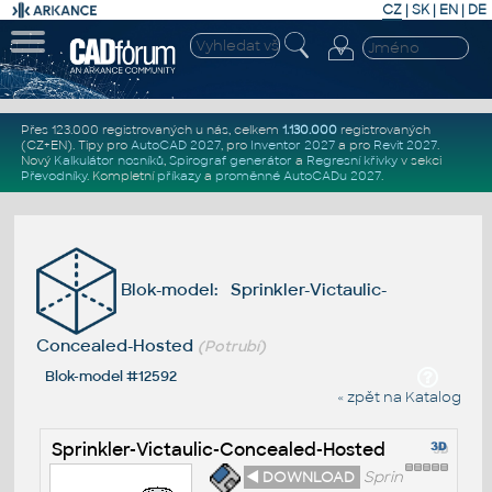
CZ
|
SK
|
EN
|
DE
Přes 123.000 registrovaných u nás, celkem
1.130.000
registrovaných
(CZ+EN)
. Tipy pro
AutoCAD 2027
, pro
Inventor 2027
a pro
Revit 2027
.
Nový
Kalkulátor nosníků
,
Spirograf generátor
a
Regresní křivky
v sekci
Převodníky
.
Kompletní
příkazy
a
proměnné AutoCADu 2027
.
Blok-model: Sprinkler-Victaulic-
Concealed-Hosted
(Potrubí)
Blok-model #12592
« zpět na Katalog
Sprinkler-Victaulic-Concealed-Hosted
◄ DOWNLOAD
Sprin