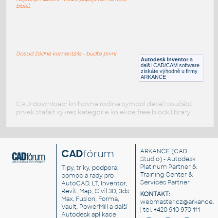
RFA
Potrubí
bloků
Sprinkler-VK436
:
Sprinkler VK436
Dosud žádné komentáře - buďte první
Autodesk Inventor
a
DWG
Požární
další CAD/CAM software
získáte výhodně u firmy
ARKANCE
CAD download: knihovna rodina symbol detail součást
prvek stafáž výkres kategorie kolekce free block library
CAD
fórum
ARKANCE
(CAD
Studio) - Autodesk
Platinum Partner &
Tipy, triky, podpora,
Training Center &
pomoc a rady pro
Services Partner
AutoCAD, LT, Inventor,
Revit, Map, Civil 3D, 3ds
KONTAKT:
Max, Fusion, Forma,
webmaster.cz@arkance.w
Vault, PowerMill a další
| tel. +420 910 970 111
Autodesk aplikace