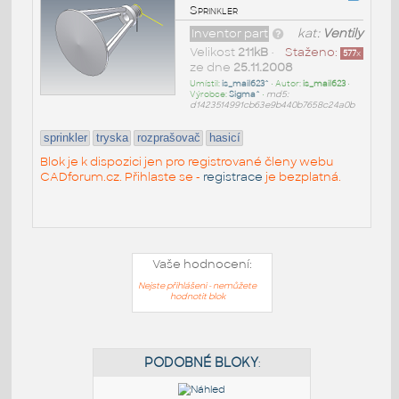
Sprinkler
Inventor part
kat:
Ventily
Velikost
211kB
•
Staženo:
577
x
ze dne
25.11.2008
Umístil:
is_mail623^
• Autor:
is_mail623
•
Výrobce:
Sigma^
•
md5:
d1423514991cb63e9b440b7658c24a0b
sprinkler
tryska
rozprašovač
hasicí
Blok je k dispozici jen pro registrované členy webu
CADforum.cz. Přihlaste se -
registrace
je bezplatná.
Vaše hodnocení:
Nejste přihlášeni - nemůžete
hodnotit blok