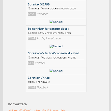
PODOBNÉ BLOKY
:
Sprinkler012798
:
Sprinkler Viking s ochrannou mřížkou
DWG
Požární
3d-sprinkler-for-garage-door-
:
Ukázka instalace hlavy sprinkleru
DWG
Voda, kanalizace
Sprinkler-Victaulic-Concealed-Hosted
:
Komentáře:
Sprinkler Victaulic concealed hosted
Nejste přihlášeni - nelze připojit komentáře