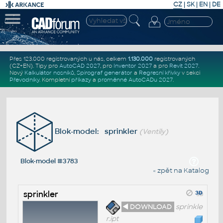
CZ
|
SK
|
EN
|
DE
Přes 123.000 registrovaných u nás, celkem
1.130.000
registrovaných
(CZ+EN)
. Tipy pro
AutoCAD 2027
, pro
Inventor 2027
a pro
Revit 2027
.
Nový
Kalkulátor nosníků
,
Spirograf generátor
a
Regresní křivky
v sekci
Převodníky
.
Kompletní
příkazy
a
proměnné AutoCADu 2027
.
Blok-model: sprinkler
(Ventily)
Blok-model #3783
« zpět na Katalog
sprinkler
◄ DOWNLOAD
sprinkle
r.ipt