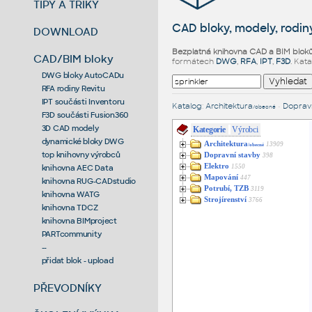
TIPY A TRIKY
CAD bloky, modely, rodiny
DOWNLOAD
Bezplatná knihovna CAD a BIM blok
CAD/BIM bloky
formátech
DWG
,
RFA
,
IPT
,
F3D
. Kat
DWG bloky AutoCADu
RFA rodiny Revitu
IPT součásti Inventoru
Katalog
:
Architektura
•
Dopravn
/obecné
F3D součásti Fusion360
3D CAD modely
Kategorie
Výrobci
dynamické bloky DWG
Architektura
13909
/obecné
top knihovny výrobců
Dopravní stavby
398
Elektro
1550
knihovna AEC Data
Mapování
447
knihovna RUG-CADstudio
Potrubí, TZB
3119
knihovna WATG
Strojírenství
3766
knihovna TDCZ
knihovna BIMproject
PARTcommunity
--
přidat blok - upload
PŘEVODNÍKY