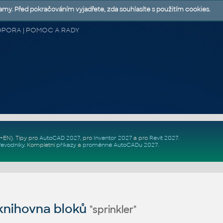
lamy. Před pokračováním vyjadřete, zda souhlasíte s použitím cookies.
 PODPORA | POMOC A RADY
Z+EN)
. Tipy pro
AutoCAD 2027
, pro
Inventor 2027
a pro
Revit 2027
.
řevodníky
.
Kompletní
příkazy
a
proměnné AutoCADu 2027
.
nihovna bloků
"sprinkler"