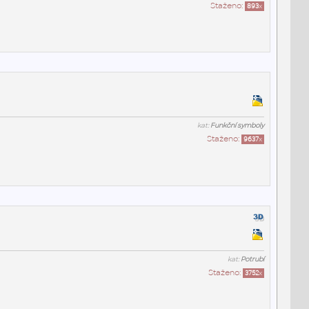
Staženo:
893
x
kat:
Funkční symboly
Staženo:
9637
x
kat:
Potrubí
Staženo:
3752
x