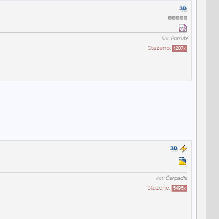
kat:
Potrubí
Staženo:
1207
x
kat:
Čerpadla
Staženo:
5495
x