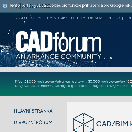
Tento portál využívá cookies pro funkce přihlášení a pro Google rek
CAD FÓRUM - TIPY A TRIKY | UTILITY | DISKUZE | BLOKY |
Přes 123.000 registrovaných u nás, celkem
1.130.000
registrovaných (C
Nový
Kalkulátor nosníků
,
Spirograf generátor
a
Regresní křivky
v sekci
P
HLAVNÍ STRÁNKA
CAD/BIM k
DISKUZNÍ FÓRUM