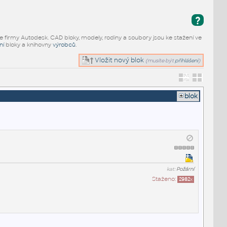
?
e firmy Autodesk. CAD bloky, modely, rodiny a soubory jsou ke stažení ve
ní
bloky a knihovny
výrobců
.
Vložit nový blok
(musíte být
přihlášeni
)
blok
kat:
Požární
Staženo:
2982
x