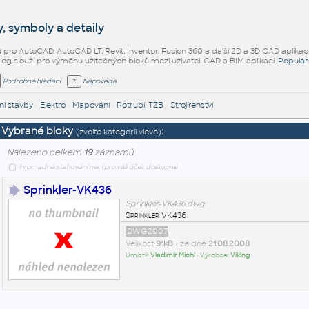
, symboly a detaily
ů
pro AutoCAD, AutoCAD LT, Revit, Inventor, Fusion 360 a další 2D a 3D CAD aplikac
alog slouží pro výměnu užitečných bloků mezi uživateli CAD a BIM aplikací.
Populár
Podrobné hledání
Nápověda
í stavby
•
Elektro
•
Mapování
•
Potrubí, TZB
•
Strojírenství
Vybrané bloky
:
(zvolte kategorii vlevo)
Nalezeno celkem
19
záznamů
hromadné stahování není pro váš účet dostupné
Sprinkler-VK436
Sprinkler-VK436.dwg
Sprinkler VK436
DWG2007
Velikost
91kB
• ze dne
21.08.2008
Umístil:
Vladimír Michl
• Výrobce:
Viking