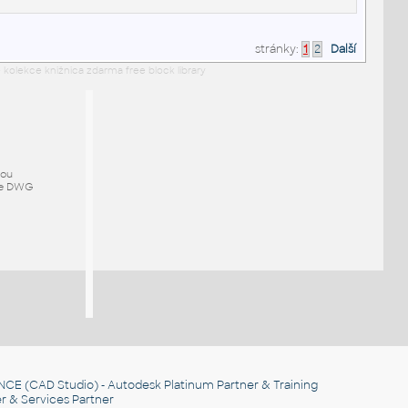
stránky:
1
2
Další
 kolekce knižnica zdarma free block library
mou
ze DWG
NCE
(CAD Studio) - Autodesk Platinum Partner & Training
r & Services Partner