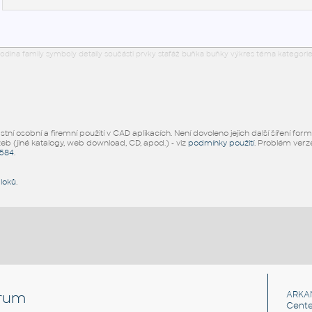
odina family symboly detaily součásti prvky stafáž buňka buňky výkres téma kategorie
ní osobní a firemní použití v CAD aplikacích. Není dovoleno jejich další šíření for
žeb (jiné katalogy, web download, CD, apod.) - viz
podmínky použití
. Problém ver
5584
.
bloků
.
rum
ARKA
Cente