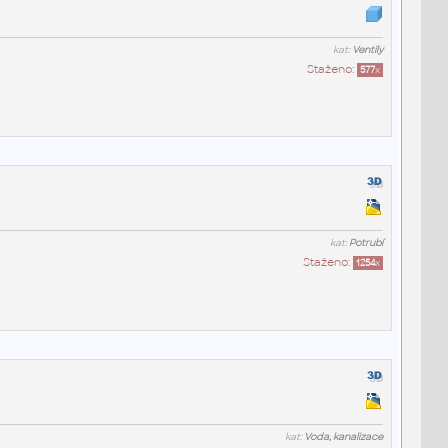
kat:
Ventily
Staženo:
577
x
kat:
Potrubí
Staženo:
1254
x
kat:
Voda, kanalizace