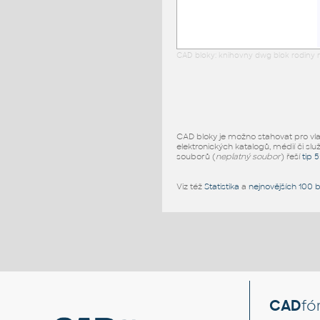
CAD bloky: knihovny dwg blok rodiny r
CAD bloky je možno stahovat pro vlast
elektronických katalogů, médií či slu
souborů (
neplatný soubor
) řeší
tip 
Viz též
Statistika
a
nejnovějších 100 
CAD
fó