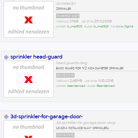
sprinkler.ipt
Sprinkler
Inventor part
Velikost
211kB
• ze dne
25.11.2008
Umístil:
is_mail623
• Autor:
is_mail623
• Výrobce:
Sigma
sprinkler head-guard
head-guards.dwg
basic guard for 1/2 inch diameter sprinkler
DWG2010
Velikost
2,46MB
• ze dne
11.10.2016
Umístil:
beardencad
• Autor:
Beardencad
3d-sprinkler-for-garage-door-
3d-sprinkler-for-garage-door-.dwg
Ukázka instalace hlavy sprinkleru
DWG2010