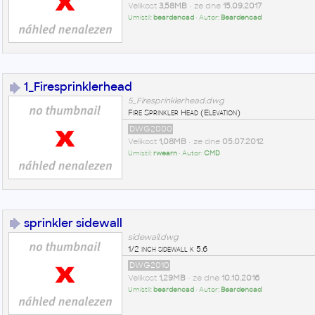
Velikost
3,58MB
• ze dne
15.09.2017
Umístil:
beardencad
• Autor:
Beardencad
1_Firesprinklerhead
5_Firesprinklerhead.dwg
Fire Sprinkler Head (Elevation)
DWG2000
Velikost
1,08MB
• ze dne
05.07.2012
Umístil:
rwearn
• Autor:
CMD
sprinkler sidewall
sidewall.dwg
1/2 inch sidewall k 5.6
DWG2010
Velikost
1,29MB
• ze dne
10.10.2016
Umístil:
beardencad
• Autor:
Beardencad