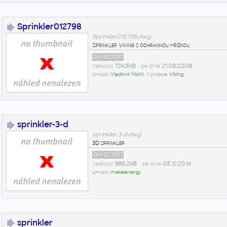
Sprinkler012798
Sprinkler012798.dwg
Sprinkler Viking s ochrannou mřížkou
DWG2007
Velikost
724,5kB
• ze dne
21.08.2008
Umístil:
Vladimír Michl
• Výrobce:
Viking
sprinkler-3-d
sprinkler-3-d.dwg
3D sprinkler
DWG2007
Velikost
986,2kB
• ze dne
05.12.2014
Umístil:
mekaenergy
sprinkler