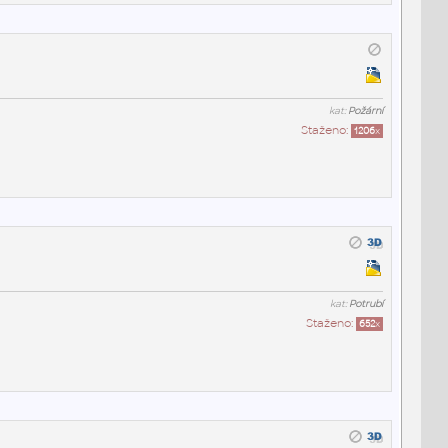
kat:
Požární
Staženo:
1206
x
kat:
Potrubí
Staženo:
652
x