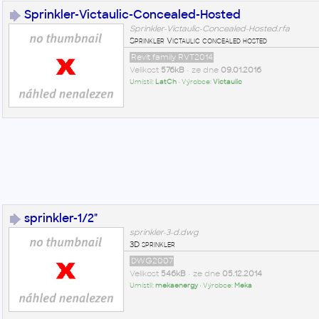
Sprinkler-Victaulic-Concealed-Hosted
Sprinkler-Victaulic-Concealed-Hosted.rfa
Sprinkler Victaulic concealed hosted
Revit family RVT2014
Velikost
576kB
• ze dne
09.01.2016
Umístil:
LatCh
• Výrobce:
Victaulic
sprinkler-1/2"
sprinkler-3-d.dwg
3D sprinkler
DWG2007
Velikost
546kB
• ze dne
05.12.2014
Umístil:
mekaenergy
• Výrobce:
Meka