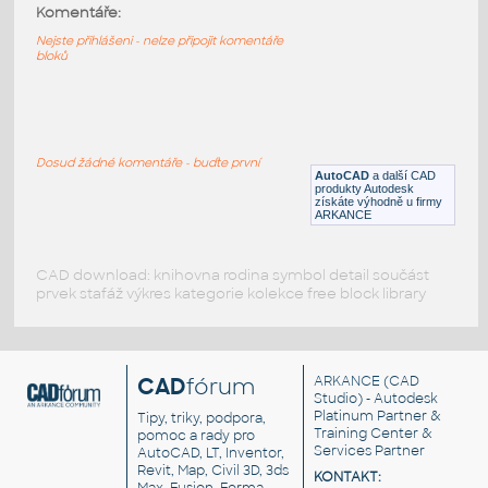
top-d1-13-oo-ads80-dwg
:
Komentáře:
Alu door top-d1-13-oo-ads80-dwg
Nejste přihlášeni - nelze připojit komentáře
bloků
DWG
Konstrukční detaily
side-d1-1-io-ads80-dwg
:
Alu door side-d1-1-io-ads80-dwg
Dosud žádné komentáře - buďte první
AutoCAD
a další CAD
DWG
Konstrukční detaily
produkty Autodesk
získáte výhodně u firmy
ARKANCE
CAD download: knihovna rodina symbol detail součást
prvek stafáž výkres kategorie kolekce free block library
CAD
fórum
ARKANCE
(CAD
Studio) - Autodesk
Platinum Partner &
Tipy, triky, podpora,
Training Center &
pomoc a rady pro
Services Partner
AutoCAD, LT, Inventor,
Revit, Map, Civil 3D, 3ds
KONTAKT: