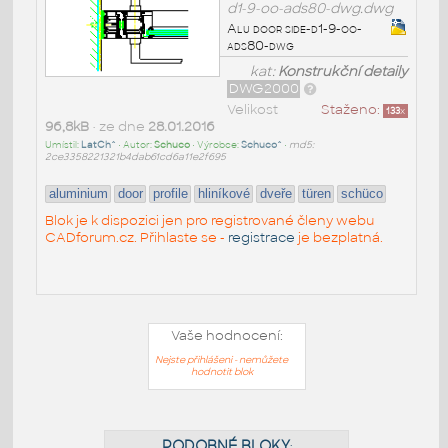
d1-9-oo-ads80-dwg.dwg
Alu door side-d1-9-oo-
ads80-dwg
kat:
Konstrukční detaily
DWG2000
Velikost
Staženo:
133
x
96,8kB
• ze dne
28.01.2016
Umístil:
LatCh^
• Autor:
Schuco
• Výrobce:
Schuco^
•
md5:
2ce3358221321b4dab61cd6a11e2f695
aluminium
door
profile
hliníkové
dveře
türen
schüco
Blok je k dispozici jen pro registrované členy webu
CADforum.cz. Přihlaste se -
registrace
je bezplatná.
Vaše hodnocení:
Nejste přihlášeni - nemůžete
hodnotit blok