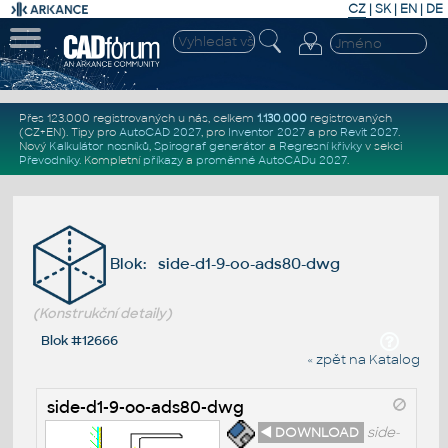
CZ
|
SK
|
EN
|
DE
Přes 123.000 registrovaných u nás, celkem
1.130.000
registrovaných
(CZ+EN)
. Tipy pro
AutoCAD 2027
, pro
Inventor 2027
a pro
Revit 2027
.
Nový
Kalkulátor nosníků
,
Spirograf generátor
a
Regresní křivky
v sekci
Převodníky
.
Kompletní
příkazy
a
proměnné AutoCADu 2027
.
Blok: side-d1-9-oo-ads80-dwg
(Konstrukční detaily)
Blok #12666
« zpět na Katalog
side-d1-9-oo-ads80-dwg
◄ DOWNLOAD
side-