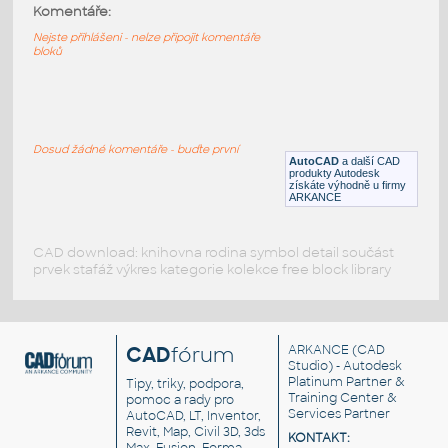
side-d1-9-oo-ads80-dwg
:
Komentáře:
Alu door side-d1-9-oo-ads80-dwg
Nejste přihlášeni - nelze připojit komentáře
bloků
DWG
Konstrukční detaily
top-d1-1-io-ads80-dwg
:
Alu door top-d1-1-io-ads80-dwg
Dosud žádné komentáře - buďte první
AutoCAD
a další CAD
DWG
Konstrukční detaily
produkty Autodesk
získáte výhodně u firmy
ARKANCE
CAD download: knihovna rodina symbol detail součást
prvek stafáž výkres kategorie kolekce free block library
CAD
fórum
ARKANCE
(CAD
Studio) - Autodesk
Platinum Partner &
Tipy, triky, podpora,
Training Center &
pomoc a rady pro
Services Partner
AutoCAD, LT, Inventor,
Revit, Map, Civil 3D, 3ds
KONTAKT: