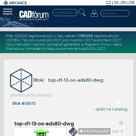
CZ
|
SK
|
EN
|
DE
Přes 123.000 registrovaných u nás, celkem
1.130.000
registrovaných
(CZ+EN)
. Tipy pro
AutoCAD 2027
, pro
Inventor 2027
a pro
Revit 2027
.
Nový
Kalkulátor nosníků
,
Spirograf generátor
a
Regresní křivky
v sekci
Převodníky
.
Kompletní
příkazy
a
proměnné AutoCADu 2027
.
Blok: top-d1-13-oo-ads80-dwg
(Konstrukční detaily)
Blok #12673
« zpět na Katalog
top-d1-13-oo-ads80-dwg
◄ DOWNLOAD
top-d