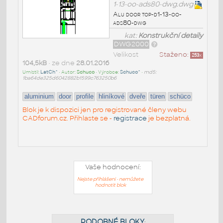
1-13-oo-ads80-dwg.dwg
Alu door top-d1-13-oo-
ads80-dwg
kat:
Konstrukční detaily
DWG2000
Velikost
Staženo:
253
x
104,5kB
• ze dne
28.01.2016
Umístil:
LatCh^
• Autor:
Schuco
• Výrobce:
Schuco^
•
md5:
1ba64de325d6042882b1599c763250b6
aluminium
door
profile
hliníkové
dveře
türen
schüco
Blok je k dispozici jen pro registrované členy webu
CADforum.cz. Přihlaste se -
registrace
je bezplatná.
Vaše hodnocení:
Nejste přihlášeni - nemůžete
hodnotit blok