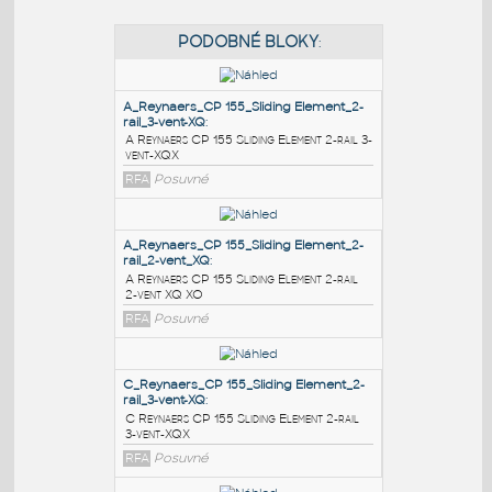
PODOBNÉ BLOKY
:
A_Reynaers_CP 155_Sliding Element_2-
rail_3-vent-XQ
:
A Reynaers CP 155 Sliding Element 2-rail 3-
vent-XQX
RFA
Posuvné
A_Reynaers_CP 155_Sliding Element_2-
rail_2-vent_XQ
: