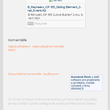
A Reynaers CP 155 Sliding Element 2-rail
2-vent XQ XO
RFA
Posuvné
C_Reynaers_CP 155_Sliding Element_2-
rail_3-vent-XQ
:
C Reynaers CP 155 Sliding Element 2-rail
Komentáře:
3-vent-XQX
Nejste přihlášeni - nelze připojit komentáře
RFA
Posuvné
bloků
B_Reynaers_CP 155_Sliding Element_2-
rail_3-vent-XQ
:
Dosud žádné komentáře - buďte první
B Reynaers CP 155 Sliding Element 2-rail 3-
Autodesk Revit
a další
vent-XQX
software pro projektanty
a architekty získáte
RFA
Posuvné
výhodně u firmy
ARKANCE
CAD download: knihovna rodina symbol detail součást
prvek stafáž výkres kategorie kolekce free block library