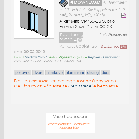
◄ DOWNLOAD
A_Reynaer
s_CP 155-LS_Sliding Element_2-
rail_2-vent_XQ_XX.rfa
A Reynaers CP 155-LS Sliding
Element 2-rail 2-vent XQ XX
Revit family
kat:
Posuvné
RVT2014
Velikost
500kB
• ze
Staženo:
87
x
dne
09.02.2016
Umístil:
Vladimír Michl^
• Autor:
Reynaers
• Výrobce:
Reynaers Aluminium^
•
md5: 7b859b862730b8505dea1ebc4a89e834
posuvné
dveře
hliníkové
aluminium
sliding
door
Blok je k dispozici jen pro registrované členy webu
CADforum.cz. Přihlaste se -
registrace
je bezplatná.
Vaše hodnocení:
Nejste přihlášeni - nemůžete
hodnotit blok