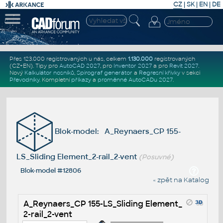
CZ
|
SK
|
EN
|
DE
Přes 123.000 registrovaných u nás, celkem
1.130.000
registrovaných
(CZ+EN)
. Tipy pro
AutoCAD 2027
, pro
Inventor 2027
a pro
Revit 2027
.
Nový
Kalkulátor nosníků
,
Spirograf generátor
a
Regresní křivky
v sekci
Převodníky
.
Kompletní
příkazy
a
proměnné AutoCADu 2027
.
Blok-model: A_Reynaers_CP 155-
LS_Sliding Element_2-rail_2-vent
(Posuvné)
Blok-model #12806
« zpět na Katalog
A_Reynaers_CP 155-LS_Sliding Element_
2-rail_2-vent