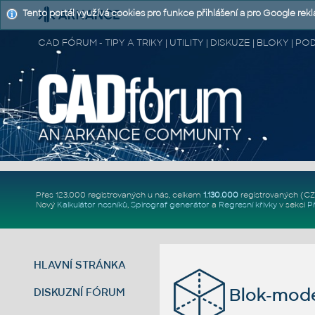
Tento portál využívá cookies pro funkce přihlášení a pro Google rek
CAD FÓRUM - TIPY A TRIKY | UTILITY | DISKUZE | BLOKY |
Přes 123.000 registrovaných u nás, celkem
1.130.000
registrovaných (C
Nový
Kalkulátor nosníků
,
Spirograf generátor
a
Regresní křivky
v sekci
P
HLAVNÍ STRÁNKA
Blok-mode
DISKUZNÍ FÓRUM