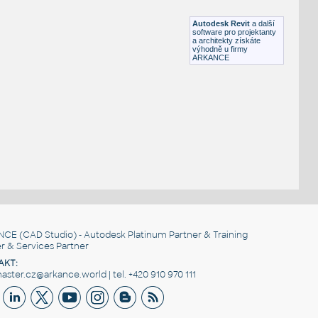
RFA
Posuvné
Autodesk Revit
a další
software pro projektanty
a architekty získáte
výhodně u firmy
ARKANCE
NCE
(CAD Studio) - Autodesk Platinum Partner & Training
r & Services Partner
AKT:
ster.cz@arkance.world | tel. +420 910 970 111