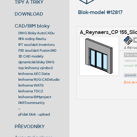
TIPY A TRIKY
Blok-model #12817
DOWNLOAD
CAD/BIM bloky
A_Reynaers_CP 155_Slid
DWG bloky AutoCADu
RFA rodiny Revitu
◄
IPT součásti Inventoru
A Reyna
F3D součásti Fusion360
Revit f
3D CAD modely
Velikos
dynamické bloky DWG
Umístil:
V
top knihovny výrobců
knihovna AEC Data
posuvné
knihovna RUG-CADstudio
Blok je
knihovna WATG
knihovna TDCZ
knihovna BIMproject
PARTcommunity
--
přidat blok - upload
PŘEVODNÍKY