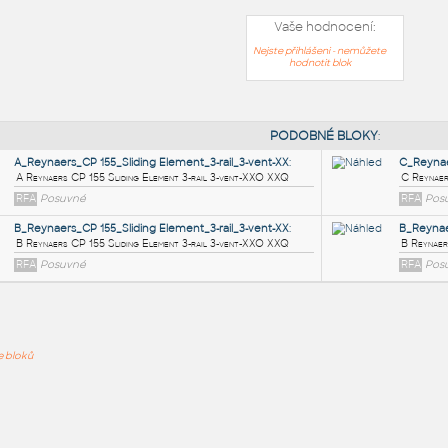
Vaše hodnocení:
Nejste přihlášeni - nemůžete
hodnotit blok
PODOB
A_Reynaers_CP 155_Sliding Element_3-rail_3-vent-XX
:
ře bloků
A Reynaers CP 155 Sliding Element 3-rail 3-vent-XXO XXQ
RFA
Posuvné
B_Reynaers_CP 155_Sliding Element_3-rail_3-vent-XX
:
B Reynaers CP 155 Sliding Element 3-rail 3-vent-XXO XXQ