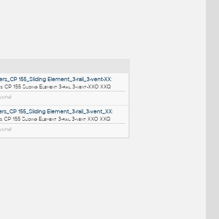
NÉ BLOKY
:
C_Reynaers_CP 155_Sliding Element_3-rail_3-vent-XX
:
C Reynaers CP 155 Sliding Element 3-rail 3-vent-XXO XXQ
RFA
Posuvné
B_Reynaers_CP 155_Sliding Element_3-rail_3-vent_XX
:
B Reynaers CP 155 Sliding Element 3-rail 3-vent XXO XXQ