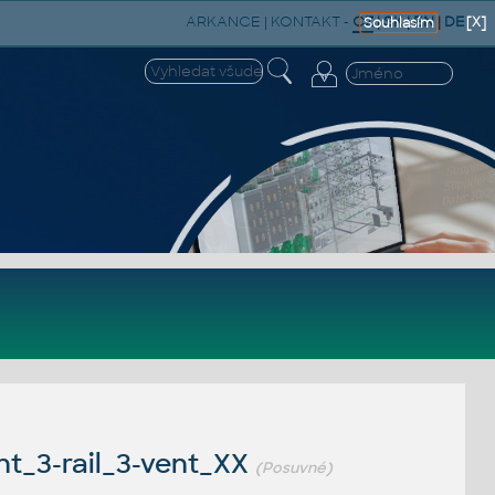
ARKANCE
|
KONTAKT
-
CZ
|
SK
|
EN
|
DE
[X]
Souhlasím
t_3-rail_3-vent_XX
(Posuvné)