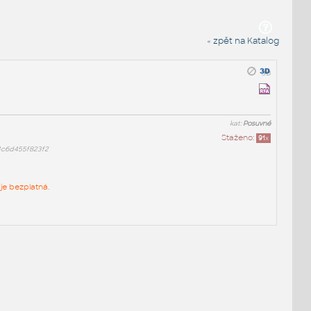
« zpět na Katalog
kat:
Posuvné
Staženo:
91
x
3c6d455f823f2
je bezplatná.