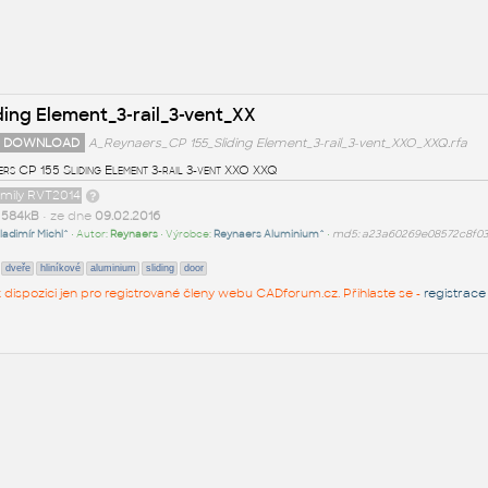
ing Element_3-rail_3-vent_XX
 DOWNLOAD
A_Reynaers_CP 155_Sliding Element_3-rail_3-vent_XXO_XXQ.rfa
ers CP 155 Sliding Element 3-rail 3-vent XXO XXQ
amily RVT2014
t
584kB
• ze dne
09.02.2016
ladimír Michl^
• Autor:
Reynaers
• Výrobce:
Reynaers Aluminium^
•
md5: a23a60269e08572c8f0
dveře
hliníkové
aluminium
sliding
door
 k dispozici jen pro registrované členy webu CADforum.cz. Přihlaste se -
registrace