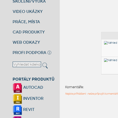
ŠKOLENÍ/VÝUKA
VIDEO UKÁZKY
PRÁCE, MÍSTA
CAD PRODUKTY
WEB ODKAZY
PROFI PODPORA
ⓘ
PORTÁLY PRODUKTŮ
AUTOCAD
Komentáře:
Nejste přihlášeni - nelze připojit komentá
INVENTOR
REVIT