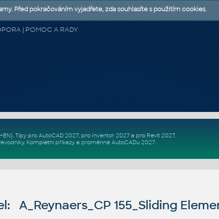
lamy. Před pokračováním vyjadřete, zda souhlasíte s použitím cookies.
 PODPORA | POMOC A RADY
Z+EN)
. Tipy pro
AutoCAD 2027
, pro
Inventor 2027
a pro
Revit 2027
.
řevodníky
.
Kompletní
příkazy
a
proměnné AutoCADu 2027
.
l: A_Reynaers_CP 155_Sliding Elemen