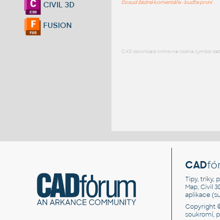
Dosud žádné komentáře - buďte první
CIVIL 3D
FUSION
CAD download: knihovna rodina symbol detai
CAD
fó
Tipy, triky
Map, Civil 
aplikace (
Copyright 
soukromí, 