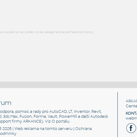
RFA
Posuvné
l součást prvek stafáž výkres kategorie kolekce free block library
rum
ARKA
Cente
, podpora, pomoc a rady pro AutoCAD, LT, Inventor, Revit,
KONT
3D, 3ds Max, Fusion, Forma, Vault, PowerMill a další Autodesk
webma
support firmy ARKANCE). Viz
O portálu
.
© 2026 |
Web reklama
na tomto serveru |
Ochrana
podmínky