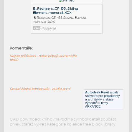
C Reynaers CP 155-LS Sliding Element
monorail XQX
RFA
Posuvné
B_Reynaers_CP 155-LS_Sliding
Element_monorail_XQX
:
B Reynaers CP 155-LS Sliding Element
Komentáře:
monorail XQX
Nejste přihlášeni - nelze připojit komentáře
RFA
Posuvné
bloků
B_Reynaers_CP 155_Sliding
Element_monorail_XQX
:
Dosud žádné komentáře - buďte první
B Reynaers CP 155 Sliding Element
Autodesk Revit
a další
monorail XQX
software pro projektanty
a architekty získáte
RFA
Posuvné
výhodně u firmy
ARKANCE
CAD download: knihovna rodina symbol detail součást
prvek stafáž výkres kategorie kolekce free block library