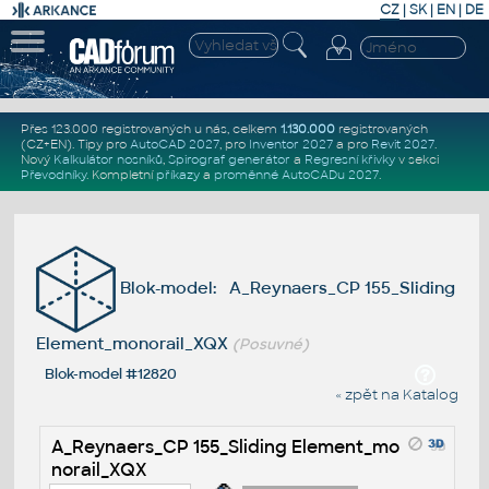
CZ
|
SK
|
EN
|
DE
Přes 123.000 registrovaných u nás, celkem
1.130.000
registrovaných
(CZ+EN)
. Tipy pro
AutoCAD 2027
, pro
Inventor 2027
a pro
Revit 2027
.
Nový
Kalkulátor nosníků
,
Spirograf generátor
a
Regresní křivky
v sekci
Převodníky
.
Kompletní
příkazy
a
proměnné AutoCADu 2027
.
Blok-model: A_Reynaers_CP 155_Sliding
Element_monorail_XQX
(Posuvné)
Blok-model #12820
« zpět na Katalog
A_Reynaers_CP 155_Sliding Element_mo
norail_XQX