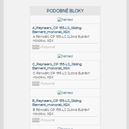
PODOBNÉ BLOKY
:
A_Reynaers_CP 155-LS_Sliding
Element_monorail_XQX
:
A Reynaers CP 155-LS Sliding Element
monorail XQX
RFA
Posuvné
C_Reynaers_CP 155-LS_Sliding
Element_monorail_XQX
: