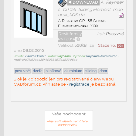
◄ DOWNLOAD
A_Reynaer
s_CP 155_Sliding Element_mon
orail_XQX.rfa
A Reynaers CP 155 Sliding
Element monorail XQX
Revit family
kat:
Posuvné
RVT2014
Velikost
528kB
• ze
Staženo:
99
x
dne
09.02.2016
Umístil:
Vladimír Michl^
• Autor:
Reynaers
• Výrobce:
Reynaers Aluminium^
•
md5: efc74162aac35f40055487faa533d6ae
posuvné
dveře
hliníkové
aluminium
sliding
door
Blok je k dispozici jen pro registrované členy webu
CADforum.cz. Přihlaste se -
registrace
je bezplatná.
Vaše hodnocení:
Nejste přihlášeni - nemůžete
hodnotit blok