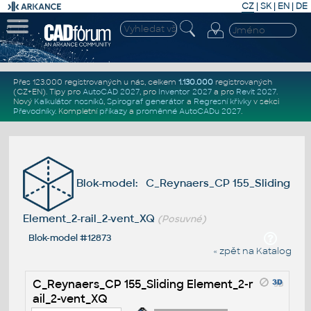
CZ
|
SK
|
EN
|
DE
Přes 123.000 registrovaných u nás, celkem
1.130.000
registrovaných
(CZ+EN)
. Tipy pro
AutoCAD 2027
, pro
Inventor 2027
a pro
Revit 2027
.
Nový
Kalkulátor nosníků
,
Spirograf generátor
a
Regresní křivky
v sekci
Převodníky
.
Kompletní
příkazy
a
proměnné AutoCADu 2027
.
Blok-model: C_Reynaers_CP 155_Sliding
Element_2-rail_2-vent_XQ
(Posuvné)
Blok-model #12873
« zpět na Katalog
C_Reynaers_CP 155_Sliding Element_2-r
ail_2-vent_XQ