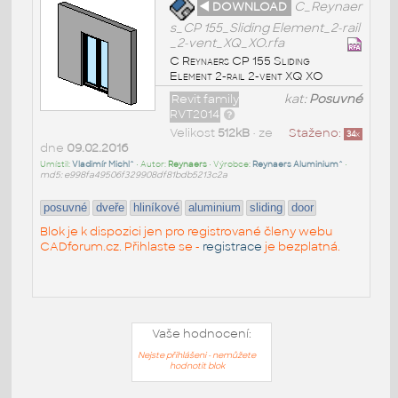
◄ DOWNLOAD
C_Reynaer
s_CP 155_Sliding Element_2-rail
_2-vent_XQ_XO.rfa
C Reynaers CP 155 Sliding
Element 2-rail 2-vent XQ XO
Revit family
kat:
Posuvné
RVT2014
Velikost
512kB
• ze
Staženo:
34
x
dne
09.02.2016
Umístil:
Vladimír Michl^
• Autor:
Reynaers
• Výrobce:
Reynaers Aluminium^
•
md5: e998fa49506f329908df81bdb5213c2a
posuvné
dveře
hliníkové
aluminium
sliding
door
Blok je k dispozici jen pro registrované členy webu
CADforum.cz. Přihlaste se -
registrace
je bezplatná.
Vaše hodnocení:
Nejste přihlášeni - nemůžete
hodnotit blok