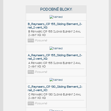
PODOBNÉ BLOKY
:
B_Reynaers_CP 155_Sliding Element_2-
rail_2-vent_XQ
:
B Reynaers CP 155 Sliding Element 2-rail
2-vent XQ XO
RFA
Posuvné
A_Reynaers_CP 155_Sliding Element_2-
rail_2-vent_XQ
: