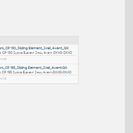
NÉ BLOKY
:
C_Reynaers_CP 130_Sliding Element_2-rail_4-vent_QX
:
C Reynaers CP 130 Sliding Element 2-rail 4-vent QXXQ OXXO
RFA
Posuvné
A_Reynaers_CP 155_Sliding Element_2-rail_4-vent-QX
:
A Reynaers CP 155 Sliding Element 2-rail 4-vent-QXXQ-OXXO