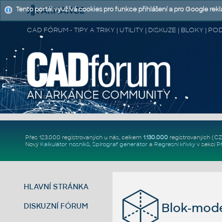
Tento portál využívá cookies pro funkce přihlášení a pro Google rek
CAD FÓRUM - TIPY A TRIKY | UTILITY | DISKUZE | BLOKY |
Přes 123.000 registrovaných u nás, celkem
1.130.000
registrovaných (C
Nový
Kalkulátor nosníků
,
Spirograf generátor
a
Regresní křivky
v sekci
P
HLAVNÍ STRÁNKA
Blok-mode
DISKUZNÍ FÓRUM