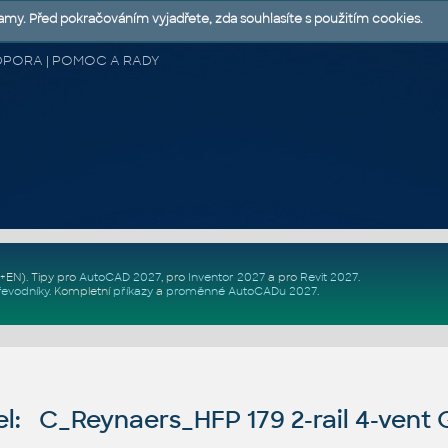
lamy. Před pokračováním vyjadřete, zda souhlasíte s použitím cookies.
 PODPORA | POMOC A RADY
Z+EN)
. Tipy pro
AutoCAD 2027
, pro
Inventor 2027
a pro
Revit 2027
.
řevodníky
.
Kompletní
příkazy
a
proměnné AutoCADu 2027
.
l: C_Reynaers_HFP 179 2-rail 4-ven