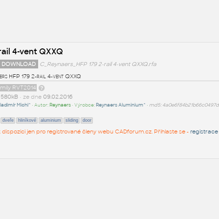
rail 4-vent QXXQ
 DOWNLOAD
C_Reynaers_HFP 179 2-rail 4-vent QXXQ.rfa
ers HFP 179 2-rail 4-vent QXXQ
amily RVT2014
t
580kB
• ze dne
09.02.2016
ladimír Michl^
• Autor:
Reynaers
• Výrobce:
Reynaers Aluminium^
•
md5: 4a0e6f84b21b66c0497d
dveře
hliníkové
aluminium
sliding
door
 k dispozici jen pro registrované členy webu CADforum.cz. Přihlaste se -
registrace