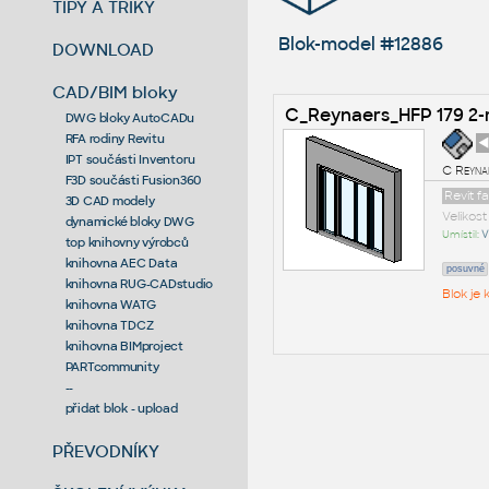
TIPY A TRIKY
Blok-model #12886
DOWNLOAD
CAD/BIM bloky
C_Reynaers_HFP 179 2-
DWG bloky AutoCADu
RFA rodiny Revitu
◄
IPT součásti Inventoru
C Reyna
F3D součásti Fusion360
Revit f
3D CAD modely
Velikos
dynamické bloky DWG
Umístil:
V
top knihovny výrobců
knihovna AEC Data
posuvné
knihovna RUG-CADstudio
Blok je
knihovna WATG
knihovna TDCZ
knihovna BIMproject
PARTcommunity
--
přidat blok - upload
PŘEVODNÍKY