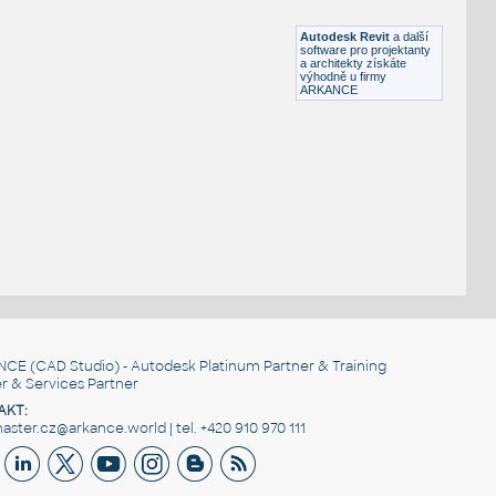
RFA
Posuvné
Autodesk Revit
a další
software pro projektanty
a architekty získáte
výhodně u firmy
ARKANCE
NCE
(CAD Studio) - Autodesk Platinum Partner & Training
r & Services Partner
AKT:
ster.cz@arkance.world | tel. +420 910 970 111