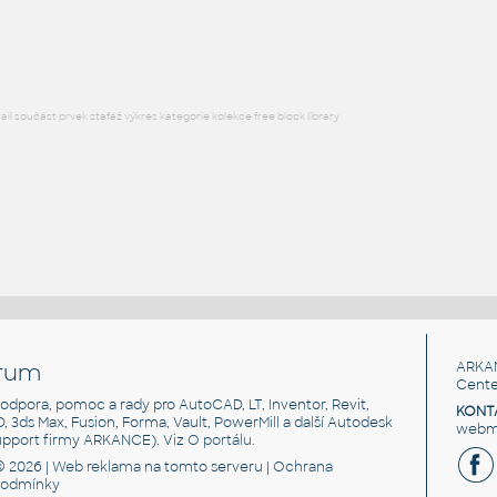
RFA
Posuvné
l součást prvek stafáž výkres kategorie kolekce free block library
rum
ARKA
Cente
, podpora, pomoc a rady pro AutoCAD, LT, Inventor, Revit,
KONT
3D, 3ds Max, Fusion, Forma, Vault, PowerMill a další Autodesk
webma
support firmy ARKANCE). Viz
O portálu
.
© 2026 |
Web reklama
na tomto serveru |
Ochrana
podmínky