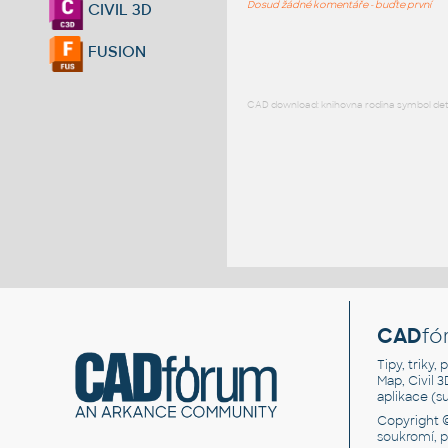
Dosud žádné komentáře - buďte první
CIVIL 3D
FUSION
CAD download: knihovna rodina symbol detai
CAD
fó
Tipy, triky
Map, Civil 
aplikace (
Copyright 
soukromí, 