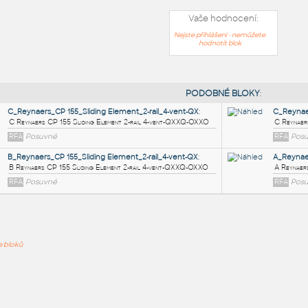
Vaše hodnocení:
Nejste přihlášeni - nemůžete
hodnotit blok
PODOB
C_Reynaers_CP 155_Sliding Element_2-rail_4-vent-QX
:
ře bloků
C Reynaers CP 155 Sliding Element 2-rail 4-vent-QXXQ-OXXO
RFA
Posuvné
B_Reynaers_CP 155_Sliding Element_2-rail_4-vent-QX
:
B Reynaers CP 155 Sliding Element 2-rail 4-vent-QXXQ-OXXO