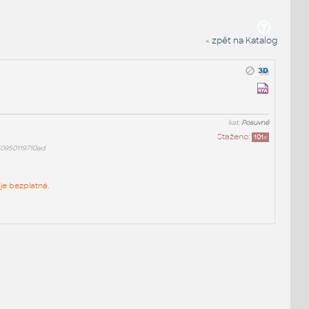
« zpět na Katalog
kat:
Posuvné
Staženo:
101
x
0950119710ad
je bezplatná.