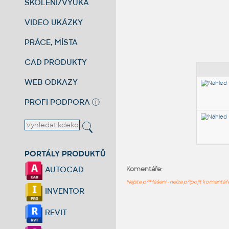
ŠKOLENÍ/VÝUKA
VIDEO UKÁZKY
PRÁCE, MÍSTA
CAD PRODUKTY
WEB ODKAZY
PROFI PODPORA
ⓘ
PORTÁLY PRODUKTŮ
AUTOCAD
Komentáře:
Nejste přihlášeni - nelze připojit komentá
INVENTOR
REVIT