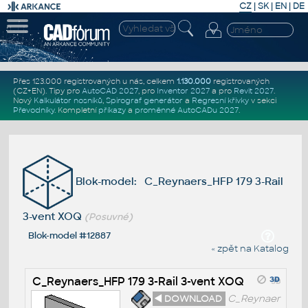
CZ
|
SK
|
EN
|
DE
Přes 123.000 registrovaných u nás, celkem
1.130.000
registrovaných
(CZ+EN)
. Tipy pro
AutoCAD 2027
, pro
Inventor 2027
a pro
Revit 2027
.
Nový
Kalkulátor nosníků
,
Spirograf generátor
a
Regresní křivky
v sekci
Převodníky
.
Kompletní
příkazy
a
proměnné AutoCADu 2027
.
Blok-model: C_Reynaers_HFP 179 3-Rail
3-vent XOQ
(Posuvné)
Blok-model #12887
« zpět na Katalog
C_Reynaers_HFP 179 3-Rail 3-vent XOQ
◄ DOWNLOAD
C_Reynaer