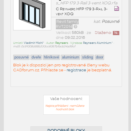
s_HFP 179 3-Rail 3-vent XOQ.rfa
C Reynaers HFP 179 3-Rail 3-
vent XOQ
Revit family
kat:
Posuvné
RVT2014
Velikost
580kB
• ze
Staženo:
79
x
dne
09.02.2016
Umístil:
Vladimír Michl^
• Autor:
Reynaers
• Výrobce:
Reynaers Aluminium^
•
md5: 0c91008d88b330cc6067b1bcb34a99cf
posuvné
dveře
hliníkové
aluminium
sliding
door
Blok je k dispozici jen pro registrované členy webu
CADforum.cz. Přihlaste se -
registrace
je bezplatná.
Vaše hodnocení:
Nejste přihlášeni - nemůžete
hodnotit blok