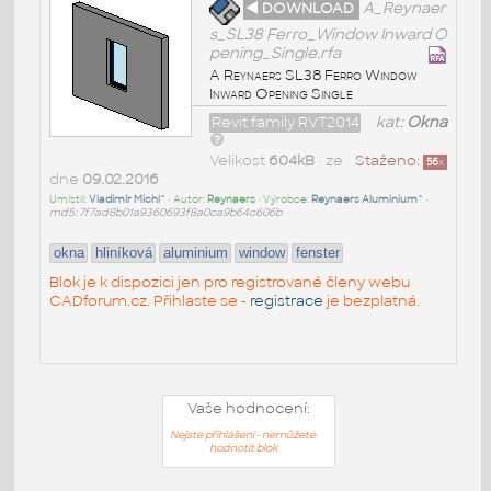
◄ DOWNLOAD
A_Reynaer
s_SL38 Ferro_Window Inward O
pening_Single.rfa
A Reynaers SL38 Ferro Window
Inward Opening Single
Revit family RVT2014
kat:
Okna
Velikost
604kB
• ze
Staženo:
56
x
dne
09.02.2016
Umístil:
Vladimír Michl^
• Autor:
Reynaers
• Výrobce:
Reynaers Aluminium^
•
md5: 7f7ad8b01a9360693f8a0ca9b64c606b
okna
hliníková
aluminium
window
fenster
Blok je k dispozici jen pro registrované členy webu
CADforum.cz. Přihlaste se -
registrace
je bezplatná.
Vaše hodnocení:
Nejste přihlášeni - nemůžete
hodnotit blok