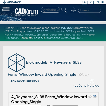
CZ
|
SK
|
EN
|
DE
Přes 123.000 registrovaných u nás, celkem
1.130.000
registrovaných
(CZ+EN)
. Tipy pro
AutoCAD 2027
, pro
Inventor 2027
a pro
Revit 2027
.
Nový
Kalkulátor nosníků
,
Spirograf generátor
a
Regresní křivky
v sekci
Převodníky
.
Kompletní
příkazy
a
proměnné AutoCADu 2027
.
Blok-model: A_Reynaers_SL38
Ferro_Window Inward Opening_Single
(Okna)
Blok-model #13053
« zpět na Katalog
A_Reynaers_SL38 Ferro_Window Inward
Opening_Single