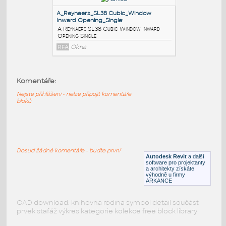
B Reynaers SL38 Ferro Window Inward
Opening Single
RFA
Okna
A_Reynaers_SL38_Window Inward
Opening_Single_Vent
:
A Reynaers SL38 Window Inward Opening
Komentáře:
Single Vent 23mm
Nejste přihlášeni - nelze připojit komentáře
RFA
Okna
bloků
A_Reynaers_SL38 Cubic_Window
Inward Opening_Single
:
Dosud žádné komentáře - buďte první
A Reynaers SL38 Cubic Window Inward
Autodesk Revit
a další
Opening Single
software pro projektanty
a architekty získáte
RFA
Okna
výhodně u firmy
ARKANCE
CAD download: knihovna rodina symbol detail součást
prvek stafáž výkres kategorie kolekce free block library