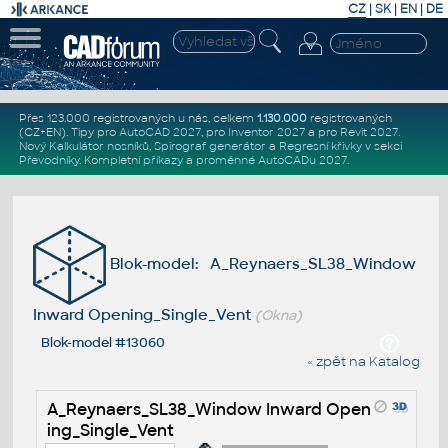
CZ
|
SK
|
EN
|
DE
Přes 123.000 registrovaných u nás, celkem
1.130.000
registrovaných
(CZ+EN)
. Tipy pro
AutoCAD 2027
, pro
Inventor 2027
a pro
Revit 2027
.
Nový
Kalkulátor nosníků
,
Spirograf generátor
a
Regresní křivky
v sekci
Převodníky
.
Kompletní
příkazy
a
proměnné AutoCADu 2027
.
Blok-model: A_Reynaers_SL38_Window
Inward Opening_Single_Vent
(Okna)
Blok-model #13060
« zpět na Katalog
A_Reynaers_SL38_Window Inward Open
ing_Single_Vent