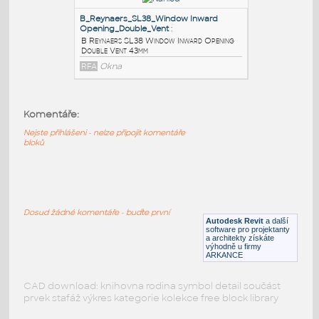
B Reynaers SL38 Window Inward Opening
Single Vent 43mm
RFA
Okna
A_Reynaers_SL38_Window Inward
Opening_Double_Vent
:
A Reynaers SL38 Window Inward Opening
Komentáře:
Double Vent 43mm
Nejste přihlášeni - nelze připojit komentáře
RFA
Okna
bloků
B_Reynaers_SL38_Window Inward
Opening_Double_Vent
:
Dosud žádné komentáře - buďte první
B Reynaers SL38 Window Inward Opening
Autodesk Revit
a další
Double Vent 43mm
software pro projektanty
a architekty získáte
RFA
Okna
výhodně u firmy
ARKANCE
CAD download: knihovna rodina symbol detail součást
prvek stafáž výkres kategorie kolekce free block library