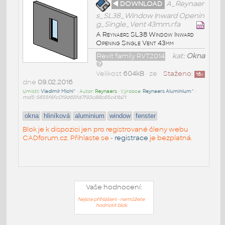
◄ DOWNLOAD
A_Reynaer
s_SL38_Window Inward Openin
g_Single_Vent 43mm.rfa
A Reynaers SL38 Window Inward
Opening Single Vent 43mm
Revit family RVT2014
kat:
Okna
Velikost
604kB
• ze
Staženo:
16
x
dne
09.02.2016
Umístil:
Vladimír Michl^
• Autor:
Reynaers
• Výrobce:
Reynaers Aluminium^
•
md5: 5655f6fc019d65fd7f93c88c65c41b21
okna
hliníková
aluminium
window
fenster
Blok je k dispozici jen pro registrované členy webu
CADforum.cz. Přihlaste se -
registrace
je bezplatná.
Vaše hodnocení:
Nejste přihlášeni - nemůžete
hodnotit blok