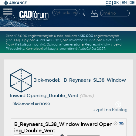
CZ
|
SK
|
EN
|
DE
Přes 123.000 registrovaných u nás, celkem
1.130.000
registrovaných
(CZ+EN)
. Tipy pro
AutoCAD 2027
, pro
Inventor 2027
a pro
Revit 2027
.
Nový
Kalkulátor nosníků
,
Spirograf generátor
a
Regresní křivky
v sekci
Převodníky
.
Kompletní
příkazy
a
proměnné AutoCADu 2027
.
Blok-model: B_Reynaers_SL38_Window
Inward Opening_Double_Vent
(Okna)
Blok-model #13099
« zpět na Katalog
B_Reynaers_SL38_Window Inward Open
ing_Double_Vent