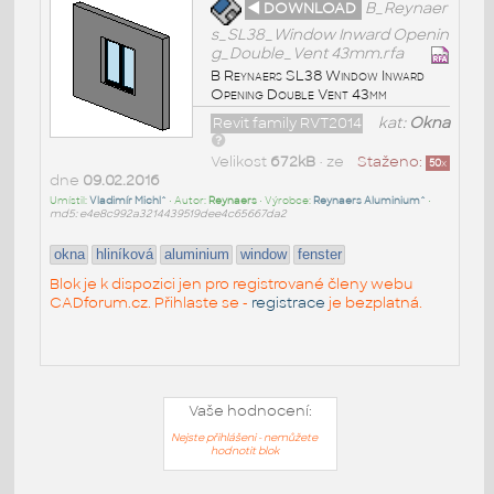
◄ DOWNLOAD
B_Reynaer
s_SL38_Window Inward Openin
g_Double_Vent 43mm.rfa
B Reynaers SL38 Window Inward
Opening Double Vent 43mm
Revit family RVT2014
kat:
Okna
Velikost
672kB
• ze
Staženo:
50
x
dne
09.02.2016
Umístil:
Vladimír Michl^
• Autor:
Reynaers
• Výrobce:
Reynaers Aluminium^
•
md5: e4e8c992a3214439519dee4c65667da2
okna
hliníková
aluminium
window
fenster
Blok je k dispozici jen pro registrované členy webu
CADforum.cz. Přihlaste se -
registrace
je bezplatná.
Vaše hodnocení:
Nejste přihlášeni - nemůžete
hodnotit blok