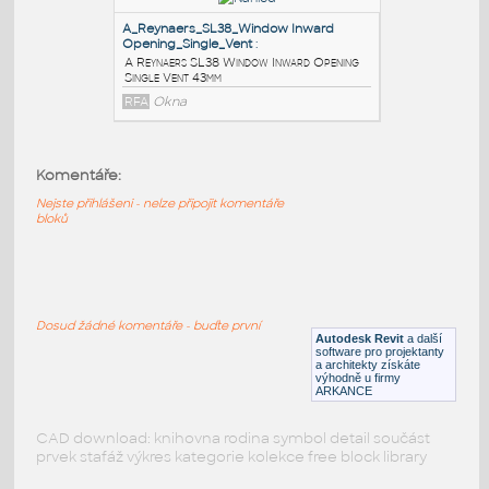
A Reynaers SL38 Window Inward Opening
Double Vent 43mm
RFA
Okna
B_Reynaers_SL38_Window Inward
Opening_Single_Vent
:
B Reynaers SL38 Window Inward Opening
Komentáře:
Single Vent 43mm
Nejste přihlášeni - nelze připojit komentáře
RFA
Okna
bloků
A_Reynaers_SL38_Window Inward
Opening_Single_Vent
:
Dosud žádné komentáře - buďte první
A Reynaers SL38 Window Inward Opening
Autodesk Revit
a další
Single Vent 43mm
software pro projektanty
a architekty získáte
RFA
Okna
výhodně u firmy
ARKANCE
CAD download: knihovna rodina symbol detail součást
prvek stafáž výkres kategorie kolekce free block library