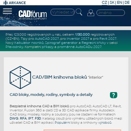
CZ
|
SK
|
EN
|
DE
Přes 123.000 registrovaných u nás, celkem
1.130.000
registrovaných
(CZ+EN)
. Tipy pro
AutoCAD 2027
, pro
Inventor 2027
a pro
Revit 2027
.
Nový
Kalkulátor nosníků
,
Spirograf generátor
a
Regresní křivky
v sekci
Převodníky
.
Kompletní
příkazy
a
proměnné AutoCADu 2027
.
CAD/BIM knihovna bloků
"interior"
?
CAD bloky, modely, rodiny, symboly a detaily
Bezplatná knihovna CAD a BIM bloků
pro AutoCAD, AutoCAD LT, Revit,
Inventor, Fusion 360 a další 2D a 3D CAD aplikace firmy Autodesk.
CAD bloky, modely, rodiny a soubory jsou ke stažení ve formátech
DWG
,
RFA
,
IPT
,
F3D
. Katalog slouží pro výměnu užitečných bloků mezi
uživateli CAD a BIM aplikací.
Populární
bloky a knihovny
výrobců
.