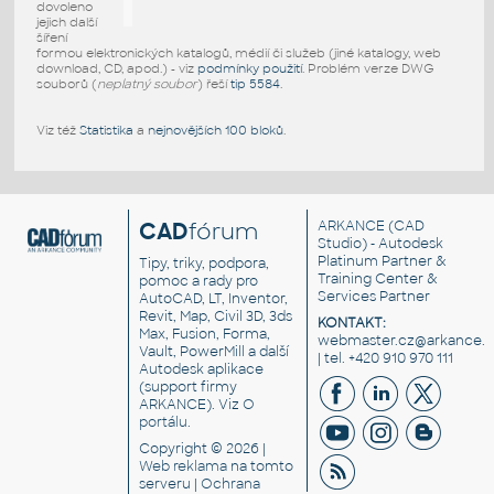
dovoleno
jejich další
šíření
formou elektronických katalogů, médií či služeb (jiné katalogy, web
download, CD, apod.) - viz
podmínky použití
. Problém verze DWG
souborů (
neplatný soubor
) řeší
tip 5584
.
Viz též
Statistika
a
nejnovějších 100 bloků
.
CAD
fórum
ARKANCE
(CAD
Studio) - Autodesk
Platinum Partner &
Tipy, triky, podpora,
Training Center &
pomoc a rady pro
Services Partner
AutoCAD, LT, Inventor,
Revit, Map, Civil 3D, 3ds
KONTAKT:
Max, Fusion, Forma,
webmaster.cz@arkance.w
Vault, PowerMill a další
| tel. +420 910 970 111
Autodesk aplikace
(support firmy
ARKANCE). Viz
O
portálu
.
Copyright © 2026 |
Web reklama
na tomto
serveru |
Ochrana