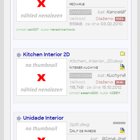
peškarije
DWG2007
kat:
Kancelář
Velikost
Staženo:
5063
x
659kB
• ze dne
03.02.2010
Umístil:
saki007
• Autor:
nenad marinovic
Kitchen Interior 2D
Kitchen_Interior_2D.dwg
Interiér kuchyně
DWG2004
kat:
Kuchyně
Velikost
Staženo:
3646
x
118,7kB
• ze dne
15.10.2012
Umístil:
azeem4200
• Autor:
AZEEM
Unidade Interior
Split.dwg
Split de parede
kat:
_Různé-Jiné