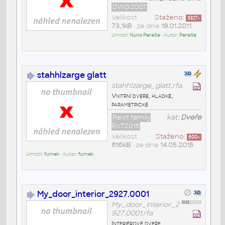
DWG2007
Velikost
Staženo:
3327
x
73,1kB
• ze dne
19.01.2011
Umístil:
Nuno Peralta
• Autor:
Peralta
stahhlzarge glatt
stahhlzarge_glatt.rfa
Vnitřní dveře, hladké,
parametrické
Revit family
kat:
Dveře
RVT2015
Velikost
Staženo:
600
x
616kB
• ze dne
14.05.2015
Umístil:
fumek
• Autor:
fumek
My_door_interior_2927.0001
My_door_interior_2
927.0001.rfa
Interiérové dveře