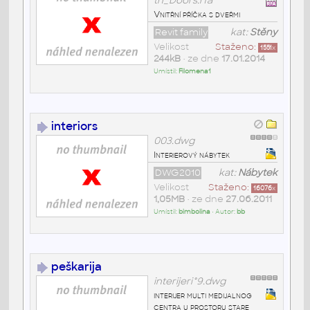
th_Doors.rfa
Vnitřní příčka s dveřmi
Revit family
kat:
Stěny
Velikost
Staženo:
1551
x
244kB
• ze dne
17.01.2014
Umístil:
Filomena1
interiors
003.dwg
Interierový nábytek
DWG2010
kat:
Nábytek
Velikost
Staženo:
16076
x
1,05MB
• ze dne
27.06.2011
Umístil:
bimbolina
• Autor:
bb
peškarija
interijeri°9.dwg
interijer multi medijalnog
centra u prostoru stare