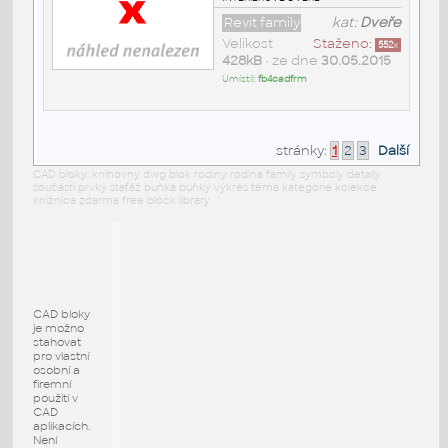
Revit family
kat:
Dveře
Velikost
Staženo:
552
x
428kB
• ze dne
30.05.2015
Umístil:
fb4cadfrm
stránky:
1
2
3
Další
CAD bloky: knihovny dwg blok rodiny rodina family symboly detaily
součásti prvky stafáž buňka buňky výkres téma kategorie kolekce
knižnica zdarma free block library
CAD bloky
je možno
stahovat
pro vlastní
osobní a
firemní
použití v
CAD
aplikacích.
Není