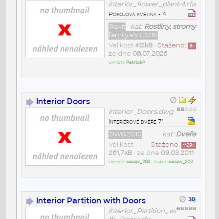
interior_flower_plant-4.rfa
Pokojová květina - 4
Revit
kat:
Rostliny, stromy
family RVT2016
Velikost
412kB
•
Staženo:
8
x
ze dne
08.07.2026
Umístil:
PatrickP
Interior Doors
Interior_Doors.dwg
Interiérové dvěře 7'
DWG2010
kat:
Dveře
Velikost
Staženo:
1129
x
261,7kB
• ze dne
09.03.2011
Umístil:
casav_202
• Autor:
casav_202
Interior Partition with Doors
Interior_Partition_wi