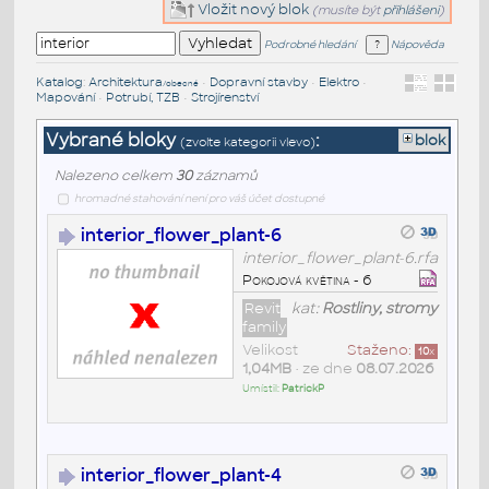
Vložit nový blok
(musíte být
přihlášeni
)
Podrobné hledání
Nápověda
Katalog
:
Architektura
•
Dopravní stavby
•
Elektro
•
/obecné
Mapování
•
Potrubí, TZB
•
Strojírenství
Vybrané bloky
:
blok
(zvolte kategorii vlevo)
Nalezeno celkem
30
záznamů
hromadné stahování není pro váš účet dostupné
interior_flower_plant-6
interior_flower_plant-6.rfa
Pokojová květina - 6
Revit
kat:
Rostliny, stromy
family
Velikost
Staženo:
10
x
1,04MB
• ze dne
08.07.2026
Umístil:
PatrickP
interior_flower_plant-4