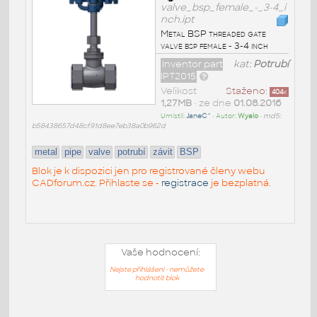
valve_bsp_female_-_3-4_i
nch.ipt
Metal BSP threaded gate
valve bsp female - 3-4 inch
Inventor part
kat:
Potrubí
IPT2015
Velikost
Staženo:
404
x
1,27MB
• ze dne
01.08.2016
Umístil:
JaneC^
• Autor:
Wyalo
•
md5:
b58438657d48cf91d8ee7eb38a0b962d
metal
pipe
valve
potrubí
závit
BSP
Blok je k dispozici jen pro registrované členy webu
CADforum.cz. Přihlaste se -
registrace
je bezplatná.
Vaše hodnocení:
Nejste přihlášeni - nemůžete
hodnotit blok