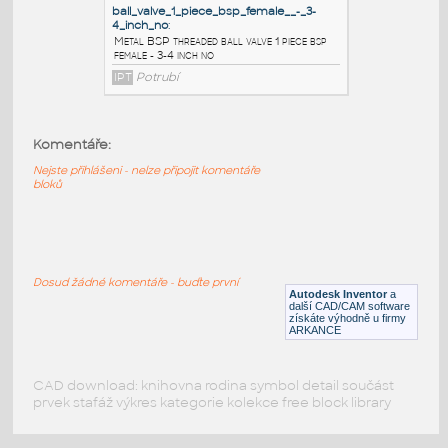
female - 3-4 inch no
IPT
Potrubí
ball_valve_2_piece_bsp_female_-_3-
4_inch_no
:
Metal BSP threaded ball valve 2 piece bsp
Komentáře:
female - 3-4 inch no
Nejste přihlášeni - nelze připojit komentáře
IPT
Potrubí
bloků
ball_valve_1_piece_bsp_female__-_3-
4_inch_no
:
Dosud žádné komentáře - buďte první
Metal BSP threaded ball valve 1 piece bsp
Autodesk Inventor
a
female - 3-4 inch no
další CAD/CAM software
získáte výhodně u firmy
IPT
Potrubí
ARKANCE
CAD download: knihovna rodina symbol detail součást
prvek stafáž výkres kategorie kolekce free block library