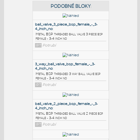
PODOBNÉ BLOKY
:
ball_valve_3_piece_bsp_female_-_3-
4_inch_no
:
Metal BSP threaded ball valve 3 piece bsp
female - 3-4 inch no
IPT
Potrubí
3_way_ball_valve_bsp_female_-_3-
4_inch_no
:
Metal BSP threaded 3 way ball valve bsp