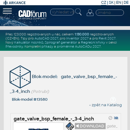
CZ
|
SK
|
EN
|
DE
Přes 123.000 registrovaných u nás, celkem
1.130.000
registrovaných
(CZ+EN)
. Tipy pro
AutoCAD 2027
, pro
Inventor 2027
a pro
Revit 2027
.
Nový
Kalkulátor nosníků
,
Spirograf generátor
a
Regresní křivky
v sekci
Převodníky
.
Kompletní
příkazy
a
proměnné AutoCADu 2027
.
Blok-model: gate_valve_bsp_female_-
_3-4_inch
(Potrubí)
Blok-model #13580
« zpět na Katalog
gate_valve_bsp_female_-_3-4_inch
◄ DOWNLOAD
gate_