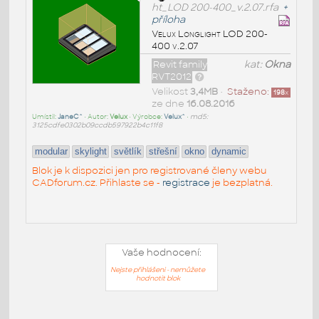
ht_LOD 200-400_v.2.07.rfa
+
příloha
Velux Longlight LOD 200-
400 v.2.07
Revit family
kat:
Okna
RVT2012
Velikost
3,4MB
•
Staženo:
198
x
ze dne
16.08.2016
Umístil:
JaneC^
• Autor:
Velux
• Výrobce:
Velux^
•
md5:
3125cdfe0302b09ccdb597922b4c11f8
modular
skylight
světlík
střešní
okno
dynamic
Blok je k dispozici jen pro registrované členy webu
CADforum.cz. Přihlaste se -
registrace
je bezplatná.
Vaše hodnocení:
Nejste přihlášeni - nemůžete
hodnotit blok