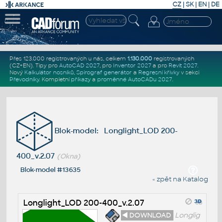
CZ
|
SK
|
EN
|
DE
Přes 123.000 registrovaných u nás, celkem
1.130.000
registrovaných
(CZ+EN)
. Tipy pro
AutoCAD 2027
, pro
Inventor 2027
a pro
Revit 2027
.
Nový
Kalkulátor nosníků
,
Spirograf generátor
a
Regresní křivky
v sekci
Převodníky
.
Kompletní
příkazy
a
proměnné AutoCADu 2027
.
Blok-model: Longlight_LOD 200-
400_v.2.07
(Okna)
Blok-model #13635
« zpět na Katalog
Longlight_LOD 200-400_v.2.07
◄ DOWNLOAD
Longlig