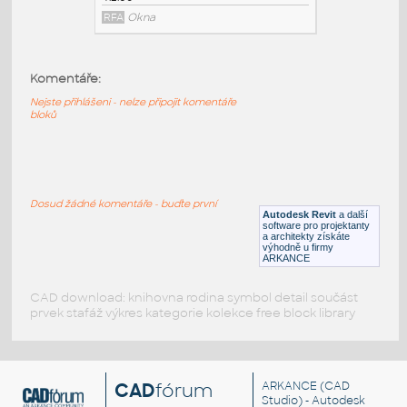
Ridgelight Beam_LOD 200-400_v.2.07
:
Velux Ridgelight Beam LOD 200-400
Komentáře:
v.2.07
Nejste přihlášeni - nelze připojit komentáře
RFA
Okna
bloků
Northlight In-Roof_LOD 200-400_v.2.06
:
Velux Northlight In-Roof LOD 200-400
Dosud žádné komentáře - buďte první
v.2.06
Autodesk Revit
a další
software pro projektanty
RFA
Okna
a architekty získáte
výhodně u firmy
ARKANCE
CAD download: knihovna rodina symbol detail součást
prvek stafáž výkres kategorie kolekce free block library
CAD
fórum
ARKANCE
(CAD
Studio) - Autodesk