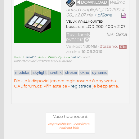
◄ DOWNLOAD
Wallmo
unted Longlight_LOD 200-4
00_v.2.07.rfa
+
příloha
Velux Wallmounted
Longlight LOD 200-400 v.2.07
Revit family
kat:
Okna
RVT2012
Velikost
1,86MB
•
Staženo:
173
x
ze dne
16.08.2016
Umístil:
JaneC^
• Autor:
Velux
• Výrobce:
Velux^
•
md5:
8e85d175b9dd91fd208a12ec8f2a0dd6
modular
skylight
světlík
střešní
okno
dynamic
Blok je k dispozici jen pro registrované členy webu
CADforum.cz. Přihlaste se -
registrace
je bezplatná.
Vaše hodnocení:
Nejste přihlášeni - nemůžete
hodnotit blok