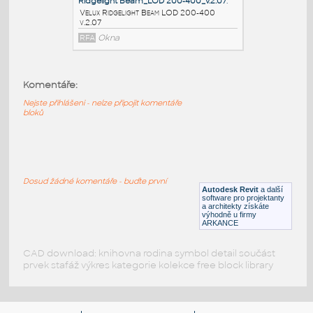
Velux VMS 3.7 Wallmounted Longlight
Plan view
DWG
Okna
Komentáře:
Longlight_LOD 200-400_v.2.07
:
Velux Longlight LOD 200-400 v.2.07
Nejste přihlášeni - nelze připojit komentáře
bloků
RFA
Okna
Ridgelight Beam_LOD 200-400_v.2.07
:
Velux Ridgelight Beam LOD 200-400
Dosud žádné komentáře - buďte první
Autodesk Revit
a další
v.2.07
software pro projektanty
a architekty získáte
RFA
Okna
výhodně u firmy
ARKANCE
CAD download: knihovna rodina symbol detail součást
prvek stafáž výkres kategorie kolekce free block library