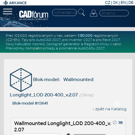
CZ
|
SK
|
EN
|
DE
Přes 123.000 registrovaných u nás, celkem
1.130.000
registrovaných
(CZ+EN)
. Tipy pro
AutoCAD 2027
, pro
Inventor 2027
a pro
Revit 2027
.
Nový
Kalkulátor nosníků
,
Spirograf generátor
a
Regresní křivky
v sekci
Převodníky
.
Kompletní
příkazy
a
proměnné AutoCADu 2027
.
Blok-model: Wallmounted
Longlight_LOD 200-400_v.2.07
(Okna)
Blok-model #13641
« zpět na Katalog
Wallmounted Longlight_LOD 200-400_v.
2.07