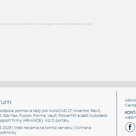
l součást prvek stafáž výkres kategorie kolekce free block library
rum
ARKA
Cente
, podpora, pomoc a rady pro AutoCAD, LT, Inventor, Revit,
KONT
3D, 3ds Max, Fusion, Forma, Vault, PowerMill a další Autodesk
webma
support firmy ARKANCE). Viz
O portálu
.
© 2026 |
Web reklama
na tomto serveru |
Ochrana
podmínky