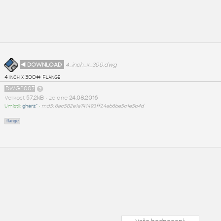
◄ DOWNLOAD
4_inch_x_300.dwg
4 inch x 300# Flange
DWG2007
Velikost
57,2kB
• ze dne
24.08.2016
Umístil:
gharz^
•
md5: 6ac582e1a741493ff24eb6be5c1e5b4d
flange