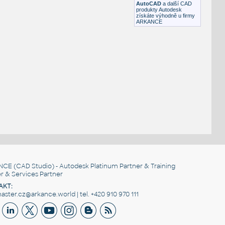
AutoCAD
a další CAD
produkty Autodesk
získáte výhodně u firmy
ARKANCE
NCE
(CAD Studio) - Autodesk Platinum Partner & Training
r & Services Partner
AKT:
ster.cz@arkance.world | tel. +420 910 970 111