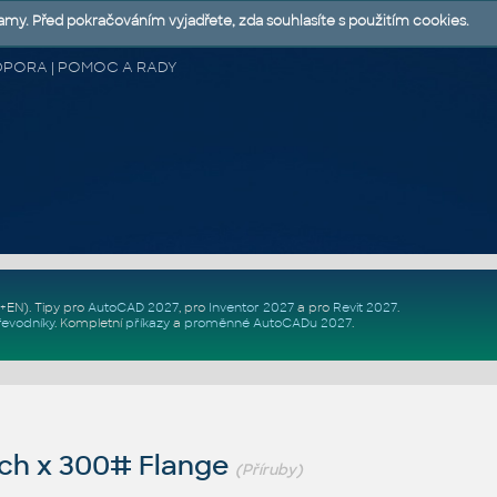
lamy. Před pokračováním vyjadřete, zda souhlasíte s použitím cookies.
 PODPORA | POMOC A RADY
Z+EN)
. Tipy pro
AutoCAD 2027
, pro
Inventor 2027
a pro
Revit 2027
.
řevodníky
.
Kompletní
příkazy
a
proměnné AutoCADu 2027
.
nch x 300# Flange
(Příruby)