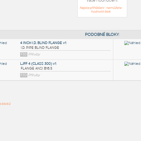
Vaše hodnocení:
Nejste přihlášeni - nemůžete
hodnotit blok
PODOB
4 INCH I.D. BLIND FLANGE v1
:
ře bloků
I.D. PIPE BLIND FLANGE
F3D
Příruby
LJFF 4 (CLASS 300) v1
:
FLANGE ANSI B16.5
F3D
Příruby