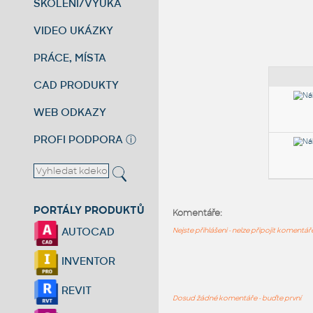
ŠKOLENÍ/VÝUKA
VIDEO UKÁZKY
PRÁCE, MÍSTA
CAD PRODUKTY
WEB ODKAZY
PROFI PODPORA
ⓘ
PORTÁLY PRODUKTŮ
Komentáře:
AUTOCAD
Nejste přihlášeni - nelze připojit komentá
INVENTOR
REVIT
Dosud žádné komentáře - buďte první