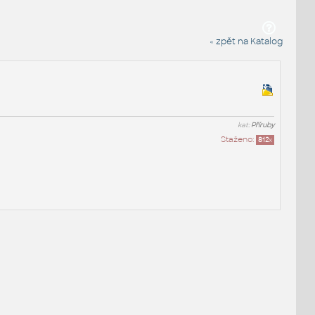
« zpět na Katalog
kat:
Příruby
Staženo:
812
x