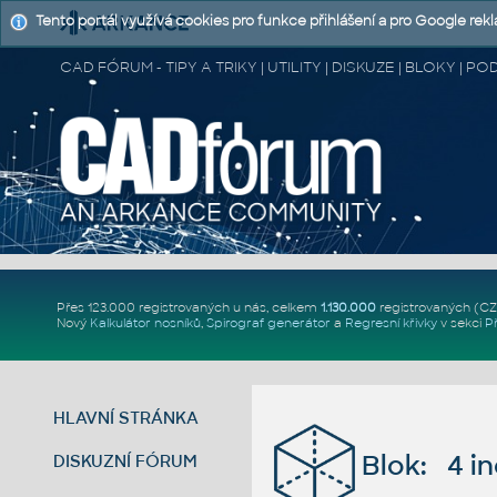
Tento portál využívá cookies pro funkce přihlášení a pro Google rek
CAD FÓRUM - TIPY A TRIKY | UTILITY | DISKUZE | BLOKY |
Přes 123.000 registrovaných u nás, celkem
1.130.000
registrovaných (C
Nový
Kalkulátor nosníků
,
Spirograf generátor
a
Regresní křivky
v sekci
P
HLAVNÍ STRÁNKA
Blok: 4 i
DISKUZNÍ FÓRUM