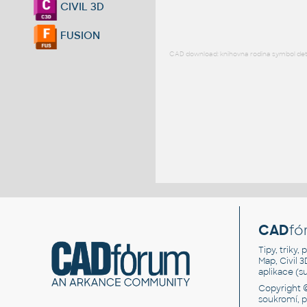
CIVIL 3D
FUSION
CAD download: knihovna rodina symbol detai
CAD
fó
Tipy, triky
Map, Civil 
aplikace (
Copyright 
soukromí, 