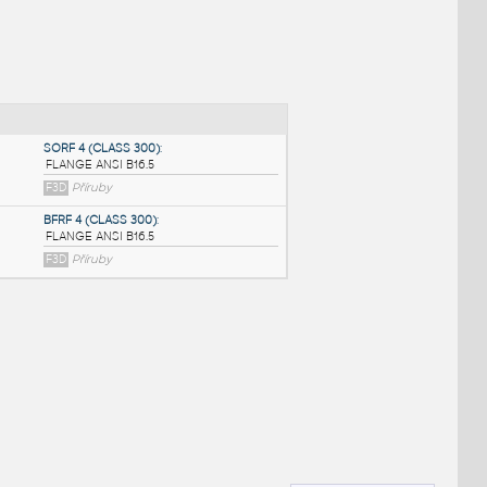
NÉ BLOKY
:
SORF 4 (CLASS 300)
:
FLANGE ANSI B16.5
F3D
Příruby
BFRF 4 (CLASS 300)
:
FLANGE ANSI B16.5
F3D
Příruby