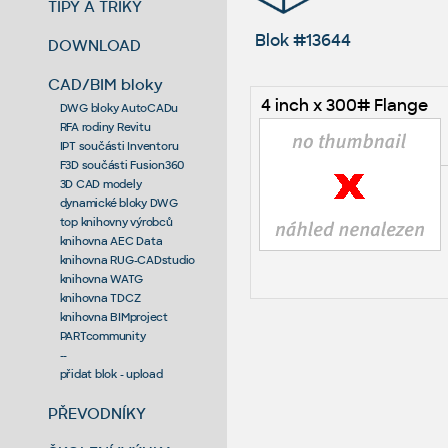
TIPY A TRIKY
Blok #13644
DOWNLOAD
CAD/BIM bloky
4 inch x 300# Flange
DWG bloky AutoCADu
RFA rodiny Revitu
IPT součásti Inventoru
F3D součásti Fusion360
3D CAD modely
dynamické bloky DWG
top knihovny výrobců
knihovna AEC Data
knihovna RUG-CADstudio
knihovna WATG
knihovna TDCZ
knihovna BIMproject
PARTcommunity
--
přidat blok - upload
PŘEVODNÍKY