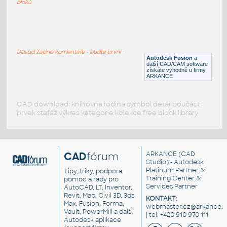
bloků
WNRF 2.5 (CLASS 150) v1
:
FLANGE ANSI B16.5
Dosud žádné komentáře - buďte první
F3D
Příruby
Autodesk Fusion
a
další CAD/CAM software
získáte výhodně u firmy
ARKANCE
CAD download: knihovna rodina symbol detail součást
prvek stafáž výkres kategorie kolekce free block library
CAD
fórum
ARKANCE
(CAD
Studio) - Autodesk
Platinum Partner &
Tipy, triky, podpora,
Training Center &
pomoc a rady pro
Services Partner
AutoCAD, LT, Inventor,
Revit, Map, Civil 3D, 3ds
KONTAKT:
Max, Fusion, Forma,
webmaster.cz@arkance.w
Vault, PowerMill a další
| tel. +420 910 970 111
Autodesk aplikace