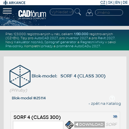
CZ
|
SK
|
EN
|
DE
Přes 123.000 registrovaných u nás, celkem
1.130.000
registrovaných
(CZ+EN)
. Tipy pro
AutoCAD 2027
, pro
Inventor 2027
a pro
Revit 2027
.
Nový
Kalkulátor nosníků
,
Spirograf generátor
a
Regresní křivky
v sekci
Převodníky
.
Kompletní
příkazy
a
proměnné AutoCADu 2027
.
Blok-model: SORF 4 (CLASS 300)
(Příruby)
Blok-model #25114
« zpět na Katalog
SORF 4 (CLASS 300)
◄ DOWNLOAD
SORF