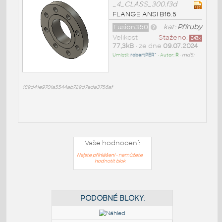
_4_CLASS_300.f3d
FLANGE ANSI B16.5
Fusion360
kat:
Příruby
Velikost
Staženo:
243
x
77,3kB
• ze dne
09.07.2024
Umístil:
robertPER^
• Autor:
R
•
md5:
189d41e9701a5544ab729d7eda3756af
Vaše hodnocení:
Nejste přihlášeni - nemůžete
hodnotit blok