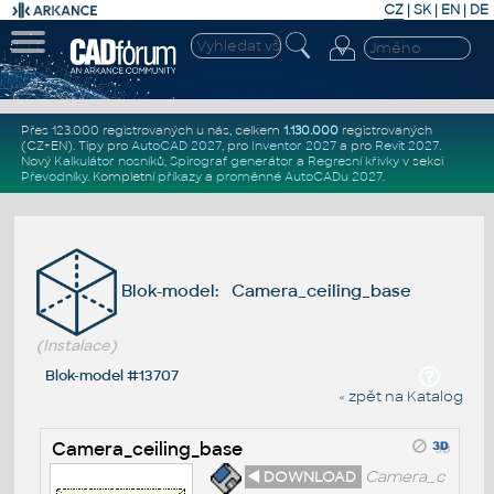
CZ
|
SK
|
EN
|
DE
Přes 123.000 registrovaných u nás, celkem
1.130.000
registrovaných
(CZ+EN)
. Tipy pro
AutoCAD 2027
, pro
Inventor 2027
a pro
Revit 2027
.
Nový
Kalkulátor nosníků
,
Spirograf generátor
a
Regresní křivky
v sekci
Převodníky
.
Kompletní
příkazy
a
proměnné AutoCADu 2027
.
Blok-model: Camera_ceiling_base
(Instalace)
Blok-model #13707
« zpět na Katalog
Camera_ceiling_base
◄ DOWNLOAD
Camera_c