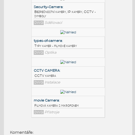
PODOBNÉ BLOKY
:
Security-Camera
:
Bezpečnostní kamery, IP kamery, CCTV -
symboly
DWG
Sdělovací
types-of-camera
:
Typy kamer - filmové kamery
DWG
Optika
CCTV CAMERA
:
Komentáře: