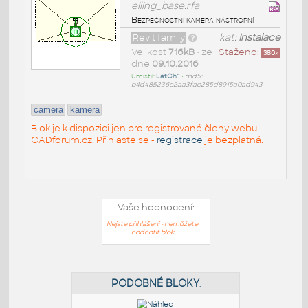
eiling_base.rfa
Bezpečnostní kamera nástropní
Revit family
kat:
Instalace
Velikost
716kB
• ze
Staženo:
380
x
dne
09.10.2016
Umístil:
LatCh^
•
md5:
b4d485236c2aa3fae285d8915a0ad943
camera
kamera
Blok je k dispozici jen pro registrované členy webu
CADforum.cz. Přihlaste se -
registrace
je bezplatná.
Vaše hodnocení:
Nejste přihlášeni - nemůžete
hodnotit blok