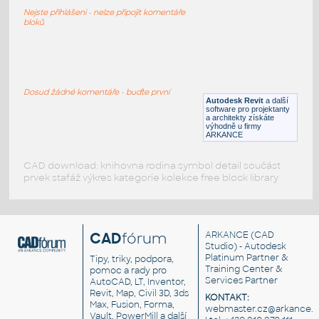
CCTV kamera
Nejste přihlášeni - nelze připojit komentáře
DWG
Instalace
bloků
movie Camera
:
Filmová kamera s mikrofonem
Dosud žádné komentáře - buďte první
Autodesk Revit
a další
DWG
Přístroje
software pro projektanty
a architekty získáte
výhodně u firmy
ARKANCE
CAD download: knihovna rodina symbol detail součást
prvek stafáž výkres kategorie kolekce free block library
CAD
fórum
ARKANCE
(CAD
Studio) - Autodesk
Platinum Partner &
Tipy, triky, podpora,
Training Center &
pomoc a rady pro
Services Partner
AutoCAD, LT, Inventor,
Revit, Map, Civil 3D, 3ds
KONTAKT:
Max, Fusion, Forma,
webmaster.cz@arkance.w
Vault, PowerMill a další