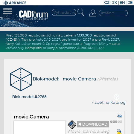
CZ
|
SK
|
EN
|
DE
Přes 123.000 registrovaných u nás, celkem
1.130.000
registrovaných
(CZ+EN)
. Tipy pro
AutoCAD 2027
, pro
Inventor 2027
a pro
Revit 2027
.
Nový
Kalkulátor nosníků
,
Spirograf generátor
a
Regresní křivky
v sekci
Převodníky
.
Kompletní
příkazy
a
proměnné AutoCADu 2027
.
Blok-model: movie Camera
(Přístroje)
Blok-model #2768
« zpět na Katalog
movie Camera
◄ DOWNLOAD
Movie_Camera.dwg