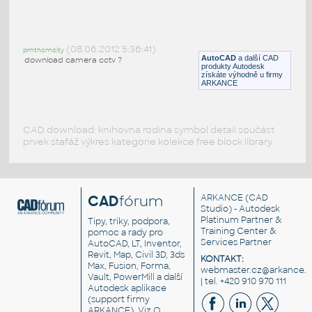
CCTV CAMERA
:
CCTV kamera
(08.06.2012 5:36:41)
pmthcmcity
DWG
Instalace
AutoCAD
a další CAD
download camera cctv ?
produkty Autodesk
získáte výhodně u firmy
ARKANCE
CAD download: knihovna rodina symbol detail součást
prvek stafáž výkres kategorie kolekce free block library
CAD
fórum
ARKANCE
(CAD
Studio) - Autodesk
Platinum Partner &
Tipy, triky, podpora,
Training Center &
pomoc a rady pro
Services Partner
AutoCAD, LT, Inventor,
Revit, Map, Civil 3D, 3ds
KONTAKT:
Max, Fusion, Forma,
webmaster.cz@arkance.w
Vault, PowerMill a další
| tel. +420 910 970 111
Autodesk aplikace
(support firmy
ARKANCE). Viz
O