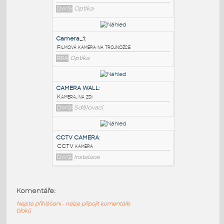
PODOBNÉ BLOKY
:
types-of-camera
:
Typy kamer - filmové kamery
DWG
Optika
Camera_1
:
Filmová kamera na trojnožce
RFA
Optika
CAMERA WALL
:
Komentáře:
Kamera, na zdi
Nejste přihlášeni - nelze připojit komentáře
DWG
Sdělovací
bloků