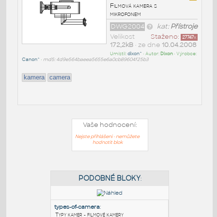
Filmová kamera s
mikrofonem
DWG2004
kat:
Přístroje
Velikost
Staženo:
27747
x
172,2kB
• ze dne
10.04.2008
Umístil:
dixon^
• Autor:
Dixon
• Výrobce:
Canon^
•
md5: 4d9e564baeea5655e6a0cb89604f25b3
kamera
camera
Vaše hodnocení:
Nejste přihlášeni - nemůžete
hodnotit blok