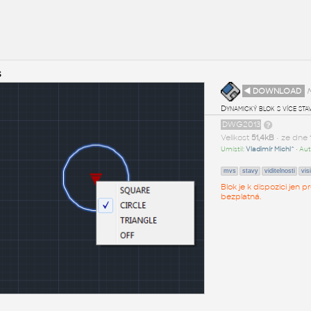
s
◄ DOWNLOAD
M
Dynamický blok s více sta
DWG2013
Velikost
51,4kB
• ze dne
Umístil:
Vladimír Michl^
• Aut
mvs
stavy
viditelnosti
visi
Blok je k dispozici jen
bezplatná.