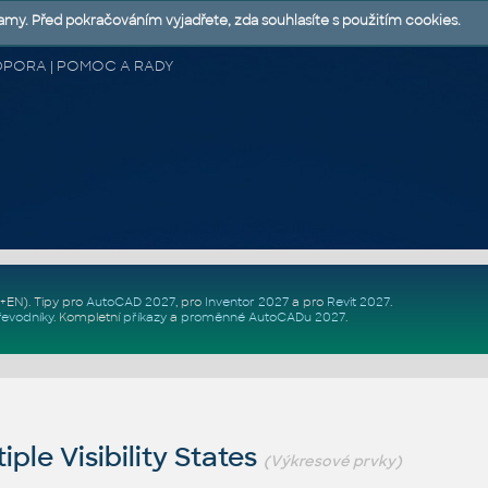
lamy. Před pokračováním vyjadřete, zda souhlasíte s použitím cookies.
 PODPORA | POMOC A RADY
Z+EN)
. Tipy pro
AutoCAD 2027
, pro
Inventor 2027
a pro
Revit 2027
.
řevodníky
.
Kompletní
příkazy
a
proměnné AutoCADu 2027
.
ple Visibility States
(Výkresové prvky)