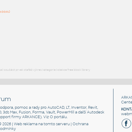
PODOB
ře bloků
Window_DYN
:
Dynamický blok okna - vícenásobné stavy viditelnosti, lookup
DWG
Okna
MG Weldsymbol
:
Značka svaru - dynamický blok s komplexními stavy viditelnosti
DWG
Svařování
l součást prvek stafáž výkres kategorie kolekce free block library
rum
ARKA
Cente
, podpora, pomoc a rady pro AutoCAD, LT, Inventor, Revit,
KONT
3D, 3ds Max, Fusion, Forma, Vault, PowerMill a další Autodesk
webma
support firmy ARKANCE). Viz
O portálu
.
© 2026 |
Web reklama
na tomto serveru |
Ochrana
podmínky