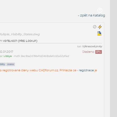
« zpět na Katalog
ultiple_Visibility_States.dwg
vy viditelnosti (přes Lookup)
kat:
Výkresové prvky
12.01.2017
Staženo:
371
x
or:
Libbya
•
md5: 9ec1ba2476b41d24b1bdefc02a32dfad
bility
states
 pro registrované členy webu CADforum.cz. Přihlaste se -
registrace
je