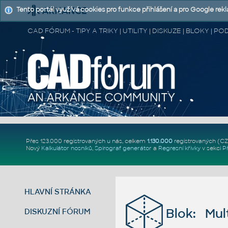
Tento portál využívá cookies pro funkce přihlášení a pro Google rek
CAD FÓRUM - TIPY A TRIKY | UTILITY | DISKUZE | BLOKY |
Přes 123.000 registrovaných u nás, celkem
1.130.000
registrovaných (C
Nový
Kalkulátor nosníků
,
Spirograf generátor
a
Regresní křivky
v sekci
P
HLAVNÍ STRÁNKA
Blok: Multi
DISKUZNÍ FÓRUM