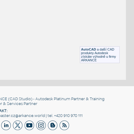
NÉ BLOKY
:
ELECTRICAL SOCKETS DYNAMIC
:
Elektrické zásuvky - dynamický, stavy viditelnosti
DWG
Instalace
North Arrow2
:
Dynamická značka severu s akcí viditelnosti
AutoCAD
a další CAD
DWG
Mapové symboly
produkty Autodesk
získáte výhodně u firmy
ARKANCE
NCE
(CAD Studio) - Autodesk Platinum Partner & Training
r & Services Partner
AKT:
ster.cz@arkance.world | tel. +420 910 970 111