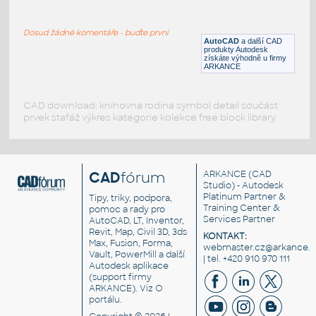
Dog
:
Pes 3D
Dosud žádné komentáře - buďte první
DWG
Zvířata
AutoCAD
a další CAD
produkty Autodesk
získáte výhodně u firmy
ARKANCE
CAD download: knihovna rodina symbol detail součást
prvek stafáž výkres kategorie kolekce free block library
CAD
fórum
ARKANCE
(CAD
Studio) - Autodesk
Platinum Partner &
Tipy, triky, podpora,
Training Center &
pomoc a rady pro
Services Partner
AutoCAD, LT, Inventor,
Revit, Map, Civil 3D, 3ds
KONTAKT:
Max, Fusion, Forma,
webmaster.cz@arkance.w
Vault, PowerMill a další
| tel. +420 910 970 111
Autodesk aplikace
(support firmy
ARKANCE). Viz
O
portálu
.