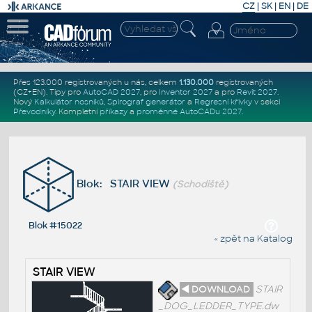
CZ
|
SK
|
EN
|
DE
Přes 123.000 registrovaných u nás, celkem
1.130.000
registrovaných
(CZ+EN)
. Tipy pro
AutoCAD 2027
, pro
Inventor 2027
a pro
Revit 2027
.
Nový
Kalkulátor nosníků
,
Spirograf generátor
a
Regresní křivky
v sekci
Převodníky
.
Kompletní
příkazy
a
proměnné AutoCADu 2027
.
Blok: STAIR VIEW
(Schodiště)
Blok #15022
« zpět na Katalog
STAIR VIEW
◄ DOWNLOAD
STAIR
_DOG_LEDDER_TYPE.dw