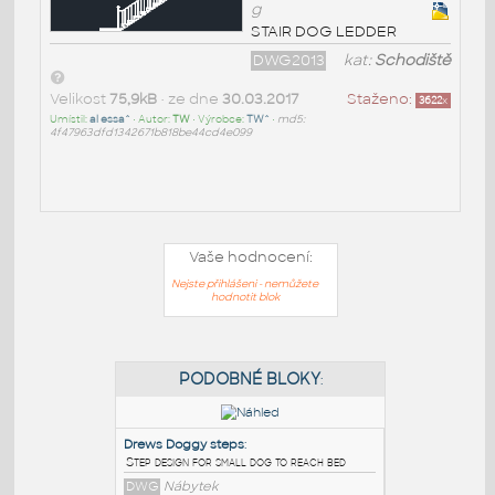
g
STAIR DOG LEDDER
DWG2013
kat:
Schodiště
Velikost
75,9kB
• ze dne
30.03.2017
Staženo:
3622
x
Umístil:
al essa^
• Autor:
TW
• Výrobce:
TW^
•
md5:
4f47963dfd1342671b818be44cd4e099
Vaše hodnocení:
Nejste přihlášeni - nemůžete
hodnotit blok