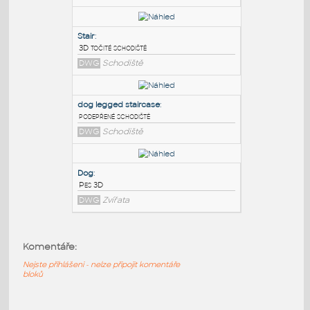
PODOBNÉ BLOKY
:
Drews Doggy steps
:
Step design for small dog to reach bed
DWG
Nábytek
Stair
:
3D točité schodiště
DWG
Schodiště
dog legged staircase
:
podepřené schodiště
Komentáře:
DWG
Schodiště
Nejste přihlášeni - nelze připojit komentáře
bloků