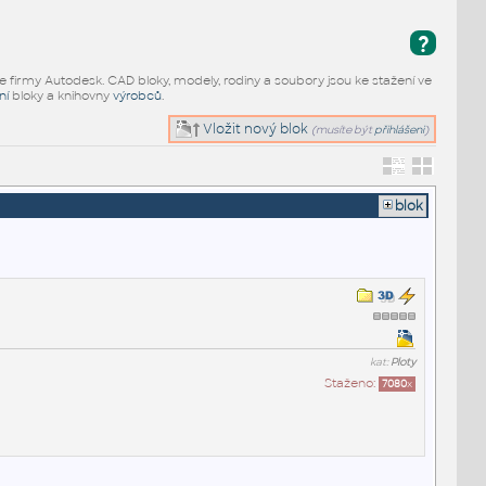
?
e firmy Autodesk. CAD bloky, modely, rodiny a soubory jsou ke stažení ve
ní
bloky a knihovny
výrobců
.
Vložit nový blok
(musíte být
přihlášeni
)
blok
kat:
Ploty
Staženo:
7080
x