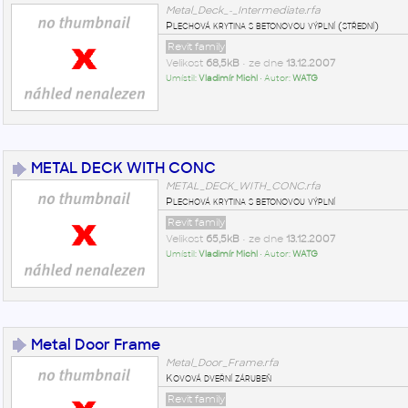
Metal_Deck_-_Intermediate.rfa
Plechová krytina s betonovou výplní (střední)
Revit family
Velikost
68,5kB
• ze dne
13.12.2007
Umístil:
Vladimír Michl
• Autor:
WATG
METAL DECK WITH CONC
METAL_DECK_WITH_CONC.rfa
Plechová krytina s betonovou výplní
Revit family
Velikost
65,5kB
• ze dne
13.12.2007
Umístil:
Vladimír Michl
• Autor:
WATG
Metal Door Frame
Metal_Door_Frame.rfa
Kovová dveřní zárubeň
Revit family