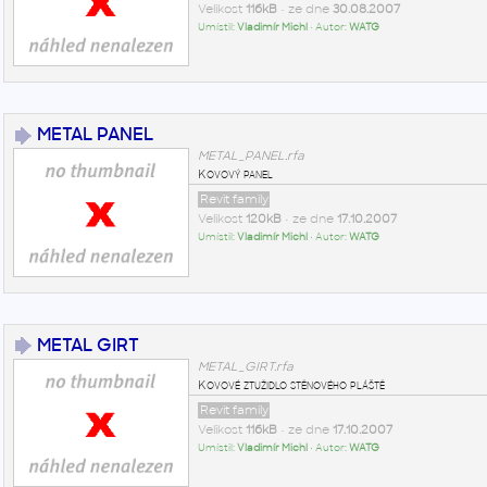
Velikost
116kB
• ze dne
30.08.2007
Umístil:
Vladimír Michl
• Autor:
WATG
METAL PANEL
METAL_PANEL.rfa
Kovový panel
Revit family
Velikost
120kB
• ze dne
17.10.2007
Umístil:
Vladimír Michl
• Autor:
WATG
METAL GIRT
METAL_GIRT.rfa
Kovové ztužidlo stěnového pláště
Revit family
Velikost
116kB
• ze dne
17.10.2007
Umístil:
Vladimír Michl
• Autor:
WATG