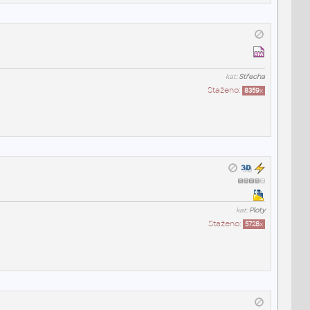
kat:
Střecha
Staženo:
8359
x
kat:
Ploty
Staženo:
5728
x