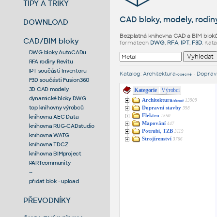
TIPY A TRIKY
CAD bloky, modely, rodiny
DOWNLOAD
Bezplatná knihovna CAD a BIM blok
CAD/BIM bloky
formátech
DWG
,
RFA
,
IPT
,
F3D
. Kat
DWG bloky AutoCADu
RFA rodiny Revitu
IPT součásti Inventoru
Katalog
:
Architektura
•
Dopravn
/obecné
F3D součásti Fusion360
3D CAD modely
Kategorie
Výrobci
dynamické bloky DWG
Architektura
13909
/obecné
top knihovny výrobců
Dopravní stavby
398
Elektro
1550
knihovna AEC Data
Mapování
447
knihovna RUG-CADstudio
Potrubí, TZB
3119
knihovna WATG
Strojírenství
3766
knihovna TDCZ
knihovna BIMproject
PARTcommunity
--
přidat blok - upload
PŘEVODNÍKY