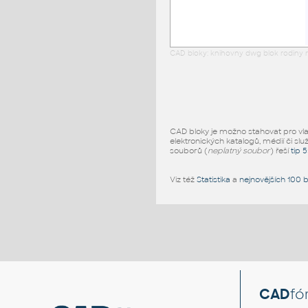
CAD bloky: knihovny dwg blok rodiny r
CAD bloky je možno stahovat pro vlast
elektronických katalogů, médií či slu
souborů (
neplatný soubor
) řeší
tip 
Viz též
Statistika
a
nejnovějších 100 
CAD
fó