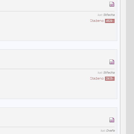
kat:
Střecha
Staženo:
4529
x
kat:
Střecha
Staženo:
2925
x
kat:
Dveře