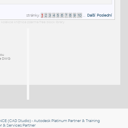
stránky:
1
2
3
4
5
6
7
8
9
10
...
Další
Poslední
 kolekce knižnica zdarma free block library
mou
ze DWG
NCE
(CAD Studio) - Autodesk Platinum Partner & Training
r & Services Partner