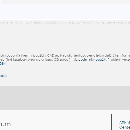
odina family symboly detaily součásti prvky stafáž buňka buňky výkres téma kategorie
ní osobní a firemní použití v CAD aplikacích. Není dovoleno jejich další šíření for
žeb (jiné katalogy, web download, CD, apod.) - viz
podmínky použití
. Problém ver
5584
.
bloků
.
rum
ARKA
Cente