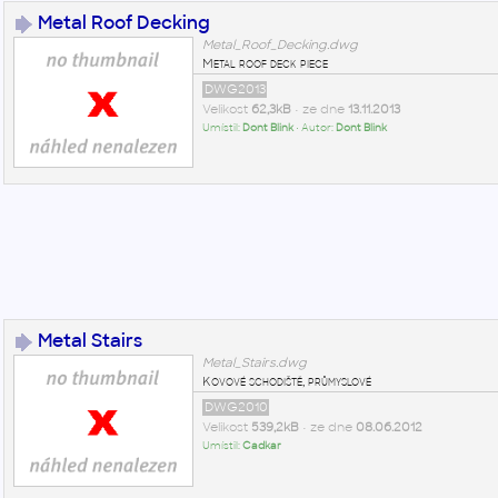
Metal Roof Decking
Metal_Roof_Decking.dwg
Metal roof deck piece
DWG2013
Velikost
62,3kB
• ze dne
13.11.2013
Umístil:
Dont Blink
• Autor:
Dont Blink
Metal Stairs
Metal_Stairs.dwg
Kovové schodiště, průmyslové
DWG2010
Velikost
539,2kB
• ze dne
08.06.2012
Umístil:
Cadkar