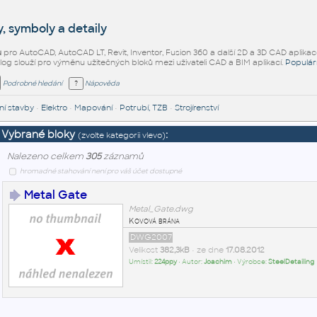
, symboly a detaily
ů
pro AutoCAD, AutoCAD LT, Revit, Inventor, Fusion 360 a další 2D a 3D CAD aplikac
alog slouží pro výměnu užitečných bloků mezi uživateli CAD a BIM aplikací.
Populár
Podrobné hledání
Nápověda
í stavby
•
Elektro
•
Mapování
•
Potrubí, TZB
•
Strojírenství
Vybrané bloky
:
(zvolte kategorii vlevo)
Nalezeno celkem
305
záznamů
hromadné stahování není pro váš účet dostupné
Metal Gate
Metal_Gate.dwg
Kovová brána
DWG2007
Velikost
382,3kB
• ze dne
17.08.2012
Umístil:
224ppy
• Autor:
Joachim
• Výrobce:
SteelDetailing