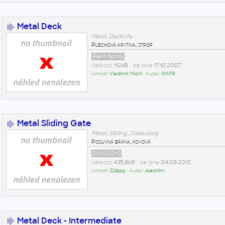
Metal Deck
Metal_Deck.rfa
Plechová krytina, strop
Revit family
Velikost
112kB
• ze dne
17.10.2007
Umístil:
Vladimír Michl
• Autor:
WATG
Metal Sliding Gate
Metal_Sliding_Gate.dwg
Posuvná brána, kovová
DWG2010
Velikost
435,9kB
• ze dne
04.09.2012
Umístil:
224ppy
• Autor:
Joachim
Metal Deck - Intermediate