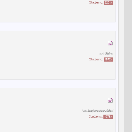
Staženo:
2201
x
kat:
Stěny
Staženo:
1972
x
kat:
Spojovací součásti
Staženo:
1678
x