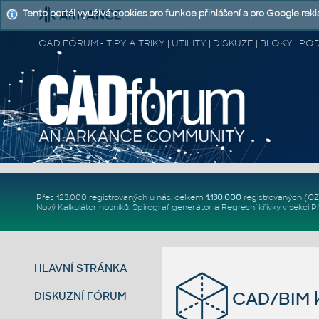
Tento portál využívá cookies pro funkce přihlášení a pro Google rek
CAD FÓRUM - TIPY A TRIKY | UTILITY | DISKUZE | BLOKY |
Přes 123.000 registrovaných u nás, celkem
1.130.000
registrovaných (C
Nový
Kalkulátor nosníků
,
Spirograf generátor
a
Regresní křivky
v sekci
P
HLAVNÍ STRÁNKA
CAD/BIM k
DISKUZNÍ FÓRUM