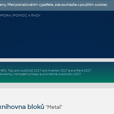
lamy. Před pokračováním vyjadřete, zda souhlasíte s použitím cookies.
 PODPORA | POMOC A RADY
Z+EN)
. Tipy pro
AutoCAD 2027
, pro
Inventor 2027
a pro
Revit 2027
.
řevodníky
.
Kompletní
příkazy
a
proměnné AutoCADu 2027
.
nihovna bloků
"Metal"