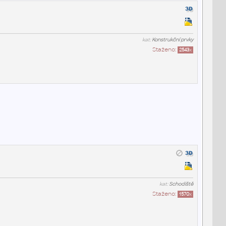
kat:
Konstrukční prvky
Staženo:
2543
x
kat:
Schodiště
Staženo:
1570
x