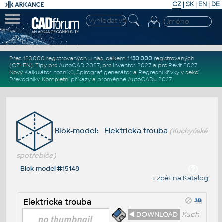
CZ
|
SK
|
EN
|
DE
Přes 123.000 registrovaných u nás, celkem
1.130.000
registrovaných
(CZ+EN)
. Tipy pro
AutoCAD 2027
, pro
Inventor 2027
a pro
Revit 2027
.
Nový
Kalkulátor nosníků
,
Spirograf generátor
a
Regresní křivky
v sekci
Převodníky
.
Kompletní
příkazy
a
proměnné AutoCADu 2027
.
Blok-model: Elektricka trouba
(Kuchyňské
spotřebiče)
Blok-model #15148
« zpět na Katalog
Elektricka trouba
◄ DOWNLOAD
Kuch