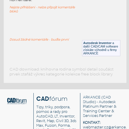
Mikrovlnná trouba
Nejste přihlášeni - nelze připojit komentáře
bloků
DWG
Kuchyňské spotřebiče
WALL OVEN SINGLE
:
Vestavěná trouba
Dosud žádné komentáře - buďte první
Autodesk Inventor
a
DWG
Kuchyňské spotřebiče
další CAD/CAM software
získáte výhodně u firmy
ARKANCE
CAD download: knihovna rodina symbol detail součást
prvek stafáž výkres kategorie kolekce free block library
CAD
fórum
ARKANCE
(CAD
Studio) - Autodesk
Platinum Partner &
Tipy, triky, podpora,
Training Center &
pomoc a rady pro
Services Partner
AutoCAD, LT, Inventor,
Revit, Map, Civil 3D, 3ds
KONTAKT:
Max, Fusion, Forma,
webmaster.cz@arkance.w