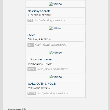
PODOBNÉ BLOKY
:
elekricky sporak
:
Elektrický sporák
IPT
Kuchyňské spotřebiče
Stove
:
Sporák, elektrický
RFA
Kuchyňské spotřebiče
mikrovnná trouba
:
Komentáře: