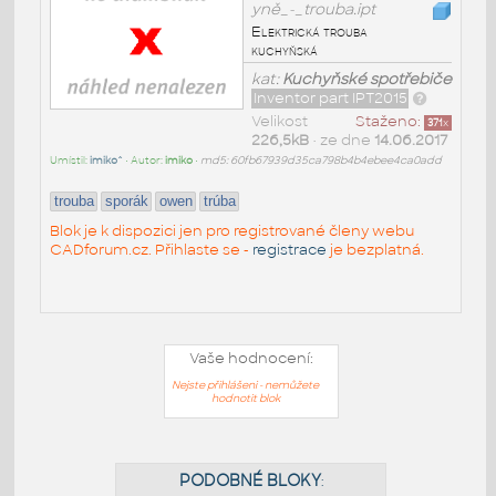
yně_-_trouba.ipt
Elektrická trouba
kuchyňská
kat:
Kuchyňské spotřebiče
Inventor part IPT2015
Velikost
Staženo:
371
x
226,5kB
• ze dne
14.06.2017
Umístil:
imiko^
• Autor:
imiko
•
md5: 60fb67939d35ca798b4b4ebee4ca0add
trouba
sporák
owen
trúba
Blok je k dispozici jen pro registrované členy webu
CADforum.cz. Přihlaste se -
registrace
je bezplatná.
Vaše hodnocení:
Nejste přihlášeni - nemůžete
hodnotit blok