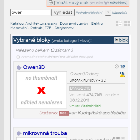
Vložit nový blok
(musíte být
přihlášeni
)
Podrobné hledání
Nápověda
Katalog
:
Architektura
•
Dopravní stavby
•
Elektro
•
/obecné
Mapování
•
Potrubí, TZB
•
Strojírenství
Vybrané bloky
:
blok
(zvolte kategorii vlevo)
Nalezeno celkem
13
záznamů
hromadné stahování není pro váš účet dostupné
Owen3D
Owen3D.dwg
Sporák plynový - 3D
DWG2010
Velikost
474,7kB
• ze dne
08.12.2011
Umístil:
Vladimír Michl
Staženo:
kat:
Kuchyňské spotřebiče
1628
x
mikrovnná trouba
mikrovnná_trouba.d