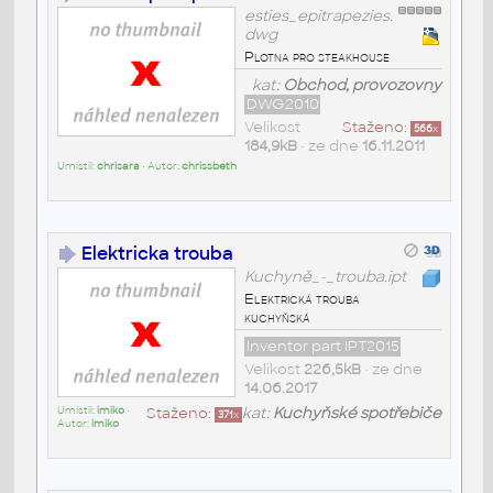
esties_epitrapezies.
dwg
Plotna pro steakhouse
kat:
Obchod, provozovny
DWG2010
Velikost
Staženo:
566
x
184,9kB
• ze dne
16.11.2011
Umístil:
chrisara
• Autor:
chrissbeth
Elektricka trouba
Kuchyně_-_trouba.ipt
Elektrická trouba
kuchyňská
Inventor part IPT2015
Velikost
226,5kB
• ze dne
14.06.2017
Umístil:
imiko
•
Staženo:
kat:
Kuchyňské spotřebiče
371
x
Autor:
imiko