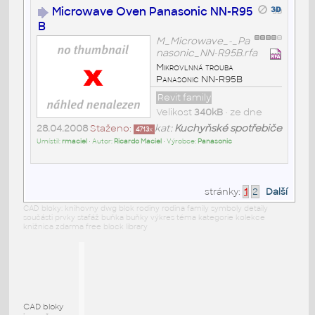
Microwave Oven Panasonic NN-R95
B
M_Microwave_-_Pa
nasonic_NN-R95B.rfa
Mikrovlnná trouba
Panasonic NN-R95B
Revit family
Velikost
340kB
• ze dne
28.04.2008
Staženo:
kat:
Kuchyňské spotřebiče
4713
x
Umístil:
rmaciel
• Autor:
Ricardo Maciel
• Výrobce:
Panasonic
stránky:
1
2
Další
CAD bloky: knihovny dwg blok rodiny rodina family symboly detaily
součásti prvky stafáž buňka buňky výkres téma kategorie kolekce
knižnica zdarma free block library
CAD bloky