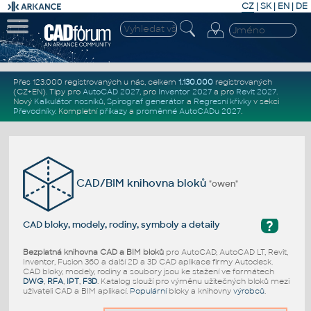
CZ
|
SK
|
EN
|
DE
Přes 123.000 registrovaných u nás, celkem
1.130.000
registrovaných
(CZ+EN)
. Tipy pro
AutoCAD 2027
, pro
Inventor 2027
a pro
Revit 2027
.
Nový
Kalkulátor nosníků
,
Spirograf generátor
a
Regresní křivky
v sekci
Převodníky
.
Kompletní
příkazy
a
proměnné AutoCADu 2027
.
CAD/BIM knihovna bloků
"owen"
?
CAD bloky, modely, rodiny, symboly a detaily
Bezplatná knihovna CAD a BIM bloků
pro AutoCAD, AutoCAD LT, Revit,
Inventor, Fusion 360 a další 2D a 3D CAD aplikace firmy Autodesk.
CAD bloky, modely, rodiny a soubory jsou ke stažení ve formátech
DWG
,
RFA
,
IPT
,
F3D
. Katalog slouží pro výměnu užitečných bloků mezi
uživateli CAD a BIM aplikací.
Populární
bloky a knihovny
výrobců
.