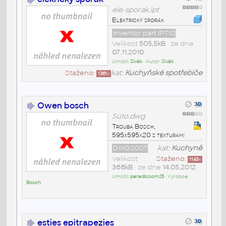
ele-sporak.ipt
Elektrický sporák
Inventor part IPT10
Velikost
505,5kB
• ze dne
07.11.2010
Umístil:
Sivák
• Autor:
Sivák
Staženo:
kat:
Kuchyňské spotřebiče
1361
x
Owen bosch
Süto.dwg
Trouba Bosch,
595x595x20 s texturami
DWG2007
kat:
Kuchyně
Velikost
Staženo:
1143
x
368kB
• ze dne
14.05.2012
Umístil:
paradicsom25
• Výrobce:
Bosch
esties epitrapezies