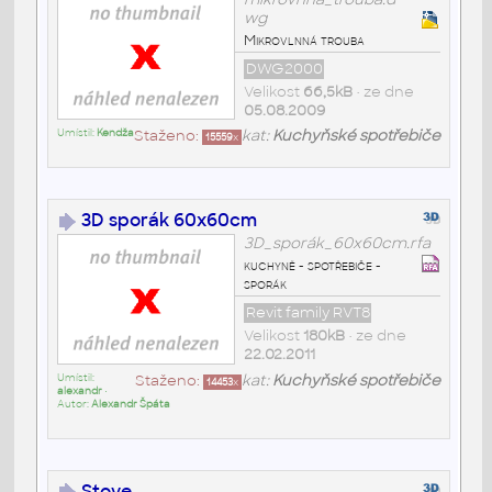
wg
Mikrovlnná trouba
DWG2000
Velikost
66,5kB
• ze dne
05.08.2009
Umístil:
Kendža
Staženo:
kat:
Kuchyňské spotřebiče
15559
x
3D sporák 60x60cm
3D_sporák_60x60cm.rfa
kuchyně - spotřebiče -
sporák
Revit family RVT8
Velikost
180kB
• ze dne
22.02.2011
Umístil:
Staženo:
kat:
Kuchyňské spotřebiče
14453
x
alexandr
•
Autor:
Alexandr Špáta
Stove