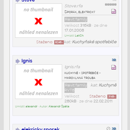
Stove.rfa
Sporák, elektrický
Revit family
Velikost
316kB
• ze dne
17.01.2008
Umístil:
LatCh
Staženo:
kat:
Kuchyňské spotřebiče
8246
x
Ignis
Ignis.rfa
kuchyně - spotřebiče -
mikrovlnná trouba
Revit family
kat:
Kuchyně
RVT8
Velikost
Staženo:
3149
x
280kB
• ze dne
22.02.2011
Umístil:
alexandr
• Autor:
Alexandr Špáta
elekricky sporak