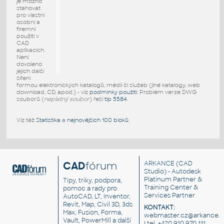
je možno
stahovat
pro vlastní
osobní a
firemní
použití v
CAD
aplikacích.
Není
dovoleno
jejich další
šíření
formou elektronických katalogů, médií či služeb (jiné katalogy, web
download, CD, apod.) - viz
podmínky použití
. Problém verze DWG
souborů (
neplatný soubor
) řeší
tip 5584
.
Viz též
Statistika
a
nejnovějších 100 bloků
.
CAD
fórum
ARKANCE
(CAD
Studio) - Autodesk
Platinum Partner &
Tipy, triky, podpora,
Training Center &
pomoc a rady pro
Services Partner
AutoCAD, LT, Inventor,
Revit, Map, Civil 3D, 3ds
KONTAKT:
Max, Fusion, Forma,
webmaster.cz@arkance.w
Vault, PowerMill a další
| tel. +420 910 970 111