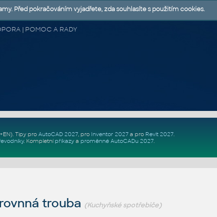
lamy. Před pokračováním vyjadřete, zda souhlasíte s použitím cookies.
 PODPORA | POMOC A RADY
Z+EN)
. Tipy pro
AutoCAD 2027
, pro
Inventor 2027
a pro
Revit 2027
.
řevodníky
.
Kompletní
příkazy
a
proměnné AutoCADu 2027
.
rovnná trouba
(Kuchyňské spotřebiče)