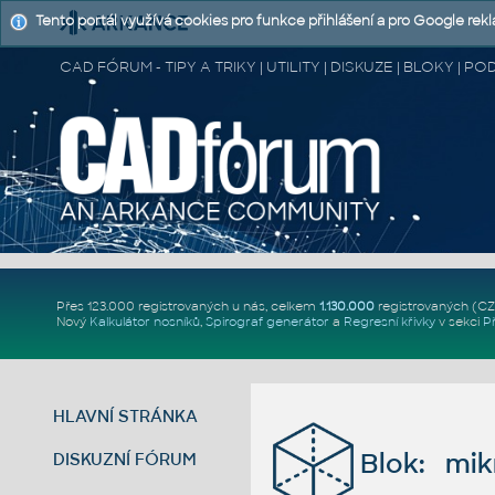
Tento portál využívá cookies pro funkce přihlášení a pro Google rek
CAD FÓRUM - TIPY A TRIKY | UTILITY | DISKUZE | BLOKY |
Přes 123.000 registrovaných u nás, celkem
1.130.000
registrovaných (C
Nový
Kalkulátor nosníků
,
Spirograf generátor
a
Regresní křivky
v sekci
P
HLAVNÍ STRÁNKA
Blok: mik
DISKUZNÍ FÓRUM