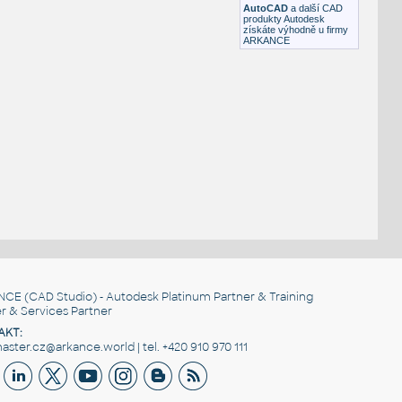
AutoCAD
a další CAD
produkty Autodesk
získáte výhodně u firmy
ARKANCE
NCE
(CAD Studio) - Autodesk Platinum Partner & Training
r & Services Partner
AKT:
ster.cz@arkance.world | tel. +420 910 970 111