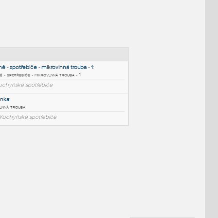
NÉ BLOKY
:
Kuchyně - spotřebiče - mikrovlnná trouba - 1
:
Kuchyně - spotřebiče - mikrovlnná trouba - 1
RFA
Kuchyňské spotřebiče
Mikrovlnka
:
Mikrovlnná trouba
DWG
Kuchyňské spotřebiče