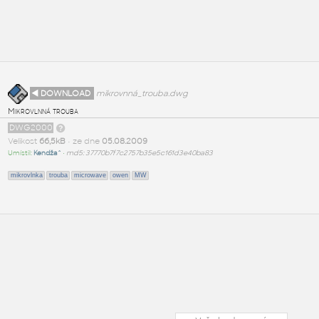
◄ DOWNLOAD
mikrovnná_trouba.dwg
Mikrovlnná trouba
DWG2000
Velikost
66,5kB
• ze dne
05.08.2009
Umístil:
Kendža^
•
md5: 37770b7f7c2757b35e5c161d3e40ba83
mikrovlnka
trouba
microwave
owen
MW