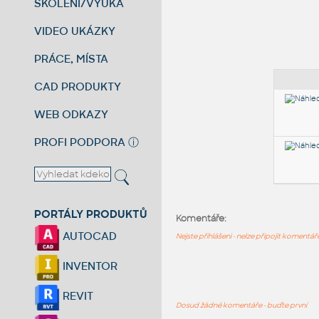
ŠKOLENÍ/VÝUKA
VIDEO UKÁZKY
PRÁCE, MÍSTA
CAD PRODUKTY
WEB ODKAZY
PROFI PODPORA
ⓘ
PORTÁLY PRODUKTŮ
Komentáře:
AUTOCAD
Nejste přihlášeni - nelze připojit komentá
INVENTOR
REVIT
Dosud žádné komentáře - buďte první