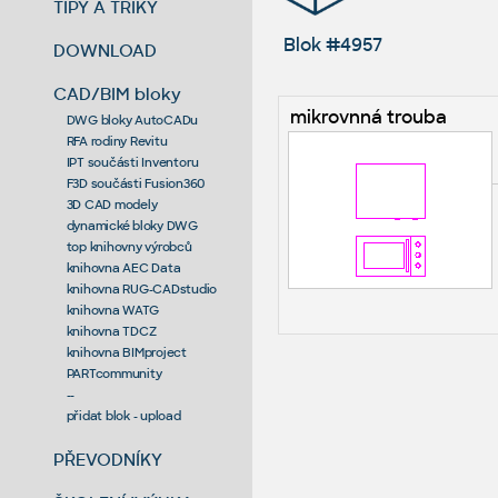
TIPY A TRIKY
Blok #4957
DOWNLOAD
CAD/BIM bloky
mikrovnná trouba
DWG bloky AutoCADu
RFA rodiny Revitu
IPT součásti Inventoru
F3D součásti Fusion360
3D CAD modely
dynamické bloky DWG
top knihovny výrobců
knihovna AEC Data
knihovna RUG-CADstudio
knihovna WATG
knihovna TDCZ
knihovna BIMproject
PARTcommunity
--
přidat blok - upload
PŘEVODNÍKY