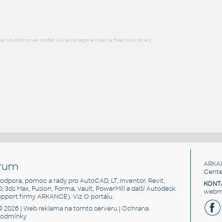
l součást prvek stafáž výkres kategorie kolekce free block library
rum
ARKA
Cente
, podpora, pomoc a rady pro AutoCAD, LT, Inventor, Revit,
KONT
3D, 3ds Max, Fusion, Forma, Vault, PowerMill a další Autodesk
webma
support firmy ARKANCE). Viz
O portálu
.
© 2026 |
Web reklama
na tomto serveru |
Ochrana
podmínky