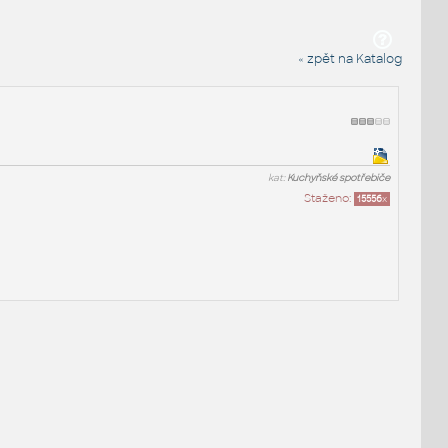
« zpět na Katalog
kat:
Kuchyňské spotřebiče
Staženo:
15556
x