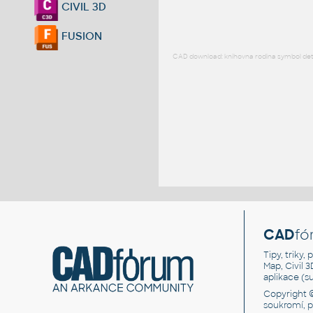
CIVIL 3D
FUSION
CAD download: knihovna rodina symbol detai
CAD
fó
Tipy, triky
Map, Civil 
aplikace (
Copyright 
soukromí, 