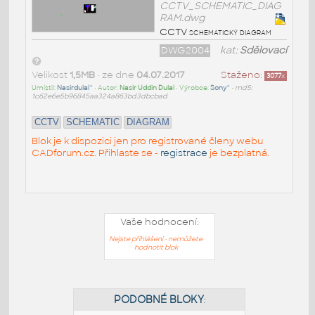
CCTV_SCHEMATIC_DIAG
RAM.dwg
CCTV schematický diagram
DWG2004
kat:
Sdělovací
Velikost
1,5MB
• ze dne
04.07.2017
Staženo:
3077
x
Umístil:
Nasirdulal^
• Autor:
Nasir Uddin Dulal
• Výrobce:
Sony^
•
md5:
1c62e6e5b96845aa324a863bd3dbcbad
CCTV
SCHEMATIC
DIAGRAM
Blok je k dispozici jen pro registrované členy webu
CADforum.cz. Přihlaste se -
registrace
je bezplatná.
Vaše hodnocení:
Nejste přihlášeni - nemůžete
hodnotit blok