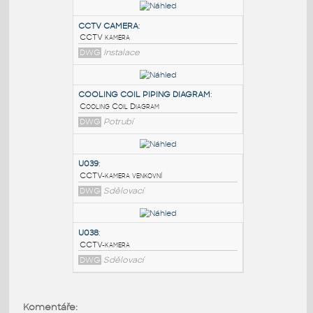
PODOBNÉ BLOKY
:
CCTV CAMERA
:
CCTV kamera
DWG
Instalace
COOLING COIL PIPING DIAGRAM
:
Cooling Coil Diagram
DWG
Potrubí
U039
:
Komentáře: