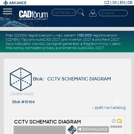
CZ
|
SK
|
EN
|
DE
Přes 123.000 registrovaných u nás, celkem
1.130.000
registrovaných
(CZ+EN)
. Tipy pro
AutoCAD 2027
, pro
Inventor 2027
a pro
Revit 2027
.
Nový
Kalkulátor nosníků
,
Spirograf generátor
a
Regresní křivky
v sekci
Převodníky
.
Kompletní
příkazy
a
proměnné AutoCADu 2027
.
Blok: CCTV SCHEMATIC DIAGRAM
(Sdělovací)
Blok #15164
« zpět na Katalog
CCTV SCHEMATIC DIAGRAM
◄ DOWNLOAD