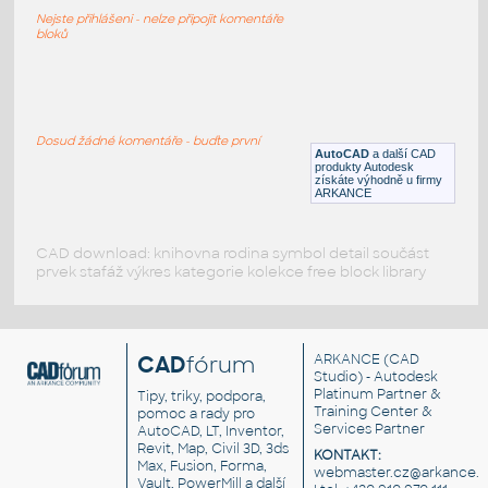
CCTV-kamera venkovní
Nejste přihlášeni - nelze připojit komentáře
DWG
Sdělovací
bloků
U038
:
CCTV-kamera
Dosud žádné komentáře - buďte první
AutoCAD
a další CAD
DWG
Sdělovací
produkty Autodesk
získáte výhodně u firmy
ARKANCE
CAD download: knihovna rodina symbol detail součást
prvek stafáž výkres kategorie kolekce free block library
CAD
fórum
ARKANCE
(CAD
Studio) - Autodesk
Platinum Partner &
Tipy, triky, podpora,
Training Center &
pomoc a rady pro
Services Partner
AutoCAD, LT, Inventor,
Revit, Map, Civil 3D, 3ds
KONTAKT:
Max, Fusion, Forma,
webmaster.cz@arkance.w
Vault, PowerMill a další