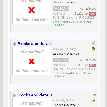
Blocks and details
DWG2013
kat:
Beton
Velikost
Staženo:
493
x
3,49MB
• ze dne
17.06.2023
Umístil:
Michael-98
• Autor:
Michael
Rokhlenko
Blocks and details
Blocks_4.dwg
Blocks and details
DWG2013
kat:
Beton
Velikost
Staženo:
392
x
3,49MB
• ze dne
17.06.2023
Umístil:
Michael-98
• Autor:
Michael
Rokhlenko
Blocks and details
Blocks_5.dwg
Blocks and details