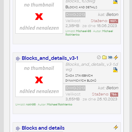
Blocks_10.dwg
Blocks and details
DWG2013
kat:
Beton
Velikost
Staženo:
1637
x
2,38MB
• ze dne
18.06.2023
Umístil:
Michael-98
• Autor:
Michael
Rokhlenko
Blocks_and_details_v3-1
Blocks_and_details_v3-1.d
wg
Sada stavebních
dynamických bloků
DWG2013
kat:
Beton
Velikost
Staženo:
784
x
3,65MB
• ze dne
26.10.2023
Umístil:
rokh98
• Autor:
Michael Rokhlenko
Blocks and details