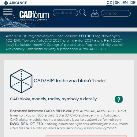
CZ
|
SK
|
EN
|
DE
Přes 123.000 registrovaných u nás, celkem
1.130.000
registrovaných
(CZ+EN)
. Tipy pro
AutoCAD 2027
, pro
Inventor 2027
a pro
Revit 2027
.
Nový
Kalkulátor nosníků
,
Spirograf generátor
a
Regresní křivky
v sekci
Převodníky
.
Kompletní
příkazy
a
proměnné AutoCADu 2027
.
CAD/BIM knihovna bloků
"blocks"
?
CAD bloky, modely, rodiny, symboly a detaily
Bezplatná knihovna CAD a BIM bloků
pro AutoCAD, AutoCAD LT, Revit,
Inventor, Fusion 360 a další 2D a 3D CAD aplikace firmy Autodesk.
CAD bloky, modely, rodiny a soubory jsou ke stažení ve formátech
DWG
,
RFA
,
IPT
,
F3D
. Katalog slouží pro výměnu užitečných bloků mezi
uživateli CAD a BIM aplikací.
Populární
bloky a knihovny
výrobců
.