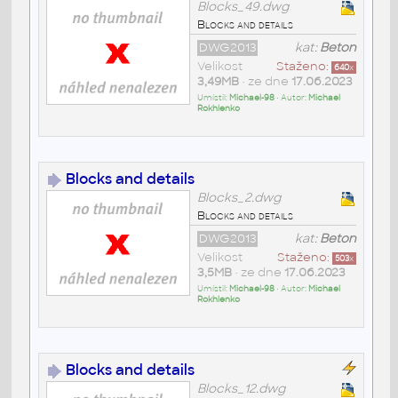
Blocks_49.dwg
Blocks and details
DWG2013
kat:
Beton
Velikost
Staženo:
640
x
3,49MB
• ze dne
17.06.2023
Umístil:
Michael-98
• Autor:
Michael
Rokhlenko
Blocks and details
Blocks_2.dwg
Blocks and details
DWG2013
kat:
Beton
Velikost
Staženo:
503
x
3,5MB
• ze dne
17.06.2023
Umístil:
Michael-98
• Autor:
Michael
Rokhlenko
Blocks and details
Blocks_12.dwg