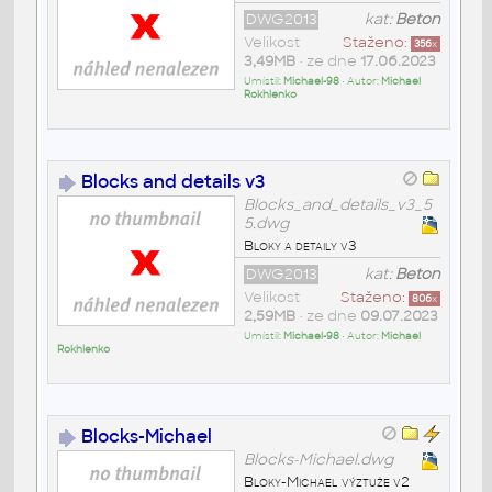
DWG2013
kat:
Beton
Velikost
Staženo:
356
x
3,49MB
• ze dne
17.06.2023
Umístil:
Michael-98
• Autor:
Michael
Rokhlenko
Blocks and details v3
Blocks_and_details_v3_5
5.dwg
Bloky a detaily v3
DWG2013
kat:
Beton
Velikost
Staženo:
806
x
2,59MB
• ze dne
09.07.2023
Umístil:
Michael-98
• Autor:
Michael
Rokhlenko
Blocks-Michael
Blocks-Michael.dwg
Bloky-Michael výztuže v2