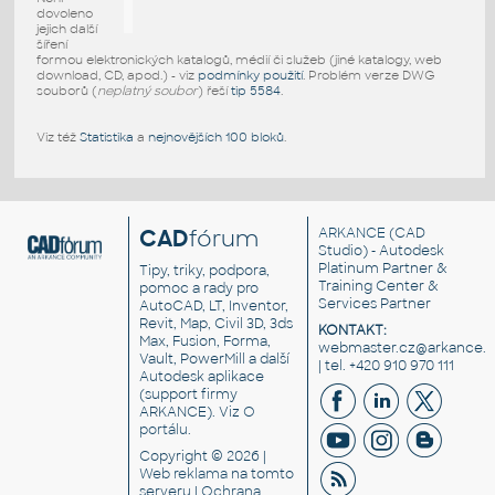
dovoleno
jejich další
šíření
formou elektronických katalogů, médií či služeb (jiné katalogy, web
download, CD, apod.) - viz
podmínky použití
. Problém verze DWG
souborů (
neplatný soubor
) řeší
tip 5584
.
Viz též
Statistika
a
nejnovějších 100 bloků
.
CAD
fórum
ARKANCE
(CAD
Studio) - Autodesk
Platinum Partner &
Tipy, triky, podpora,
Training Center &
pomoc a rady pro
Services Partner
AutoCAD, LT, Inventor,
Revit, Map, Civil 3D, 3ds
KONTAKT:
Max, Fusion, Forma,
webmaster.cz@arkance.w
Vault, PowerMill a další
| tel. +420 910 970 111
Autodesk aplikace
(support firmy
ARKANCE). Viz
O
portálu
.
Copyright © 2026 |
Web reklama
na tomto
serveru |
Ochrana