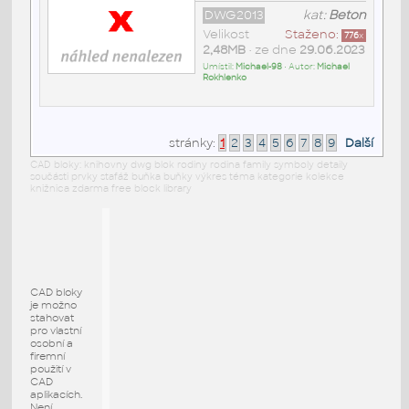
DWG2013
kat:
Beton
Velikost
Staženo:
776
x
2,48MB
• ze dne
29.06.2023
Umístil:
Michael-98
• Autor:
Michael
Rokhlenko
stránky:
1
2
3
4
5
6
7
8
9
Další
CAD bloky: knihovny dwg blok rodiny rodina family symboly detaily
součásti prvky stafáž buňka buňky výkres téma kategorie kolekce
knižnica zdarma free block library
CAD bloky
je možno
stahovat
pro vlastní
osobní a
firemní
použití v
CAD
aplikacích.
Není