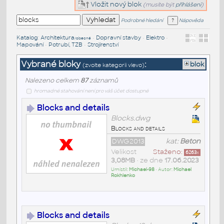
Vložit nový blok
(musíte být
přihlášeni
)
Podrobné hledání
Nápověda
Katalog
:
Architektura
•
Dopravní stavby
•
Elektro
•
/obecné
Mapování
•
Potrubí, TZB
•
Strojírenství
Vybrané bloky
:
blok
(zvolte kategorii vlevo)
Nalezeno celkem
87
záznamů
hromadné stahování není pro váš účet dostupné
Blocks and details
Blocks.dwg
Blocks and details
DWG2013
kat:
Beton
Velikost
Staženo:
6263
x
3,08MB
• ze dne
17.06.2023
Umístil:
Michael-98
• Autor:
Michael
Rokhlenko
Blocks and details